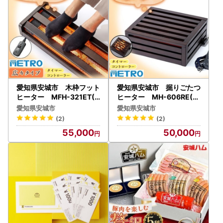
愛知県安城市 木枠フット
愛知県安城市 掘りごたつ
ヒーター MFH-321ET(D
ヒーター MH-606RE(D
A)【1428333】
B)【1461570】
愛知県安城市
愛知県安城市
(2)
(2)
55,000
50,000