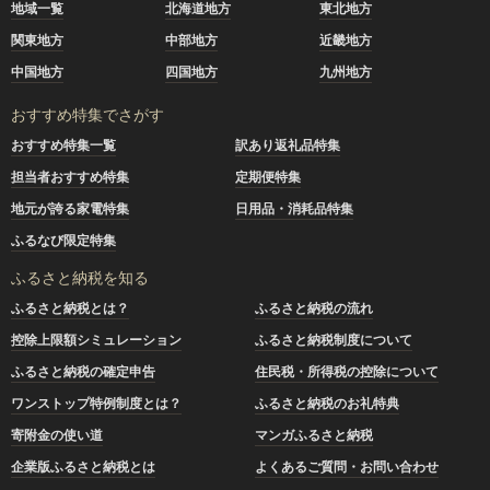
地域一覧
北海道地方
東北地方
関東地方
中部地方
近畿地方
中国地方
四国地方
九州地方
おすすめ特集でさがす
おすすめ特集一覧
訳あり返礼品特集
担当者おすすめ特集
定期便特集
地元が誇る家電特集
日用品・消耗品特集
ふるなび限定特集
ふるさと納税を知る
ふるさと納税とは？
ふるさと納税の流れ
控除上限額シミュレーション
ふるさと納税制度について
ふるさと納税の確定申告
住民税・所得税の控除について
ワンストップ特例制度とは？
ふるさと納税のお礼特典
寄附金の使い道
マンガふるさと納税
企業版ふるさと納税とは
よくあるご質問・お問い合わせ