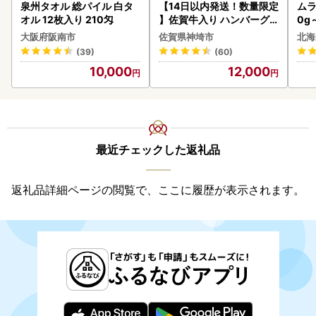
泉州タオル 総パイル 白タ
【14日以内発送！数量限定
ムラ
オル 12枚入り 210匁
】佐賀牛入り ハンバーグ 2
0g
2個 2.6kg(120g×22個)(H
大阪府阪南市
佐賀県神埼市
北海
083106)
(39)
(60)
10,000
12,000
最近チェックした返礼品
返礼品詳細ページの閲覧で、ここに履歴が表示されます。