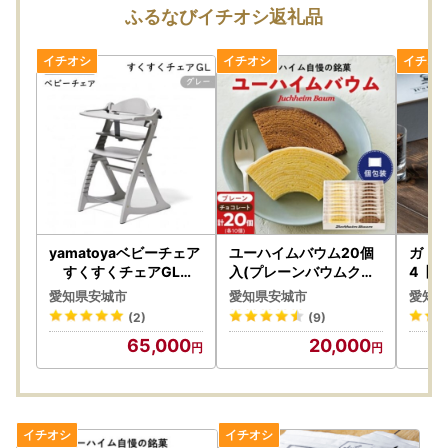
の方針に従います。)
ふるなびイチオシ返礼品
◆送付先
〒134-8691
日本郵便株式会社 葛西郵便局私書箱第39号AT
愛知県安城市 ワンストップ特例申請窓口
yamatoyaベビーチェア
ユーハイムバウム20個
ガトー
すくすくチェアGL
入(プレーンバウムクー
4【
グレー【1604631】
ヘン10個、チョコレー
】【1
愛知県安城市
愛知県安城市
愛知県
トバウムクーヘン10個)
(2)
(9)
【配送不可地域：離島】
65,000
20,000
【1402468】