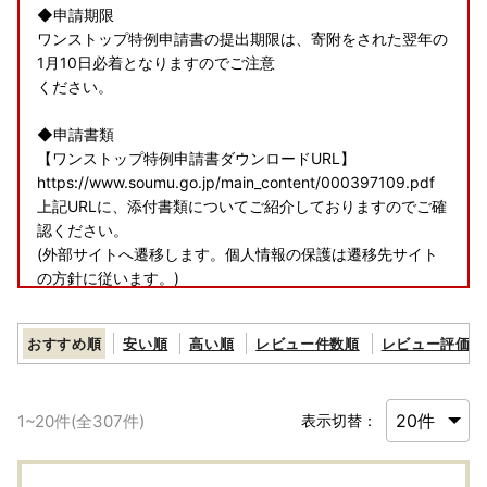
◆申請期限
ワンストップ特例申請書の提出期限は、寄附をされた翌年の
1月10日必着となりますのでご注意
ください。
◆申請書類
【ワンストップ特例申請書ダウンロードURL】
https://www.soumu.go.jp/main_content/000397109.pdf
上記URLに、添付書類についてご紹介しておりますのでご確
認ください。
(外部サイトへ遷移します。個人情報の保護は遷移先サイト
の方針に従います。)
◆電子申請
おすすめ順
安い順
高い順
レビュー件数順
レビュー評価順
【ふるさとPASS】ワンストップ特例制度の手続きをスマホ
でできるサービス
https://www.furusato-pass.jp/static/about
1
~
20
件(全
307
件)
表示切替：
上記URLに、電子申請についてご紹介しておりますのでご確
認ください。
(外部サイトへ遷移します。個人情報の保護は遷移先サイト