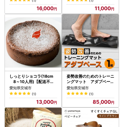
(1)
(1)
16,000
11,000
しっとりショコラ(18cm
姿勢改善のためのトレーニ
8～10人用)【配送不可
ングマット アダプベース
地域：離島】【1139044
1枚【1413179】
愛知県安城市
愛知県安城市
】
(1)
(1)
13,000
85,000