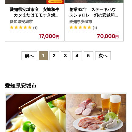
愛知県安城市産 安城和牛
創業42年 ステーキハウ
カタまたはモモすき焼き
スシャロレ 幻の安城和牛
用 300g×2パック【配
コース 食事券【148242
愛知県安城市
愛知県安城市
送不可地域：離島】【114
6】
(1)
(1)
1446】
17,000
70,000
前へ
1
2
3
4
5
次へ
愛知県安城市