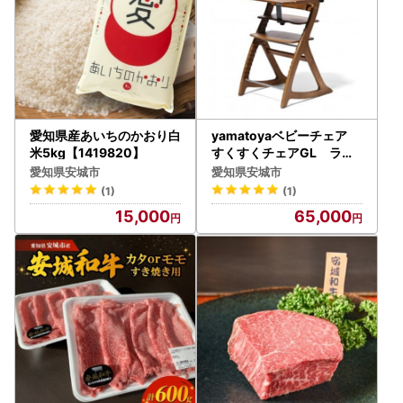
愛知県産あいちのかおり白
yamatoyaベビーチェア
米5kg【1419820】
すくすくチェアGL ライ
トブラウン【1604627】
愛知県安城市
愛知県安城市
(1)
(1)
15,000
65,000