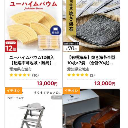
ユーハイムバウム12個入
【有明海産】焼き海苔全型
【配送不可地域：離島】【
10枚×7袋 (合計70枚)【
1402465】
1460446】
愛知県安城市
愛知県安城市
(10)
(2)
13,000
13,000