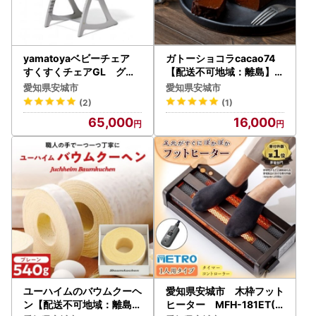
yamatoyaベビーチェア
ガトーショコラcacao74
すくすくチェアGL グレ
【配送不可地域：離島】【
ー【1604631】
1497511】
愛知県安城市
愛知県安城市
(2)
(1)
65,000
16,000
ユーハイムのバウムクーヘ
愛知県安城市 木枠フット
ン【配送不可地域：離島】
ヒーター MFH-181ET(D