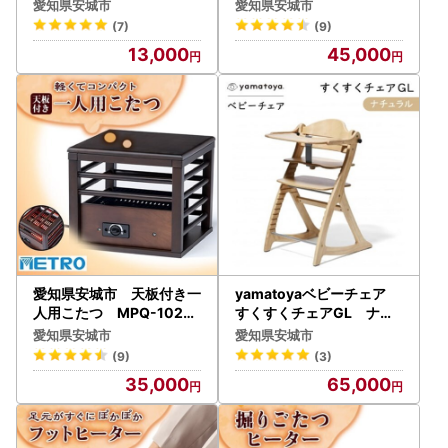
【1149365】
A)【1428329】
愛知県安城市
愛知県安城市
(7)
(9)
13,000
45,000
愛知県安城市 天板付き一
yamatoyaベビーチェア
人用こたつ MPQ-102B(
すくすくチェアGL ナチ
B)【1428356】
ュラル【1599920】
愛知県安城市
愛知県安城市
(9)
(3)
35,000
65,000