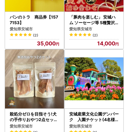
パンのトラ 商品券【157
「豚肉を楽しむ」 安城ハ
7153】
ム ソーセージ等 5種贅沢
詰め合わせ!DJセット デ
愛知県安城市
愛知県安城市
ンパークハム工房内製造【
(2)
(2)
配送不可地域：離島】【1
35,000
14,000
632733】
殺処分ゼロを目指そう!犬
安城産業文化公園デンパー
の手作りおやつ2点セット
ク 入園チケット(4名様
【1526017】
分)【1116228】
愛知県安城市
愛知県安城市