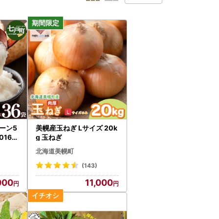
ーン5
美幌産玉ねぎ Lサイズ 20k
0163
g 玉ねぎ
北海道美幌町
(143)
000
11,000