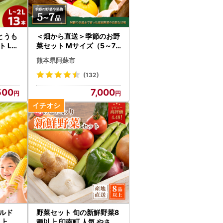
とうも
＜畑から直送＞季節のお野
ト L～
菜セット Mサイズ（5～7
品）
熊本県阿蘇市
(132)
500
7,000
ルド
野菜セット 旬の新鮮野菜8
以上 北
種以上 印南町 人気 やさい