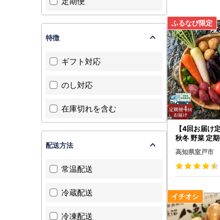
定期便
特徴
ギフト対応
のし対応
在庫切れを含む
【4回お届け
秋冬 野菜 定期便
配送方法
ed-PR
高知県室戸市
常温配送
冷蔵配送
冷凍配送