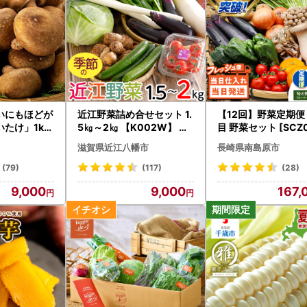
いにもほどが
近江野菜詰め合せセット 1.
【12回】野菜定期便 
たけ」1kg
5㎏～2㎏ 【K002W】 野
目 野菜セット [SCZ0
しいたけ
菜 旬 新鮮
滋賀県近江八幡市
長崎県南島原市
(79)
(117)
(28)
9,000
9,000
167,