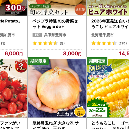
e Potato」
ベジプラ特選 旬の野菜セ
2026年夏発送 白い
ット Veggie de＋
ろこし ピュアホワイ
2L 13本
濃加茂市
兵庫県豊岡市
北海道千歳市
(1)
(5)
(174)
6,000
8,000
14,
国にファンがい
淡路島玉ねぎ 大きな2Lサ
とうもろこし「 ゴー
ツトマト ア
イズ 5kg 玉ねぎ
ラッシュ 」 8.5kg 