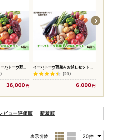
イーハトーヴ野菜
イーハトーヴ野菜A お試しセット 6
野菜【旬のお野菜大満
品～【294】
品～【029】
【A8-040】
)
(23)
(124)
36,000
6,000
レビュー評価順
新着順
表示切替：