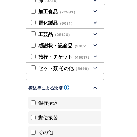
卵
（3814）
加工食品
（72983）
電化製品
（9031）
工芸品
（25126）
感謝状・記念品
（2332）
旅行・チケット
（48817）
セット類 その他
（5499）
振込等による決済
銀行振込
郵便振替
その他