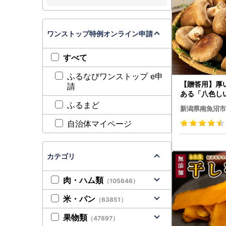
ワンストップ特例オンライン申請
すべて
ふるなびワンストップ e申
【贈答用】厚
請
ある「八色しい
厳選 大型 | 
ふるまど
新潟県南魚沼市
自治体マイページ
カテゴリ
肉・ハム類
（105646）
米・パン
（63851）
果物類
（47897）