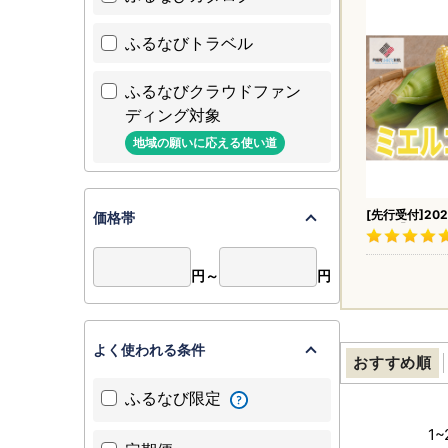
ふるなびトラベル
ふるなびクラウドファン
ディング対象
地域の願いに応える使い道
[先行受付]20
価格帯
ーン!「はちみ
ルコーン」11本 
し
円～
円
よく使われる条件
おすすめ順
ふるなび限定
1
~