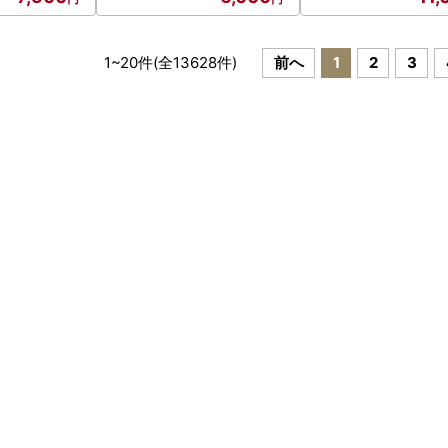
1
~
20
件(全
13628
件)
前へ
1
2
3