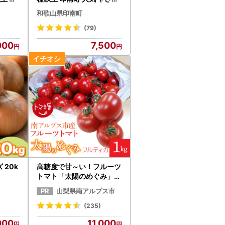
コーン
和歌山県印南町
(79)
000
7,500
 20k
高糖度で甘～い！フルーツ
トマト「太陽のめぐみ」1k
g ALPBI001 | 高糖度 おす
山梨県南アルプス市
すめ 産地直送 新鮮 フレッ
シュ 高栄養素 南アルプス
(235)
市 山梨 |
000
11,000