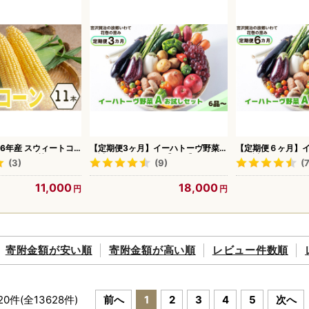
26年産 スウィートコ
【定期便3ヶ月】イーハトーヴ野菜A
【定期便６ヶ月】
つのような甘さのミエ
お試しセット6品～ 【293】
A お試しセット 6
(3)
(9)
(7
AF004 | とうもろこ
11,000
18,000
寄附金額が
安い順
寄附金額が
高い順
レビュー件数順
20
件(全
13628
件)
前へ
1
2
3
4
5
次へ