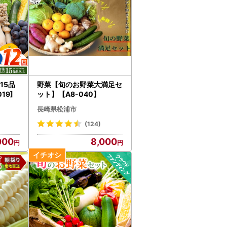
15品
野菜【旬のお野菜大満足セ
19]
ット】【A8-040】
長崎県松浦市
(124)
000
8,000