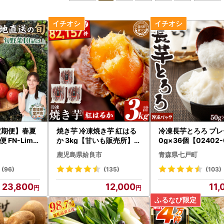
定期便】春夏
焼き芋 冷凍焼き芋 紅はる
冷凍長芋とろろ プレ
 FN-Limit
か 3kg【甘いも販売所】a
0g×36個【02402-
0001-B3
】
鹿児島県姶良市
青森県七戸町
(96)
(135)
(103)
23,800
12,000
11,