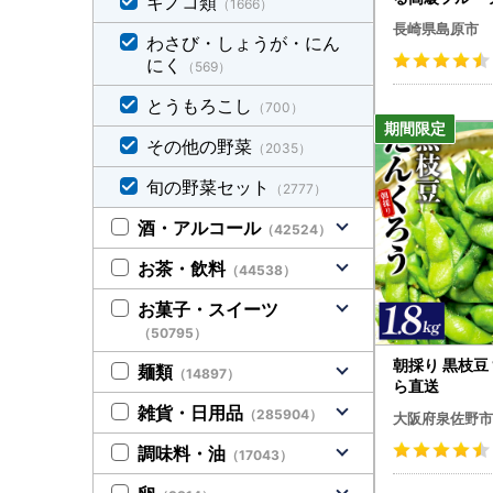
キノコ類
（1666）
イコ どっさり
長崎県島原市
わさび・しょうが・にん
にく
（569）
とうもろこし
（700）
その他の野菜
（2035）
旬の野菜セット
（2777）
酒・アルコール
（42524）
お茶・飲料
（44538）
お菓子・スイーツ
（50795）
朝採り 黒枝豆 1
麺類
（14897）
ら直送
雑貨・日用品
（285904）
大阪府泉佐野市
調味料・油
（17043）