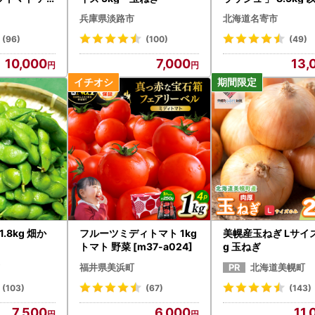
！3kg
海道 名寄 スイート
兵庫県淡路市
北海道名寄市
(96)
(100)
(49)
10,000
7,000
13,
.8kg 畑か
フルーツミディトマト 1kg
美幌産玉ねぎ Lサイズ
トマト 野菜 [m37-a024]
g 玉ねぎ
福井県美浜町
北海道美幌町
(103)
(67)
(143)
7,500
6,000
11,