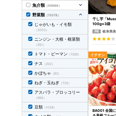
魚介類
（59886）
野菜類
（15578）
干し芋「Muscl
100g×3袋
じゃがいも・イモ類
（3003）
岐阜県美
ニンジン・大根・根菜類
（551）
トマト・ピーマン
（1526）
ナス
（202）
かぼちゃ
（83）
ねぎ・玉ねぎ
（735）
アスパラ・ブロッコリー
（693）
豆類
（1038）
BA001 全
る高級フルー