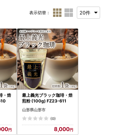
表示切替：
琲・焙
最上義光ブラック珈琲・焙
610
煎粉 (100g) FZ23-611
山形県山形市
(0)
000
8,000