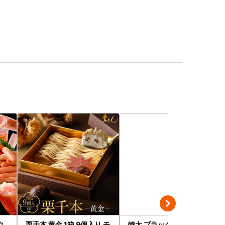
ウ
栗千本 黄金 1箱 9個入り モ
特大 ブラックタイガー 無