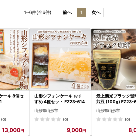
1
~
6
件(全
6
件)
前へ
1
次へ
ケーキ 8個セ
山形シフォンケーキ おす
最上義光ブラック珈
1
すめ 4種セット FZ23-614
煎豆 (100g) FZ23-
山形県山形市
山形県山形市
(0)
(0)
(0)
13,000
9,000
8,