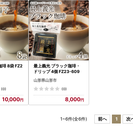
 8袋 FZ2
最上義光 ブラック珈琲・
ドリップ 4個 FZ23-609
山形県山形市
(0)
(0)
10,000
8,000
1
~
6
件(全
6
件)
前へ
1
次