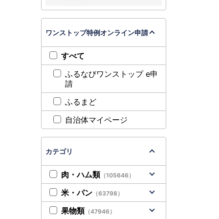
ワンストップ特例オンライン申請
すべて
ふるなびワンストップ e申
請
ふるまど
自治体マイページ
カテゴリ
肉・ハム類
（105646）
米・パン
（63798）
果物類
（47946）