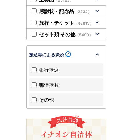
（25125）
感謝状・記念品
（2332）
旅行・チケット
（48815）
セット類 その他
（5499）
振込等による決済
銀行振込
郵便振替
その他