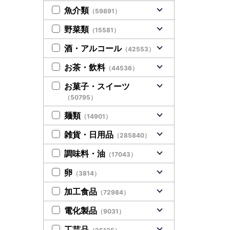
魚介類
（59891）
野菜類
（15581）
酒・アルコール
（42553）
お茶・飲料
（44536）
お菓子・スイーツ
（50795）
麺類
（14901）
雑貨・日用品
（285840）
調味料・油
（17043）
卵
（3814）
加工食品
（72984）
電化製品
（9031）
工芸品