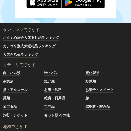
ランキングでさがす
おすすめ総合人気返礼品ランキング
カテゴリ別人気返礼品ランキング
人気自治体ランキング
カテゴリでさがす
肉・ハム類
米・パン
電化製品
果実類
魚介類
野菜類
酒・アルコール
お茶・飲料
お菓子・スイーツ
麺類
雑貨・日用品
卵
加工食品
工芸品
感謝状・記念品
旅行・チケット
セット類 その他
地域でさがす