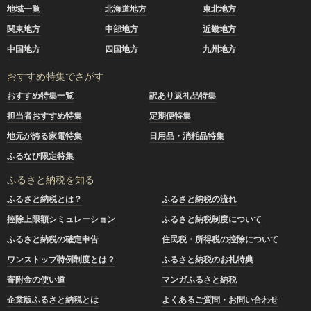
地域一覧
北海道地方
東北地方
関東地方
中部地方
近畿地方
中国地方
四国地方
九州地方
おすすめ特集でさがす
おすすめ特集一覧
訳あり返礼品特集
担当者おすすめ特集
定期便特集
地元が誇る家電特集
日用品・消耗品特集
ふるなび限定特集
ふるさと納税を知る
ふるさと納税とは？
ふるさと納税の流れ
控除上限額シミュレーション
ふるさと納税制度について
ふるさと納税の確定申告
住民税・所得税の控除について
ワンストップ特例制度とは？
ふるさと納税のお礼特典
寄附金の使い道
マンガふるさと納税
企業版ふるさと納税とは
よくあるご質問・お問い合わせ