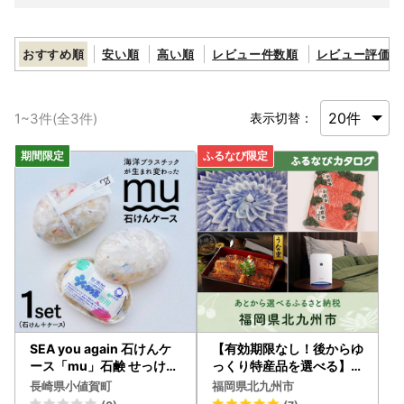
おすすめ順
安い順
高い順
レビュー件数順
レビュー評価順
1
~
3
件(全
3
件)
表示切替：
SEA you again 石けんケ
【有効期限なし！後からゆ
ース「mu」石鹸 せっけん
っくり特産品を選べる】福
石けん [DAJ010]
岡県北九州市カタログポイ
長崎県小値賀町
福岡県北九州市
ント