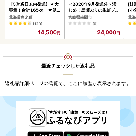
【5営業日以内発送】★大
＜2026年9月発送分＞活
[鮭
容量！合計1.65kg！★訳
じめ！黒瀬ぶりの生鮮ブリ
(小
あり・牛の里ビーフハンバ
ロイン2節（1.0kg前後）_
5
北海道白老町
宮崎県串間市
北海
ーグ(110ｇ5枚入）×3 AG
K001-012-2609
(120)
(0)
058
14,500
24,000
最近チェックした返礼品
返礼品詳細ページの閲覧で、ここに履歴が表示されます。