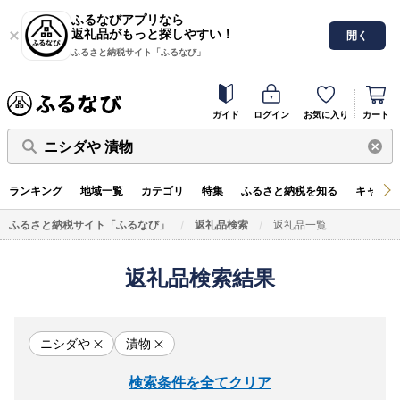
ふるなびアプリなら
返礼品がもっと探しやすい！
開く
ふるさと納税サイト「ふるなび」
ガイド
ログイン
お気に入り
カート
ニシダや 漬物
ランキング
地域一覧
カテゴリ
特集
ふるさと納税を知る
キャンペ
ふるさと納税サイト「ふるなび」
返礼品検索
返礼品一覧
返礼品検索結果
ニシダや
漬物
検索条件を全てクリア