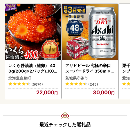
いくら醤油漬（鮭卵） 40
アサヒビール 究極の辛口
栗千
0g(200g×2パック)_K02
スーパードライ 350ml×4
ンブ
2-1676
8本 ビール
デザ
北海道白糠町
茨城県守谷市
愛知
(5674)
(245)
22,000
30,000
最近チェックした返礼品