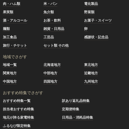
肉・ハム類
米・パン
電化製品
果実類
魚介類
野菜類
酒・アルコール
お茶・飲料
お菓子・スイーツ
麺類
雑貨・日用品
卵
加工食品
工芸品
感謝状・記念品
旅行・チケット
セット類 その他
地域でさがす
地域一覧
北海道地方
東北地方
関東地方
中部地方
近畿地方
中国地方
四国地方
九州地方
おすすめ特集でさがす
おすすめ特集一覧
訳あり返礼品特集
担当者おすすめ特集
定期便特集
地元が誇る家電特集
日用品・消耗品特集
ふるなび限定特集