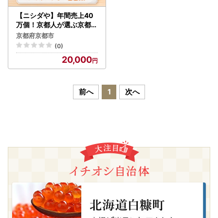
【ニシダや】年間売上40
万個！京都人が選ぶ京都土
産第3位の【おらがむら漬
京都府京都市
】が入ったお漬物バラエテ
(0)
ィ11品(オリジナルデザイ
20,000
ン保冷バック付)
前へ
1
次へ