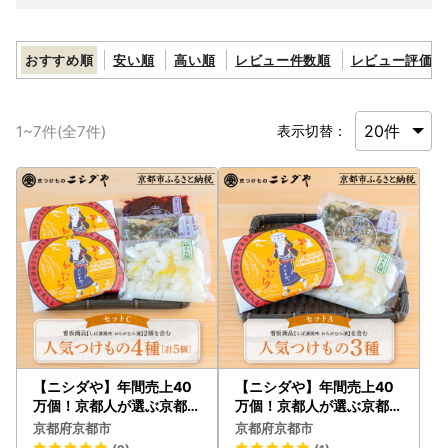
おすすめ順
安い順
高い順
レビュー件数順
レビュー評価順
1
~
7
件(全
7
件)
表示切替：
【ニシダや】年間売上40
【ニシダや】年間売上40
万個！京都人が選ぶ京都土
万個！京都人が選ぶ京都土
産第3位の【おらがむら漬
産第3位の【おらがむら漬
京都府京都市
京都府京都市
】が入ったセットC ギフト
】が入ったセットA ギフト