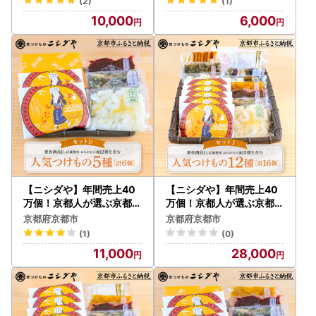
(2)
(1)
包装
包装
10,000
6,000
【ニシダや】年間売上40
【ニシダや】年間売上40
万個！京都人が選ぶ京都土
万個！京都人が選ぶ京都土
産第3位の【おらがむら漬
産第3位の【おらがむら漬
京都府京都市
京都府京都市
】が入ったセットD ギフト
】が入ったセットJ ギフト
(1)
(0)
包装
包装
11,000
28,000