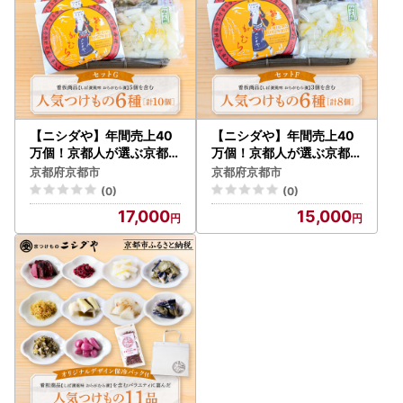
【ニシダや】年間売上40
【ニシダや】年間売上40
万個！京都人が選ぶ京都土
万個！京都人が選ぶ京都土
産第3位の【おらがむら漬
産第3位の【おらがむら漬
京都府京都市
京都府京都市
】が入ったセットG ギフト
】が入ったセットF ギフト
(0)
(0)
包装
包装
17,000
15,000