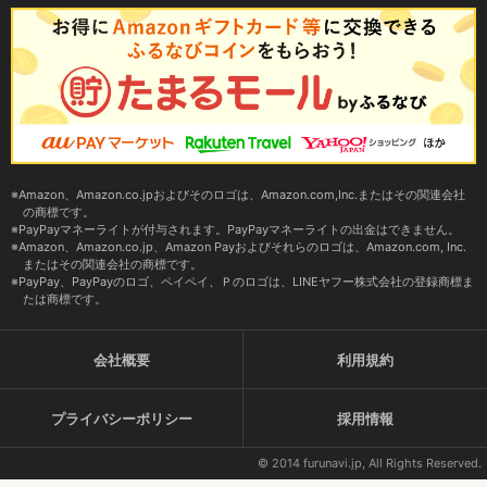
Amazon、Amazon.co.jpおよびそのロゴは、Amazon.com,Inc.またはその関連会社
の商標です。
PayPayマネーライトが付与されます。PayPayマネーライトの出金はできません。
Amazon、Amazon.co.jp、Amazon Payおよびそれらのロゴは、Amazon.com, Inc.
またはその関連会社の商標です。
PayPay、PayPayのロゴ、ペイペイ、Ｐのロゴは、LINEヤフー株式会社の登録商標ま
たは商標です。
会社概要
利用規約
プライバシーポリシー
採用情報
© 2014 furunavi.jp, All Rights Reserved.