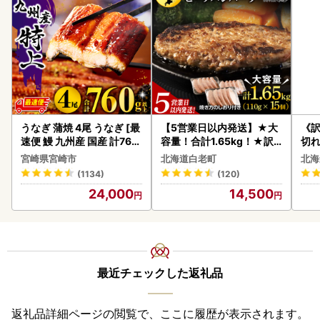
うなぎ 蒲焼 4尾 うなぎ [最
【5営業日以内発送】★大
《
速便 鰻 九州産 国産 計760
容量！合計1.65kg！★訳
切れ
g以上]
あり・牛の里ビーフハンバ
0g 
宮崎県宮崎市
北海道白老町
北海
ーグ(110ｇ5枚入）×3 AG
(1134)
(120)
058
24,000
14,500
最近チェックした返礼品
返礼品詳細ページの閲覧で、ここに履歴が表示されます。