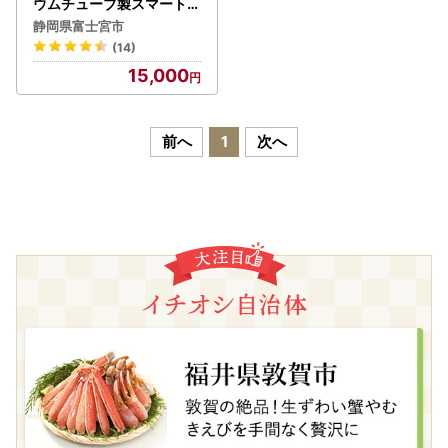
ウムチューブ製スマートフ
ォン用無電源スピーカー
静岡県富士宮市
バイオン-Mg60
(14)
15,000
前へ
1
次へ