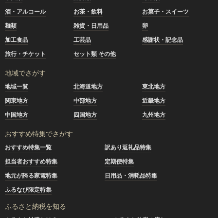
酒・アルコール
お茶・飲料
お菓子・スイーツ
麺類
雑貨・日用品
卵
加工食品
工芸品
感謝状・記念品
旅行・チケット
セット類 その他
地域でさがす
地域一覧
北海道地方
東北地方
関東地方
中部地方
近畿地方
中国地方
四国地方
九州地方
おすすめ特集でさがす
おすすめ特集一覧
訳あり返礼品特集
担当者おすすめ特集
定期便特集
地元が誇る家電特集
日用品・消耗品特集
ふるなび限定特集
ふるさと納税を知る