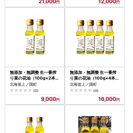
21,000
12,000
無添加・無調整 生一番搾
無添加・無調整 生一番搾
り菜の花油（100g×2本）
り菜の花油（100g×4本）
キザキノナタネ 菜種
キザキノナタネ 菜種
北海道上ノ国町
北海道上ノ国町
無農薬 なたね油 手造り
無農薬 なたね油 手造り
(0)
(0)
コールドプレス オレイ
コールドプレス オレイ
9,000
16,000
ン酸 調味料 北海道産
ン酸 調味料 北海道産