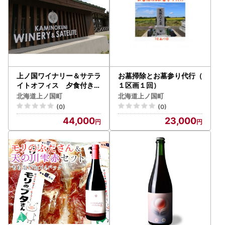
上ノ国ワイナリー＆サテラ
お墓掃除とお墓参り代行（
イトオフィス 夕食付き宿
１区画１回）
泊券１名様 観光 ビジネ
北海道上ノ国町
北海道上ノ国町
ス 仕事 テレワーク 遊
(0)
(0)
び 旅行
44,000
23,000