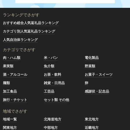
ランキングでさがす
おすすめ総合人気返礼品ランキング
カテゴリ別人気返礼品ランキング
人気自治体ランキング
カテゴリでさがす
肉・ハム類
米・パン
電化製品
果実類
魚介類
野菜類
酒・アルコール
お茶・飲料
お菓子・スイーツ
麺類
雑貨・日用品
卵
加工食品
工芸品
感謝状・記念品
旅行・チケット
セット類 その他
地域でさがす
地域一覧
北海道地方
東北地方
関東地方
中部地方
近畿地方