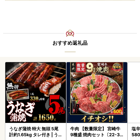
おすすめ返礼品
うなぎ蒲焼 特大 無頭 5尾
牛肉 【数量限定】 宮崎牛
塩辛
計約1.65kg タレ付き | う
9種盛 焼肉セット〔22-31
58