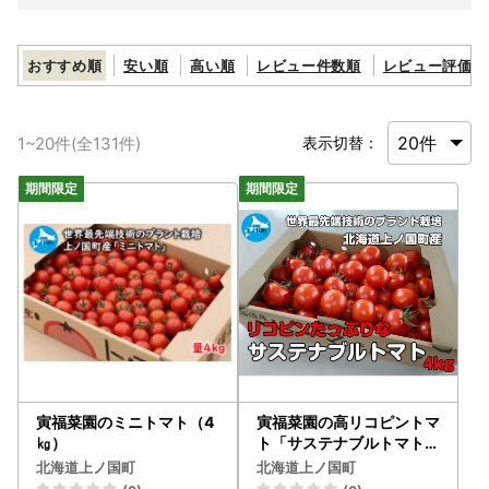
おすすめ順
安い順
高い順
レビュー件数順
レビュー評価順
1
~
20
件(全
131
件)
表示切替：
寅福菜園のミニトマト（4
寅福菜園の高リコピントマ
㎏）
ト「サステナブルトマト」
4㎏
北海道上ノ国町
北海道上ノ国町