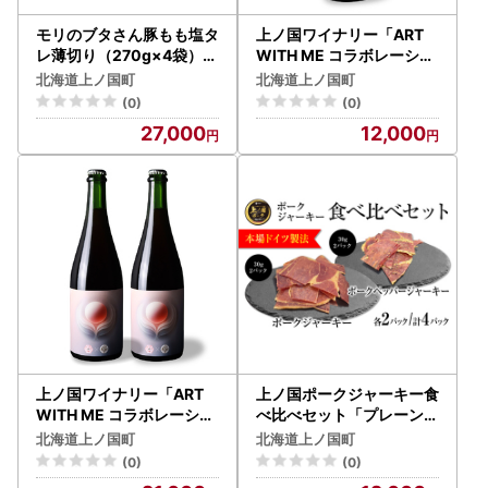
モリのブタさん豚もも塩タ
上ノ国ワイナリー「ART
レ薄切り（270g×4袋）＆
WITH ME コラボレーショ
上ノ国ワイナリー天の川雫
ン記念ラベル」 750ml×
北海道上ノ国町
北海道上ノ国町
･赤（750ml×1本）
1本
(0)
(0)
27,000
12,000
上ノ国ワイナリー「ART
上ノ国ポークジャーキー食
WITH ME コラボレーショ
べ比べセット「プレーン＆
ン記念ラベル」 750ml×
ペッパー」 30g×各2パ
北海道上ノ国町
北海道上ノ国町
2本
ック
(0)
(0)