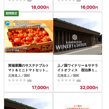
(0)
(0)
18,000
16,000
寅福菜園のサステナブルト
上ノ国ワイナリー＆サテラ
マト＆ミニトマトセット（
イトオフィス 宿泊券１名
各2㎏）
様 観光 ビジネス 仕事
北海道上ノ国町
北海道上ノ国町
テレワーク 遊び 旅行
(0)
(0)
17,000
32,000