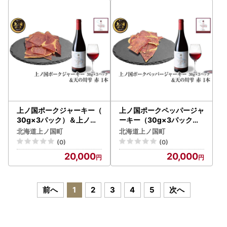
上ノ国ポークジャーキー（
上ノ国ポークペッパージャ
30g×3パック）＆上ノ国
ーキー（30g×3パック）
ワイナリー天の川雫･赤（
＆上ノ国ワイナリー天の川
北海道上ノ国町
北海道上ノ国町
750ml×1本）
雫･赤（750ml×1本）
(0)
(0)
20,000
20,000
前へ
1
2
3
4
5
次へ