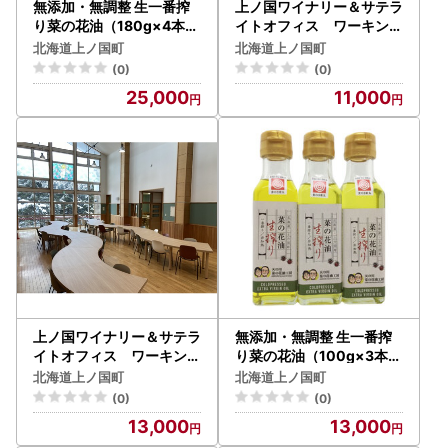
無添加・無調整 生一番搾
上ノ国ワイナリー＆サテラ
り菜の花油（180g×4本）
イトオフィス ワーキング
キザキノナタネ 菜種
スペース利用６時間券 観
北海道上ノ国町
北海道上ノ国町
無農薬 なたね油 手造り
光 ビジネス 仕事 テレ
(0)
(0)
コールドプレス オレイ
ワーク フリースペース
25,000
11,000
ン酸 調味料 北海道産
上ノ国ワイナリー＆サテラ
無添加・無調整 生一番搾
イトオフィス ワーキング
り菜の花油（100g×3本）
スペース利用１day券 観
キザキノナタネ 菜種
北海道上ノ国町
北海道上ノ国町
光 ビジネス 仕事 テレ
無農薬 なたね油 手造り
(0)
(0)
ワーク フリースペース
コールドプレス オレイ
13,000
13,000
ン酸 調味料 北海道産