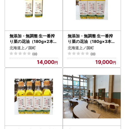
無添加・無調整 生一番搾
無添加・無調整 生一番搾
り菜の花油（180g×2本）
り菜の花油（180g×3本）
キザキノナタネ 菜種
キザキノナタネ 菜種
北海道上ノ国町
北海道上ノ国町
無農薬 なたね油 手造り
無農薬 なたね油 手造り
(0)
(0)
コールドプレス オレイ
コールドプレス オレイ
14,000
19,000
ン酸 調味料 北海道産
ン酸 調味料 北海道産