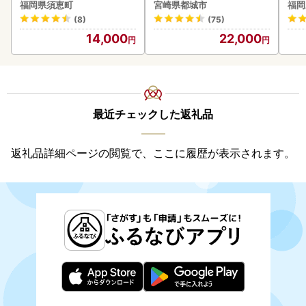
なぎ蒲焼
-006-600g〕都城 イチオ
福岡県須恵町
宮崎県都城市
福岡
シ!! 牛肉
(8)
(75)
14,000
22,000
最近チェックした返礼品
返礼品詳細ページの閲覧で、ここに履歴が表示されます。