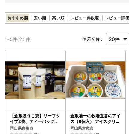
おすすめ順
安い順
高い順
レビュー件数順
レビュー評価順
1
~
5
件(全
5
件)
表示切替：
【倉敷ほうじ茶】リーフタ
倉敷唯一の牧場直営のアイ
イプ2袋、ティーバッグタ
ス（6個入） アイスクリー
イプ2袋
ム ランダム セット デザー
岡山県倉敷市
岡山県倉敷市
ト 食べ比べ 詰合せ 冷凍 岡