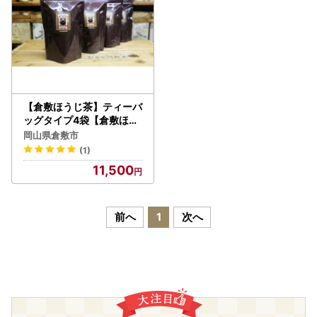
【倉敷ほうじ茶】ティーバ
ッグタイプ4袋【倉敷ほう
じ茶 お茶 茶 ほうじ茶 ティ
岡山県倉敷市
ー ティーバッグ 岡山県 倉
(1)
敷市 おすすめ 人気】
11,500
前へ
1
次へ