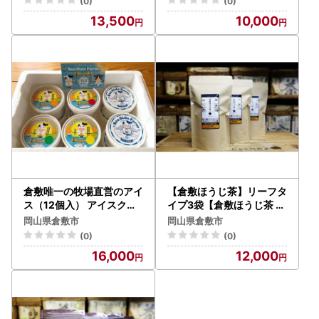
(0)
(0)
山県 倉敷市
13,500
10,000
倉敷唯一の牧場直営のアイ
【倉敷ほうじ茶】リーフタ
ス（12個入） アイスクリ
イプ3袋【倉敷ほうじ茶 お
ーム ランダム セット デザ
茶 茶 ほうじ茶 ティー リー
岡山県倉敷市
岡山県倉敷市
ート 食べ比べ 詰合せ 冷凍
フタイプ 岡山県 倉敷市 お
(0)
(0)
岡山県 倉敷市
すすめ 人気】
16,000
12,000