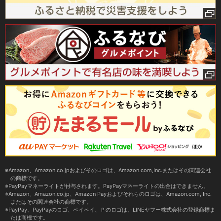
Amazon、Amazon.co.jpおよびそのロゴは、Amazon.com,Inc.またはその関連会社
の商標です。
PayPayマネーライトが付与されます。PayPayマネーライトの出金はできません。
Amazon、Amazon.co.jp、Amazon Payおよびそれらのロゴは、Amazon.com, Inc.
またはその関連会社の商標です。
PayPay、PayPayのロゴ、ペイペイ、Ｐのロゴは、LINEヤフー株式会社の登録商標ま
たは商標です。