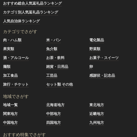
おすすめ総合人気返礼品ランキング
カテゴリ別人気返礼品ランキング
人気自治体ランキング
カテゴリでさがす
肉・ハム類
米・パン
電化製品
果実類
魚介類
野菜類
酒・アルコール
お茶・飲料
お菓子・スイーツ
麺類
雑貨・日用品
卵
加工食品
工芸品
感謝状・記念品
旅行・チケット
セット類 その他
地域でさがす
地域一覧
北海道地方
東北地方
関東地方
中部地方
近畿地方
中国地方
四国地方
九州地方
おすすめ特集でさがす