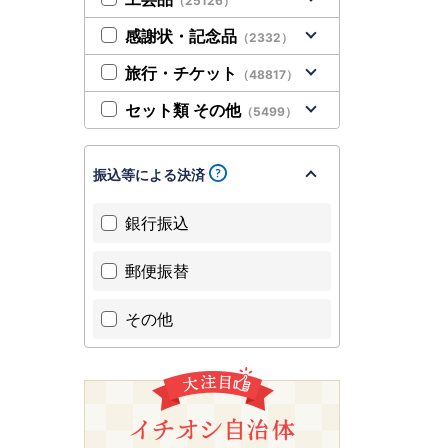
（25126）
感謝状・記念品
（2332）
旅行・チケット
（48817）
セット類 その他
（5499）
振込等による決済
銀行振込
郵便振替
その他