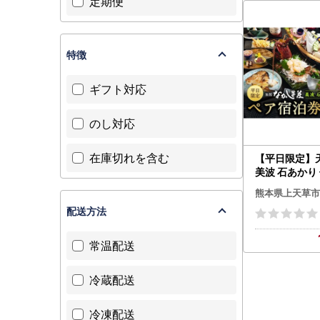
定期便
せ 熊本県天草
特徴
ギフト対応
のし対応
在庫切れを含む
【平日限定】
美波 石あかり
ース ペア宿泊
熊本県上天草市
付き） 宿泊 宿
配送方法
人 チケット 観
事 食事券 宿 
天草市
常温配送
冷蔵配送
冷凍配送