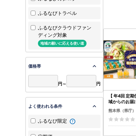
ふるなびトラベル
ふるなびクラウドファン
ディング対象
地域の願いに応える使い道
価格帯
円～
円
【 年4回 定期
域からのお届
よく使われる条件
／ ラーメン 
熊本県（県庁）
鶏肉 大手羽串 
大王 生ハム 
ふるなび限定
ツゼリー ゼリ
エビ クルマエ