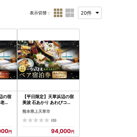
表示切替：
辺の宿
【平日限定】天草浜辺の宿
海老コ
美波 石あかり あわびコー
泊2食
ス ペア宿泊券（1泊2食付
熊本県上天草市
ア 2
き） 宿泊 宿泊券 ペア 2人
行 お食
チケット 観光 旅行 お食事
(0)
本県 上
食事券 宿 旅館 熊本県 上天
000
94,000
草市