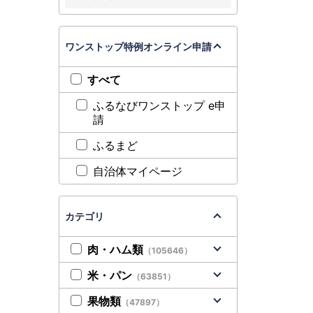
ワンストップ特例オンライン申請
すべて
ふるなびワンストップ e申
請
ふるまど
自治体マイページ
カテゴリ
肉・ハム類
（105646）
米・パン
（63851）
果物類
（47897）