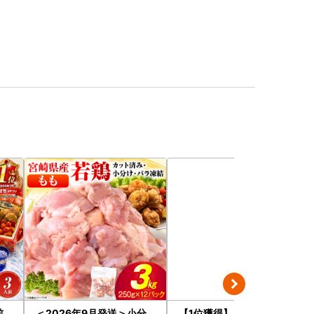
前
＜2026年9月発送＞小分
【1位獲得】ビール よなよ