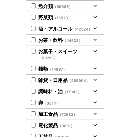
魚介類
（59886）
野菜類
（15578）
酒・アルコール
（42524）
お茶・飲料
（44538）
お菓子・スイーツ
（50795）
麺類
（14897）
雑貨・日用品
（285904）
調味料・油
（17043）
卵
（3814）
加工食品
（72983）
電化製品
（9031）
工芸品