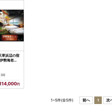
市
天草浜辺の宿
 伊勢海老コ
券（1泊2食
泊券 ペア 2
光 旅行 お食
(0)
旅館 熊本県 上
114,000
1
~
5
件(全
5
件)
前へ
1
次