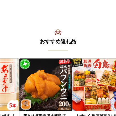
おすすめ返礼品
l×5本 甘
訳あり 北海道 噴火湾産 塩
おせち 白鳥 三段重 3人