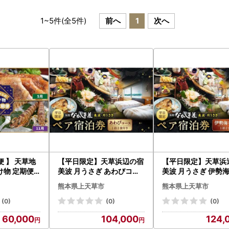
1
~
5
件(全
5
件)
前へ
1
次へ
便 】 天草地
【平日限定】天草浜辺の宿
【平日限定】天草浜
け物 定期便
美波 月うさぎ あわびコー
美波 月うさぎ 伊勢
ちゃんぽん 麺
ス ペア宿泊券（1泊2食付
ース ペア宿泊券（1
熊本県上天草市
熊本県上天草市
手羽 串 天草
き） 宿泊 宿泊券 ペア 2人
付き） 宿泊 宿泊券 ペ
とり飯 フルー
チケット 観光 旅行 お食事
人 チケット 観光 旅
(0)
(0)
(0)
ー 車海老 車
食事券 宿 旅館 熊本県 上天
事 食事券 宿 旅館 熊
60,000
104,000
124,
ビ 詰め合わ
草市
天草市