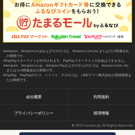
Amazon、Amazon.co.jpおよびそのロゴは、Amazon.com,Inc.またはその関連会社
の商標です。
PayPayマネーライトが付与されます。PayPayマネーライトの出金はできません。
Amazon、Amazon.co.jp、Amazon Payおよびそれらのロゴは、Amazon.com, Inc.
またはその関連会社の商標です。
PayPay、PayPayのロゴ、ペイペイ、Ｐのロゴは、LINEヤフー株式会社の登録商標ま
たは商標です。
会社概要
利用規約
プライバシーポリシー
採用情報
© 2014 furunavi.jp, All Rights Reserved.