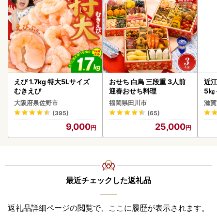
えび 1.7kg 特大5Lサイズ
おせち 白鳥 三段重 3人前
近江
むきえび
迎春おせち料理
5㎏
菜 
大阪府泉佐野市
福岡県田川市
滋賀
(395)
(65)
9,000
25,000
最近チェックした返礼品
返礼品詳細ページの閲覧で、ここに履歴が表示されます。