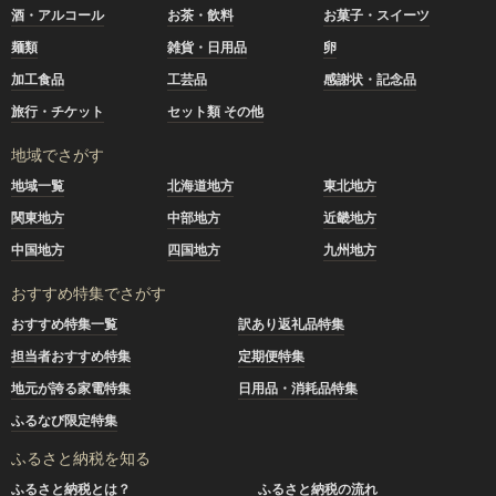
酒・アルコール
お茶・飲料
お菓子・スイーツ
麺類
雑貨・日用品
卵
加工食品
工芸品
感謝状・記念品
旅行・チケット
セット類 その他
地域でさがす
地域一覧
北海道地方
東北地方
関東地方
中部地方
近畿地方
中国地方
四国地方
九州地方
おすすめ特集でさがす
おすすめ特集一覧
訳あり返礼品特集
担当者おすすめ特集
定期便特集
地元が誇る家電特集
日用品・消耗品特集
ふるなび限定特集
ふるさと納税を知る
ふるさと納税とは？
ふるさと納税の流れ