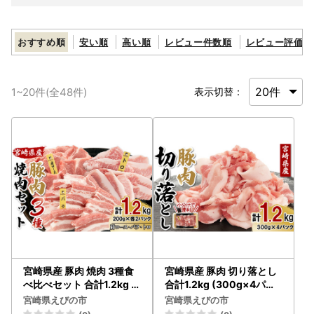
おすすめ順
安い順
高い順
レビュー件数順
レビュー評価順
1
~
20
件(全
48
件)
表示切替：
宮崎県産 豚肉 焼肉 3種食
宮崎県産 豚肉 切り落とし
べ比べセット 合計1.2kg (
合計1.2kg (300g×4パッ
肩ロース・バラ・豚トロ)
ク) 真空小分けパック 冷凍
宮崎県えびの市
宮崎県えびの市
200g×6パック 真空小分
国産 送料無料