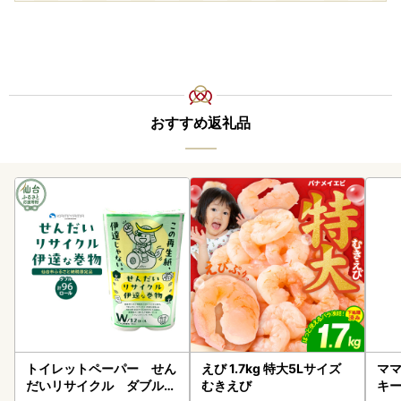
おすすめ返礼品
トイレットペーパー せん
えび 1.7kg 特大5Lサイズ
ママ
だいリサイクル ダブル9
むきえび
キ