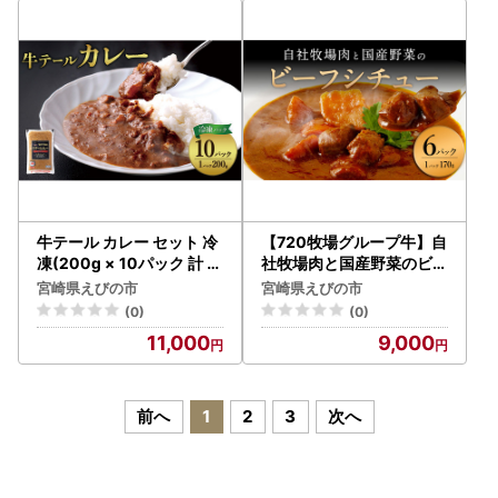
市 送料無料
牛テール カレー セット 冷
【720牧場グループ牛】自
凍(200g × 10パック 計 2,
社牧場肉と国産野菜のビー
000g) ビーフカレー 肉 牛
フシチュー 170g×6パック
宮崎県えびの市
宮崎県えびの市
ギフト 常備食 保存食 非常
「720牧場グループ牛」1
(0)
(0)
食 冷凍 簡易包装 送料無料
00％使用 ビーフシチュー
11,000
9,000
デミグラスソース 牛肉 惣
菜 レトルト 便利 時短 おか
ず 保存食 簡単調理 おうち
ごはん 宮崎県 えびの市 送
前へ
1
2
3
次へ
料無料