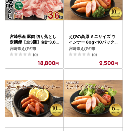
宮崎県産 豚肉 切り落とし
えびの高原 ミニサイズ ウ
定期便【全3回】合計3.6k
インナー 80g×10パック
g (1.2kg×3回) 300g×4パ
合計 800g 豚肉 牛肉 人気
宮崎県えびの市
宮崎県えびの市
ック 真空小分けパック 冷
おかず お弁当 おつまみ 総
(0)
(0)
凍 国産 送料無料
菜 冷蔵 加工品 焼肉 ギフト
18,800
9,500
九州 宮崎県 えびの市 送料
無料