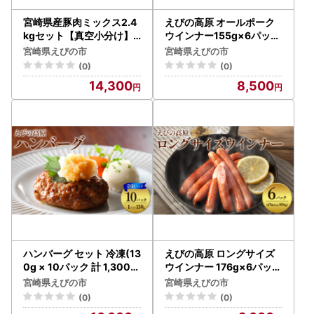
宮崎県産豚肉ミックス2.4
えびの高原 オールポーク
kgセット【真空小分け】3
ウインナー155g×6パック
種の料理(切り落とし・し
合計 930g 豚肉 牛肉 人気
宮崎県えびの市
宮崎県えびの市
ゃぶしゃぶ・焼肉)が楽し
おかず お弁当 おつまみ 総
(0)
(0)
めるバラエティ詰め合わせ
菜 冷蔵 加工品 焼肉 ギフト
14,300
8,500
九州 宮崎県 えびの市 送料
無料
ハンバーグ セット 冷凍(13
えびの高原 ロングサイズ
0g × 10パック 計 1,300g)
ウインナー 176g×6パック
ギフト レンジ 湯煎 温める
合計 1056g 豚肉 牛肉 人気
宮崎県えびの市
宮崎県えびの市
だけ 簡単調理 小分け 個包
おかず お弁当 おつまみ 総
(0)
(0)
装 総菜 簡単 おかず レトル
菜 冷蔵 加工品 焼肉 ギフト