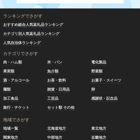
ランキングでさがす
おすすめ総合人気返礼品ランキング
カテゴリ別人気返礼品ランキング
人気自治体ランキング
カテゴリでさがす
肉・ハム類
米・パン
電化製品
果実類
魚介類
野菜類
酒・アルコール
お茶・飲料
お菓子・スイーツ
麺類
雑貨・日用品
卵
加工食品
工芸品
感謝状・記念品
旅行・チケット
セット類 その他
地域でさがす
地域一覧
北海道地方
東北地方
関東地方
中部地方
近畿地方