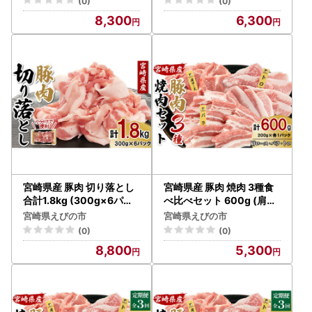
(0)
(0)
けパック 冷凍 国産 送料無
8,300
6,300
料
宮崎県産 豚肉 切り落とし
宮崎県産 豚肉 焼肉 3種食
合計1.8kg (300g×6パッ
べ比べセット 600g (肩ロ
ク) 真空小分けパック 冷凍
ース・バラ・豚トロ 各20
宮崎県えびの市
宮崎県えびの市
国産 送料無料
0g) 真空小分けパック 冷
(0)
(0)
凍 国産 送料無料
8,800
5,300