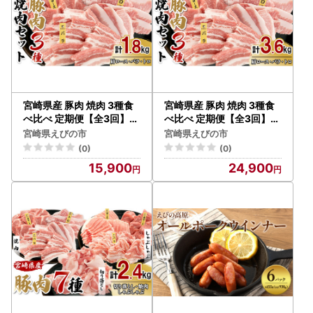
宮崎県産 豚肉 焼肉 3種食
宮崎県産 豚肉 焼肉 3種食
べ比べ 定期便【全3回】合
べ比べ 定期便【全3回】合
計1.8kg (600g×3回) 真空
計3.6kg (1.2kg×3回) 真空
宮崎県えびの市
宮崎県えびの市
小分けパック (肩ロース・
小分けパック (肩ロース・
(0)
(0)
バラ・豚トロ) 国産 送料無
バラ・豚トロ) 国産 送料無
15,900
24,900
料
料