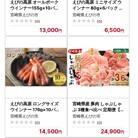
えびの高原 オールポーク
えびの高原 ミニサイズ ウ
ウインナー155g×10パッ
インナー 80g×6パック 合
ク 合計 1550g 豚肉 牛肉
計 480g 豚肉 牛肉 人気 お
宮崎県えびの市
宮崎県えびの市
人気 おかず お弁当 おつま
かず お弁当 おつまみ 総菜
(0)
(0)
み 総菜 冷蔵 加工品 焼肉
冷蔵 加工品 焼肉 ギフト 九
13,000
6,500
ギフト 九州 宮崎県 えびの
州 宮崎県 えびの市 送料無
市 送料無料
料
えびの高原 ロングサイズ
宮崎県産 豚肉 しゃぶしゃ
ウインナー 176g×10パッ
ぶ 3種食べ比べ 定期便【
ク 合計 1760g 豚肉 牛肉
全3回】合計3.6kg (1.2kg
宮崎県えびの市
宮崎県えびの市
人気 おかず お弁当 おつま
×3回) 真空小分けパック (
(0)
(0)
み 総菜 冷蔵 加工品 焼肉
ロース・肩ロース・バラ)
14,500
24,900
ギフト 九州 宮崎県 えびの
国産 送料無料