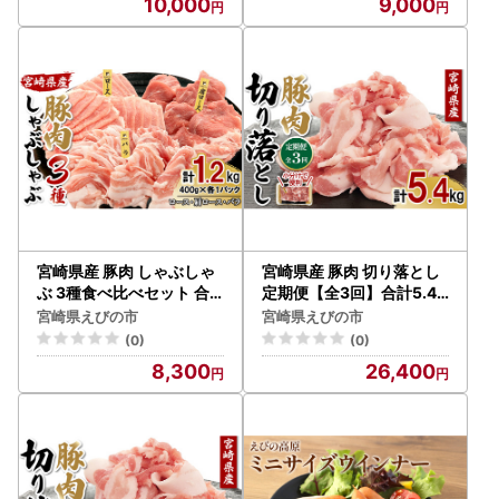
10,000
9,000
ト 人気 お取り寄せ 九州 宮
九州 宮崎県 えびの市 送料
崎県 えびの市 送料無料
無料
宮崎県産 豚肉 しゃぶしゃ
宮崎県産 豚肉 切り落とし
ぶ 3種食べ比べセット 合
定期便【全3回】合計5.4k
計1.2kg (ロース・肩ロー
g (1.8kg×3回) 300g×6パ
宮崎県えびの市
宮崎県えびの市
ス・バラ 各400g) 真空小
ック 真空小分けパック 冷
(0)
(0)
分けパック 冷凍 国産 送料
凍 国産 送料無料
8,300
26,400
無料