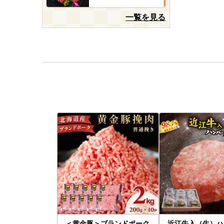
一覧を見る
＜黄金豚＞ブランドポーク
近江牛入（生）ハ