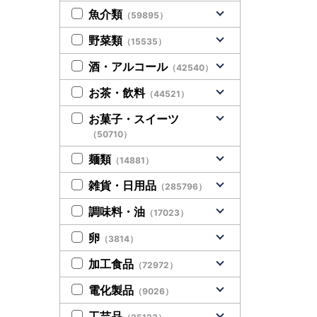
魚介類
（59895）
野菜類
（15535）
酒・アルコール
（42540）
お茶・飲料
（44521）
お菓子・スイーツ
（50710）
麺類
（14881）
雑貨・日用品
（285796）
調味料・油
（17023）
卵
（3814）
加工食品
（72972）
電化製品
（9026）
工芸品