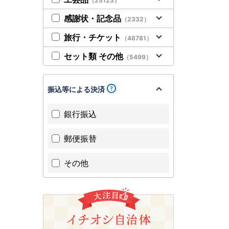
（25123）
感謝状・記念品
（2332）
旅行・チケット
（48781）
セット類 その他
（5499）
振込等による決済
銀行振込
郵便振替
その他