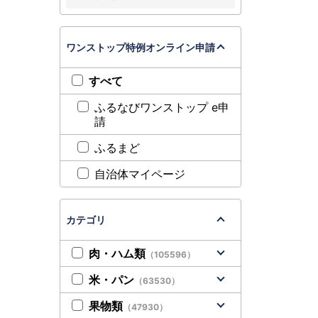
ワンストップ特例オンライン申請
すべて
ふるなびワンストップ e申
請
ふるまど
自治体マイページ
カテゴリ
肉・ハム類
（105596）
米・パン
（63530）
果物類
（47930）