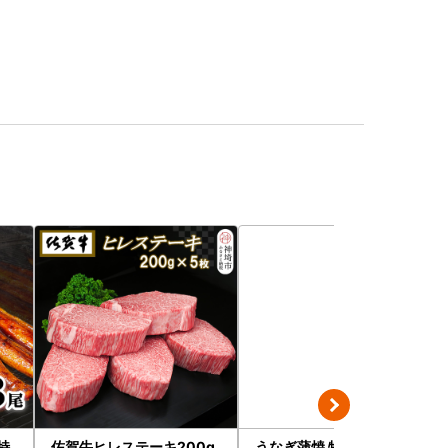
特
佐賀牛ヒレステーキ200g
うなぎ蒲焼 特大 無頭 5尾