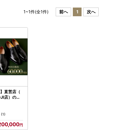
1
~
1
件(全
1
件)
前へ
1
次へ
分】直営店（
OJI店）のみ
ご利用引換券
限定※
(1)
200,000