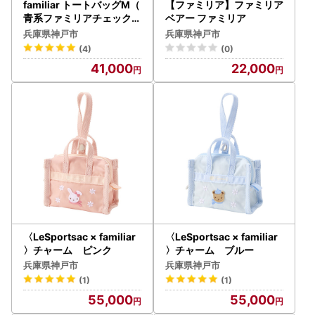
familiar トートバッグM（
【ファミリア】ファミリア
青系ファミリアチェック）
ベアー ファミリア
【2026年12月下旬～202
兵庫県神戸市
兵庫県神戸市
07年1月下旬頃目安にお届
(4)
(0)
け予定】●
41,000
22,000
〈LeSportsac × familiar
〈LeSportsac × familiar
〉チャーム ピンク
〉チャーム ブルー
兵庫県神戸市
兵庫県神戸市
(1)
(1)
55,000
55,000