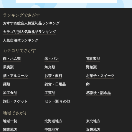
ランキングでさがす
おすすめ総合人気返礼品ランキング
カテゴリ別人気返礼品ランキング
人気自治体ランキング
カテゴリでさがす
肉・ハム類
米・パン
電化製品
果実類
魚介類
野菜類
酒・アルコール
お茶・飲料
お菓子・スイーツ
麺類
雑貨・日用品
卵
加工食品
工芸品
感謝状・記念品
旅行・チケット
セット類 その他
地域でさがす
地域一覧
北海道地方
東北地方
関東地方
中部地方
近畿地方