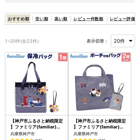
おすすめ順
安い順
高い順
レビュー件数順
レビュー評価順
1
~
20
件(全
23
件)
表示切替：
【神戸市ふるさと納税限定
【神戸市ふるさと納税限定
】ファミリア(familiar)の
】ファミリア(familiar)の
保冷バッグ（チャーム付き
バッグ(ポーチ付き)
兵庫県神戸市
兵庫県神戸市
）