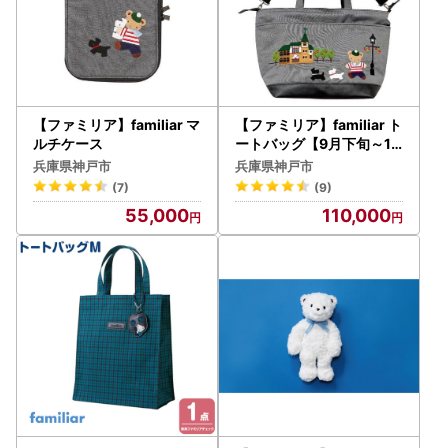
【ファミリア】familiar マ
【ファミリア】familiar ト
ルチケース
ートバッグ【9月下旬～10
月下旬頃目安にお届け予定
兵庫県神戸市
兵庫県神戸市
】
(7)
(9)
55,000
110,000