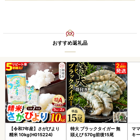
おすすめ返礼品
【令和7年産】さがびより
特大 ブラックタイガー 無
ママ
精米 10kg(H015224)
頭えび 570g前後15尾
キ