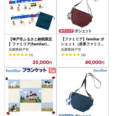
【神戸市ふるさと納税限定
【ファミリア】familiar ポ
】ファミリア(familiar)の
シェット（赤系ファミリア
タオルケット
チェック）●
兵庫県神戸市
兵庫県神戸市
(1)
(6)
35,000
46,000