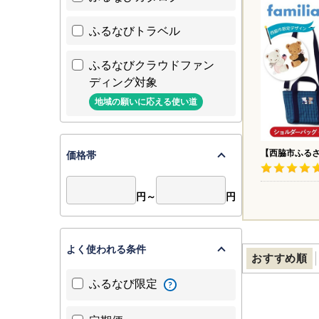
ふるなびトラベル
ふるなびクラウドファン
ディング対象
地域の願いに応える使い道
【西脇市ふる
価格帯
リア（famil
（680021）
ョルダーバッグ
服 バッグ シ
円～
円
よく使われる条件
おすすめ順
ふるなび限定