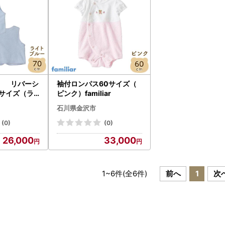
】 リバーシ
袖付ロンパス60サイズ（
0サイズ（ラ
ピンク）familiar
石川県金沢市
(0)
(0)
26,000
33,000
1
~
6
件(全
6
件)
前へ
1
次