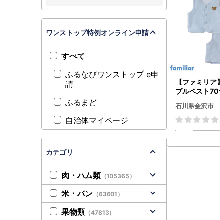
ワンストップ特例オンライン申請
すべて
ふるなびワンストップ e申
【ファミリア
請
ブルベスト7
イトブルー）
ふるまど
石川県金沢市
自治体マイページ
カテゴリ
肉・ハム類
（105365）
米・パン
（63601）
果物類
（47813）