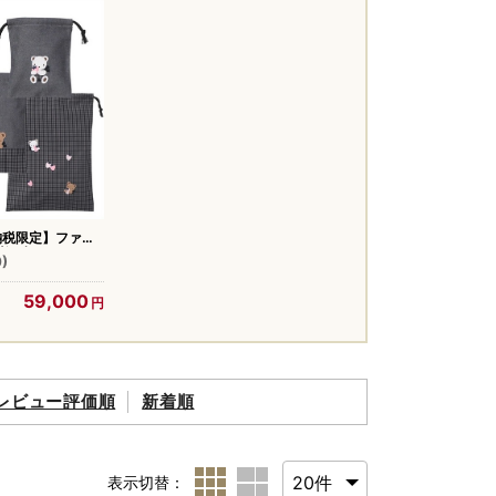
納税限定】ファミ
）巾着3点セット
0)
（黒系チェック）
59,000
レビュー評価順
新着順
表示切替：