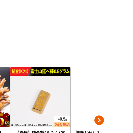
フ
【置物】純金製(Ｋ２４) 富
迎春おせち 京都三千院の