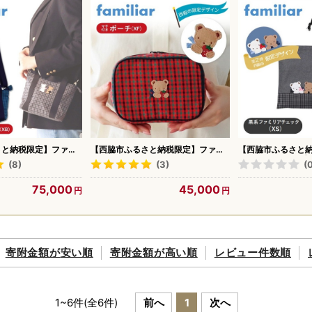
さと納税限定】ファミ
【西脇市ふるさと納税限定】ファミ
【西脇市ふるさと
iar）ショルダーバッグ
リア（familiar）ポーチ（680022）
リア（familiar
(8)
(3)
(
XB（青系チェック） シ
XF（赤系チェック）播州織 小物入れ
（680218）XS
 播州織 キッズ 子供
75,000
45,000
ョルダーバッグ
寄附金額が
安い順
寄附金額が
高い順
レビュー件数順
1
~
6
件(全
6
件)
前へ
1
次へ