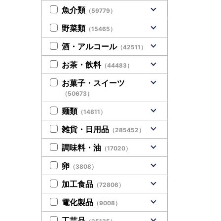
魚介類
（59779）
野菜類
（15465）
酒・アルコール
（42511）
お茶・飲料
（44483）
お菓子・スイーツ
（50673）
麺類
（14811）
雑貨・日用品
（285452）
調味料・油
（17020）
卵
（3808）
加工食品
（72806）
電化製品
（9008）
工芸品