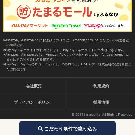
Amazon、Amazon.co.jpおよびそのロゴは、Amazon.com,Inc.またはその関連会社
の商標です。
PayPayマネーライトが付与されます。PayPayマネーライトの出金はできません。
Amazon、Amazon.co.jp、Amazon Payおよびそれらのロゴは、Amazon.com, Inc.
またはその関連会社の商標です。
PayPay、PayPayのロゴ、ペイペイ、Ｐのロゴは、LINEヤフー株式会社の登録商標ま
たは商標です。
会社概要
利用規約
プライバシーポリシー
採用情報
© 2014 furunavi.jp, All Rights Reserved.
こだわり条件で絞り込み