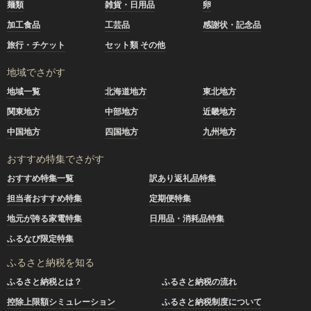
麺類
雑貨・日用品
卵
加工食品
工芸品
感謝状・記念品
旅行・チケット
セット類 その他
地域でさがす
地域一覧
北海道地方
東北地方
関東地方
中部地方
近畿地方
中国地方
四国地方
九州地方
おすすめ特集でさがす
おすすめ特集一覧
訳あり返礼品特集
担当者おすすめ特集
定期便特集
地元が誇る家電特集
日用品・消耗品特集
ふるなび限定特集
ふるさと納税を知る
ふるさと納税とは？
ふるさと納税の流れ
控除上限額シミュレーション
ふるさと納税制度について