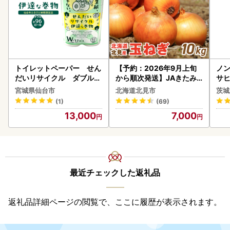
トイレットペーパー せん
【予約：2026年9月上旬
ノン
だいリサイクル ダブル9
から順次発送】JAきたみ
サヒ
6ロール｜トイレット
らい産 玉ねぎ Lサイズ 10k
本 
宮城県仙台市
北海道北見市
茨城
g ( タマネギ たまねぎ 野菜
守
(1)
(69)
)【210-0003-2026】
13,000
7,000
最近チェックした返礼品
返礼品詳細ページの閲覧で、ここに履歴が表示されます。