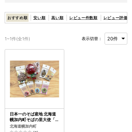
おすすめ順
安い順
高い順
レビュー件数順
レビュー評価順
1
~
1
件(全
1
件)
表示切替：
日本一のそば産地 北海道
幌加内町そばの里大使「ほ
ろみん」グッズセット 雑
北海道幌加内町
貨 日用品 キャラクター