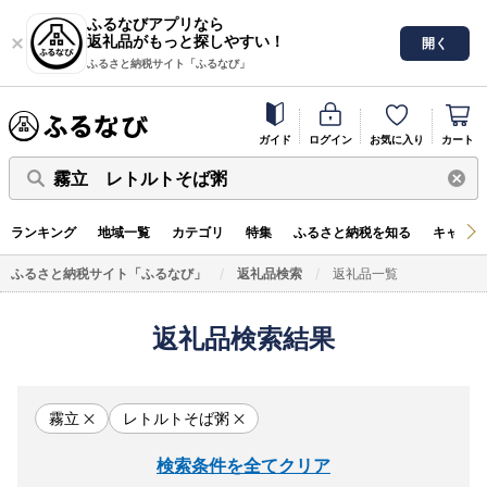
ふるなびアプリなら
返礼品がもっと探しやすい！
開く
ふるさと納税サイト「ふるなび」
ガイド
ログイン
お気に入り
カート
霧立 レトルトそば粥
ランキング
地域一覧
カテゴリ
特集
ふるさと納税を知る
キャンペ
ふるさと納税サイト「ふるなび」
返礼品検索
返礼品一覧
返礼品検索結果
霧立
レトルトそば粥
検索条件を全てクリア