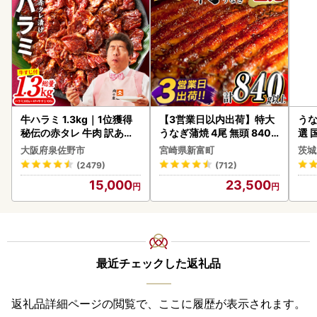
牛ハラミ 1.3kg｜1位獲得
【3営業日以内出荷】特大
うな
秘伝の赤タレ 牛肉 訳あり
うなぎ蒲焼 4尾 無頭 840g
選 
焼肉 BBQ
以上 C388-840-3D
付き
大阪府泉佐野市
宮崎県新富町
茨城
あり
(2479)
(712)
人気
15,000
23,500
代
最近チェックした返礼品
返礼品詳細ページの閲覧で、ここに履歴が表示されます。