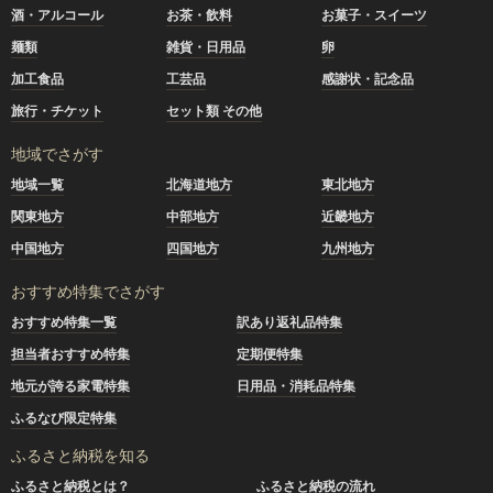
酒・アルコール
お茶・飲料
お菓子・スイーツ
麺類
雑貨・日用品
卵
加工食品
工芸品
感謝状・記念品
旅行・チケット
セット類 その他
地域でさがす
地域一覧
北海道地方
東北地方
関東地方
中部地方
近畿地方
中国地方
四国地方
九州地方
おすすめ特集でさがす
おすすめ特集一覧
訳あり返礼品特集
担当者おすすめ特集
定期便特集
地元が誇る家電特集
日用品・消耗品特集
ふるなび限定特集
ふるさと納税を知る
ふるさと納税とは？
ふるさと納税の流れ