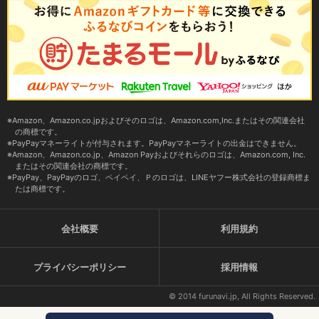
Amazon、Amazon.co.jpおよびそのロゴは、Amazon.com,Inc.またはその関連会社
の商標です。
PayPayマネーライトが付与されます。PayPayマネーライトの出金はできません。
Amazon、Amazon.co.jp、Amazon Payおよびそれらのロゴは、Amazon.com, Inc.
またはその関連会社の商標です。
PayPay、PayPayのロゴ、ペイペイ、Ｐのロゴは、LINEヤフー株式会社の登録商標ま
たは商標です。
会社概要
利用規約
プライバシーポリシー
採用情報
© 2014 furunavi.jp, All Rights Reserved.