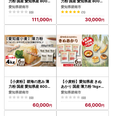
力粉 国産 愛知県産 800g
力粉 国産 愛知県産 800g
×5袋(計4kg) 定期便12回
×5袋(計4kg) 定期便3回 H
愛知県碧南市
愛知県碧南市
H008-264
008-263
(0)
(1)
111,000
30,000
【小麦粉】碧海の恵み 薄
【小麦粉】愛知県産 きぬ
力粉 国産 愛知県産 800g
あかり 国産 薄力粉 1kg×5
×5袋(計4kg) 定期便6回 H
袋(計5kg) 定期便6回 H00
愛知県碧南市
愛知県碧南市
008-268
8-269
(0)
(0)
60,000
66,000