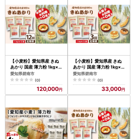
【小麦粉】愛知県産 きぬ
【小麦粉】愛知県産 きぬ
あかり 国産 薄力粉 1kg×5
あかり 国産 薄力粉 1kg×5
袋(計5kg) 定期便12回 H0
袋(計5kg) 定期便3回 H00
愛知県碧南市
愛知県碧南市
08-270
8-265
(0)
(0)
120,000
33,000