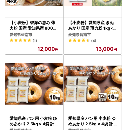
【小麦粉】碧海の恵み 薄
【小麦粉】愛知県産 きぬ
力粉 国産 愛知県産 800g
あかり 国産 薄力粉 1kg×5
×5袋(計4kg) H008-25
袋(計5kg) H008-252
愛知県碧南市
愛知県碧南市
1
(1)
(4)
12,000
13,000
愛知県産 パン用 小麦粉 ゆ
愛知県産 パン用 小麦粉 ゆ
めあかり 2.5kg × 4袋 計 1
めあかり 2.5kg × 4袋 計 1
0kg 国産 強力粉 ブランド
0kg 12回 国産 強力粉 ブラ