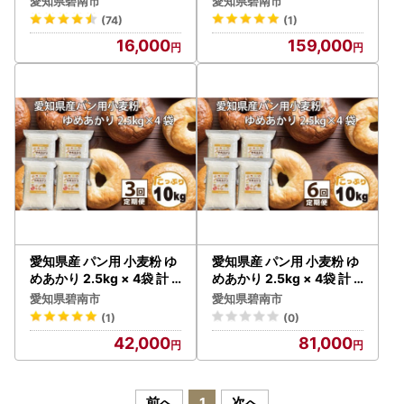
愛知県碧南市
愛知県碧南市
小麦 強力系小麦粉 ふわふ
ンド 小麦 強力系小麦粉 ふ
(74)
(1)
わ もっちり 甘味 チャック
わふわ もっちり 甘味 チャ
16,000
159,000
付き パン ホームベーカリ
ック付き パン ホームベー
ー ベーグル 食パン お取り
カリー ベーグル 食パン お
寄せ 愛知県 碧南市 送料無
取り寄せ 愛知県 碧南市 送
料 H008-250
料無料 H008-266
愛知県産 パン用 小麦粉 ゆ
愛知県産 パン用 小麦粉 ゆ
めあかり 2.5kg × 4袋 計 1
めあかり 2.5kg × 4袋 計 1
0kg 3回 国産 強力粉 ブラ
0kg 6回 国産 強力粉 ブラ
愛知県碧南市
愛知県碧南市
ンド 小麦 強力系小麦粉 ふ
ンド 小麦 強力系小麦粉 ふ
(1)
(0)
わふわ もっちり 甘味 チャ
わふわ もっちり 甘味 チャ
42,000
81,000
ック付き パン ホームベー
ック付き パン ホームベー
カリー ベーグル 食パン お
カリー ベーグル 食パン お
取り寄せ 愛知県 碧南市 送
取り寄せ 愛知県 碧南市 送
料無料 H008-262
料無料 H008-267
前へ
1
次へ