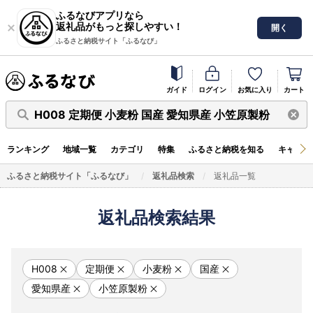
ふるなびアプリなら
返礼品がもっと探しやすい！
開く
ふるさと納税サイト「ふるなび」
ガイド
ログイン
お気に入り
カート
H008 定期便 小麦粉 国産 愛知県産 小笠原製粉
ランキング
地域一覧
カテゴリ
特集
ふるさと納税を知る
キャンペ
ふるさと納税サイト「ふるなび」
返礼品検索
返礼品一覧
返礼品検索結果
H008
定期便
小麦粉
国産
愛知県産
小笠原製粉