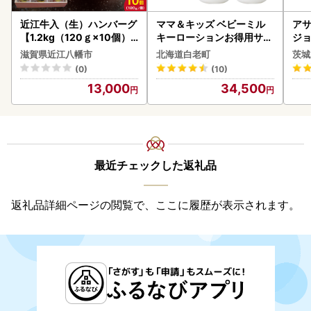
近江牛入（生）ハンバーグ
ママ＆キッズ ベビーミル
アサ
【1.2kg（120ｇ×10個）
キーローションお得用サイ
ジョ
】【AG09W】
ズ 380ml 2本セット CH21
(1ケース)
滋賀県近江八幡市
北海道白老町
茨城
0
ビー
(0)
(10)
13,000
34,500
最近チェックした返礼品
返礼品詳細ページの閲覧で、ここに履歴が表示されます。