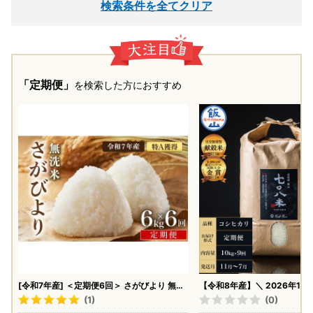
検索条件を全てクリア
「定期便」
を検索した方におすすめ
[令和7年産] ＜定期便6回＞ さがびより 無洗
【令和8年産】＼ 2026年11月
米 6kg×6回 真空パック
／ 極上のコシヒカリ 七〇八
(1)
(0)
い）【黒】