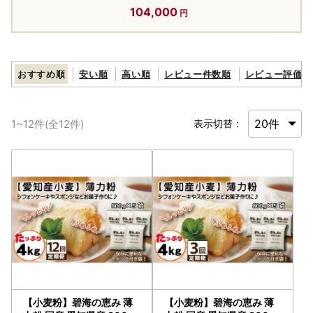
104,000
おすすめ順
安い順
高い順
レビュー件数順
レビュー評価順
1
~
12
件(全
12
件)
表示切替：
【小麦粉】碧海の恵み 薄
【小麦粉】碧海の恵み 薄