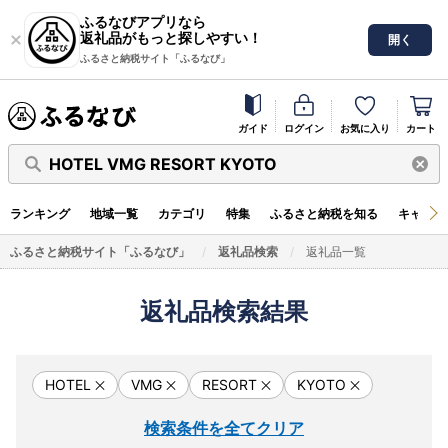
ふるなびアプリなら
返礼品がもっと探しやすい！
開く
ふるさと納税サイト「ふるなび」
ガイド
ログイン
お気に入り
カート
HOTEL VMG RESORT KYOTO
ランキング
地域一覧
カテゴリ
特集
ふるさと納税を知る
キャンペ
ふるさと納税サイト「ふるなび」
返礼品検索
返礼品一覧
返礼品検索結果
HOTEL
VMG
RESORT
KYOTO
検索条件を全てクリア