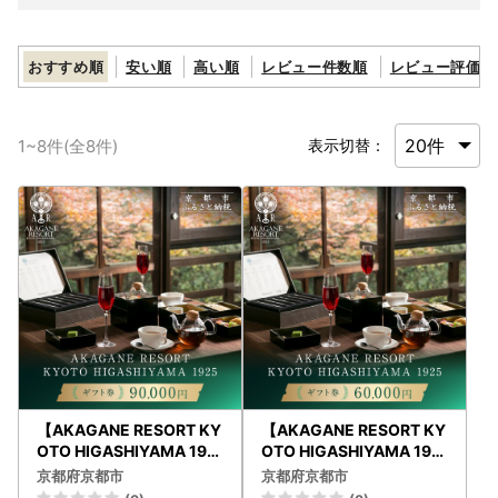
おすすめ順
安い順
高い順
レビュー件数順
レビュー評価順
1
~
8
件(全
8
件)
表示切替：
【AKAGANE RESORT KY
【AKAGANE RESORT KY
OTO HIGASHIYAMA 192
OTO HIGASHIYAMA 192
5】ギフト券 90,000円 |
5】ギフト券 60,000円 |
京都府京都市
京都府京都市
京都 東山 ギフト券
京都 東山 ギフト券