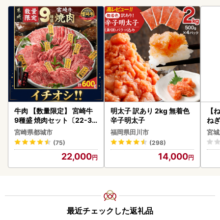
牛肉 【数量限定】 宮崎牛
明太子 訳あり 2kg 無着色
【
9種盛 焼肉セット〔22-31
辛子明太子
ねぎ
-006-600g〕都城 イチオ
宮崎県都城市
福岡県田川市
宮城
シ!! 牛肉
(75)
(298)
22,000
14,000
最近チェックした返礼品