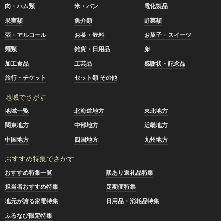
肉・ハム類
米・パン
電化製品
果実類
魚介類
野菜類
酒・アルコール
お茶・飲料
お菓子・スイーツ
麺類
雑貨・日用品
卵
加工食品
工芸品
感謝状・記念品
旅行・チケット
セット類 その他
地域でさがす
地域一覧
北海道地方
東北地方
関東地方
中部地方
近畿地方
中国地方
四国地方
九州地方
おすすめ特集でさがす
おすすめ特集一覧
訳あり返礼品特集
担当者おすすめ特集
定期便特集
地元が誇る家電特集
日用品・消耗品特集
ふるなび限定特集