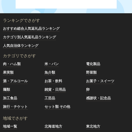
ランキングでさがす
おすすめ総合人気返礼品ランキング
カテゴリ別人気返礼品ランキング
人気自治体ランキング
カテゴリでさがす
肉・ハム類
米・パン
電化製品
果実類
魚介類
野菜類
酒・アルコール
お茶・飲料
お菓子・スイーツ
麺類
雑貨・日用品
卵
加工食品
工芸品
感謝状・記念品
旅行・チケット
セット類 その他
地域でさがす
地域一覧
北海道地方
東北地方