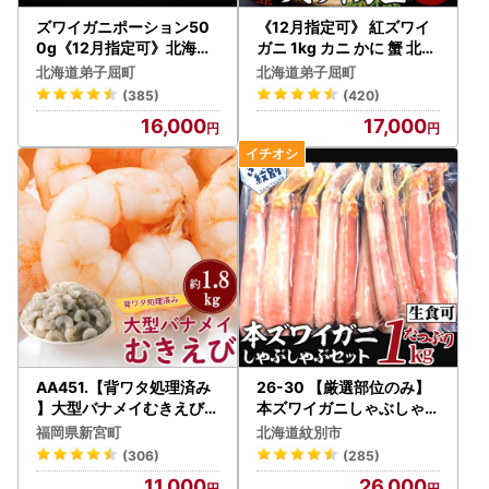
ズワイガニポーション50
《12月指定可》 紅ズワイ
0g《12月指定可》北海道
ガニ 1kg カニ かに 蟹 北海
カニ かに 蟹 2144
道 3395
北海道弟子屈町
北海道弟子屈町
(385)
(420)
16,000
17,000
AA451.【背ワタ処理済み
26-30 【厳選部位のみ】
】大型バナメイむきえび約
本ズワイガニしゃぶしゃぶ
1.8kg（1パック）
【大】(たっぷり1kg)｜ 生
福岡県新宮町
北海道紋別市
食可 お刺身
(306)
(285)
11,000
26,000