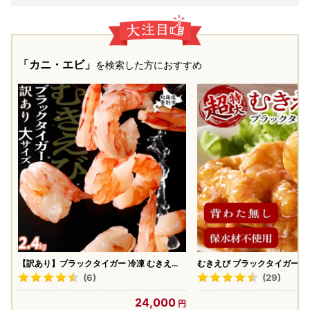
「カニ・エビ」
を検索した方におすすめ
【訳あり】ブラックタイガー 冷凍 むきえび
むきえび ブラックタイガー 特大 1k
2.4kg下処理済み mk-0684
15
(6)
(29)
24,000