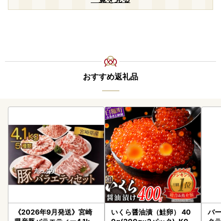
おすすめ返礼品
《2026年9月発送》宮崎
いくら醤油漬（鮭卵） 40
バー