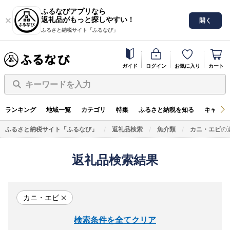
ふるなびアプリなら
返礼品がもっと探しやすい！
開く
ふるさと納税サイト「ふるなび」
ガイド
ログイン
お気に入り
カート
キーワードを入力
ランキング
地域一覧
カテゴリ
特集
ふるさと納税を知る
キャンペ
ふるさと納税サイト「ふるなび」
返礼品検索
魚介類
カニ・エビ
の
返礼品検索結果
カニ・エビ
検索条件を全てクリア