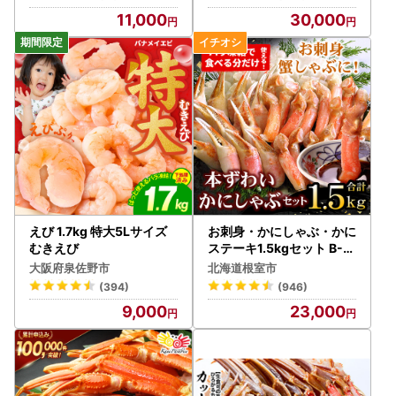
11,000
30,000
えび 1.7kg 特大5Lサイズ
お刺身・かにしゃぶ・かに
むきえび
ステーキ1.5kgセット B-0
7024
大阪府泉佐野市
北海道根室市
(394)
(946)
9,000
23,000