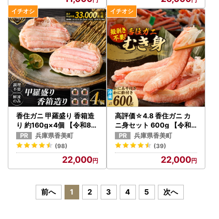
香住ガニ 甲羅盛り 香箱造
高評価☆4.8 香住ガニ カ
り 約160g×4個 【令和8年
ニ身セット 600g 【令和8
9月中旬以降発送予定】 か
年9月中旬以降発送予定】
兵庫県香美町
兵庫県香美町
に カニ 19-06
かに カニ むき身 19-07
(98)
(39)
22,000
22,000
前へ
1
2
3
4
5
次へ