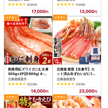
(2353)
(1290)
17,000
13,000
刺身用紅ズワイガニむき身
北海道 根室【生食可】カ
300g×2P(計600g) A-07
ット済み生ずわいがに1.4
032
～1.6kg(700～800g×2P
北海道根室市
北海道根室市
) B-48014
(2238)
(1576)
14,000
23,000