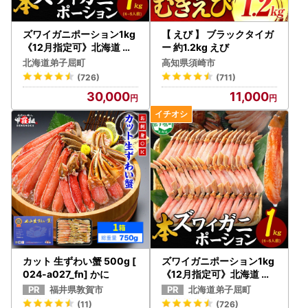
ズワイガニポーション1kg
【 えび 】 ブラックタイガ
《12月指定可》北海道 カ
ー 約1.2kg えび
ニ かに 蟹 2286
北海道弟子屈町
高知県須崎市
(726)
(711)
30,000
11,000
カット 生ずわい蟹 500g [
ズワイガニポーション1kg
024-a027_fn] かに
《12月指定可》北海道 カ
ニ かに 蟹 2286
福井県敦賀市
北海道弟子屈町
(11)
(726)