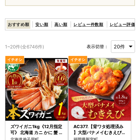
おすすめ順
安い順
高い順
レビュー件数順
レビュー評価順
1
~
20
件(全
6746
件)
表示切替：
ズワイガニ1kg《12月指定
AC377.【背ワタ処理済み
可》 北海道 カニ かに 蟹 3
】大型バナメイむきえび約
190
1.8kg（600g×3パック）
北海道弟子屈町
福岡県新宮町