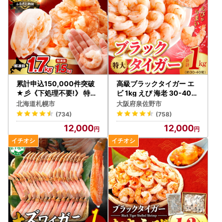
累計申込150,000件突破
高級ブラックタイガー エ
★彡《下処理不要!》 特大
ビ 1kg えび 海老 30-40尾
むきえび 背ワタなし 5Lサ
特大 背ワタなし
北海道札幌市
大阪府泉佐野市
イズ 1.7kg (解凍前)
(734)
(758)
12,000
12,000