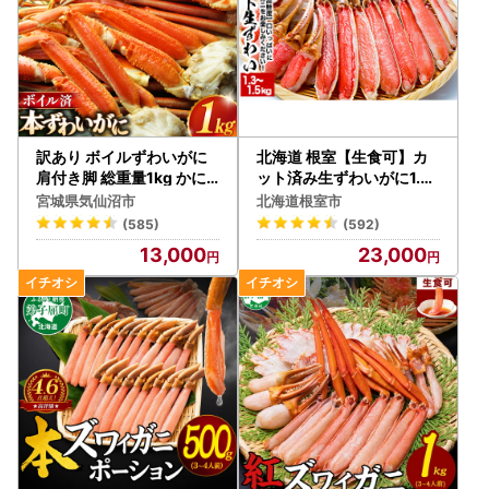
訳あり ボイルずわいがに
北海道 根室【生食可】カ
肩付き脚 総重量1kg かに
ット済み生ずわいがに1.3
蟹 カニ
～1.5kg×1P B-38005
宮城県気仙沼市
北海道根室市
(585)
(592)
13,000
23,000