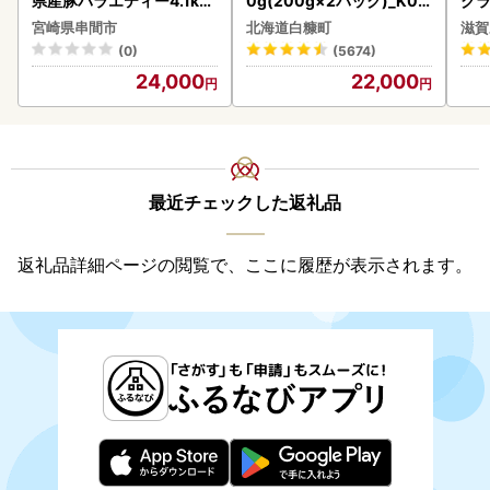
県産豚バラエティー4.1kg
0g(200g×2パック)_K02
クラ
セット_K033-057-2609
2-1676
アボ
宮崎県串間市
北海道白糠町
滋賀
ン
(0)
(5674)
24,000
22,000
最近チェックした返礼品
返礼品詳細ページの閲覧で、ここに履歴が表示されます。