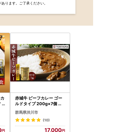
があります。ご了承ください。
牛カ
赤城牛 ビーフカレー ゴー
ルドタイプ 200g×7個 カ
-
レー レトルト 牛肉 銘柄牛
群馬県渋川市
O
赤城牛 長期保存 群馬 渋川
市 F4H-0825
(10)
0
17,000