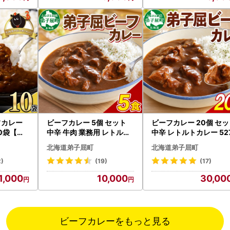
フカレー
ビーフカレー 5個 セット
ビーフカレー 20個 セ
0袋【新
中辛 牛肉 業務用 レトルト
中辛 レトルトカレー 52
カレー 野菜 備蓄 まとめ買
北海道弟子屈町
北海道弟子屈町
い 北海道 弟子屈町 470
2)
(19)
(17)
1,000
10,000
30,00
ビーフカレーをもっと見る