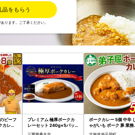
礼品をもらう
があります。ご了承ください。
のビーフ
プレミアム 極厚ポークカ
ポークカレー 5個 中辛 
クカレー
レーセット 240g×5パッ
ゃがいも ポーク 豚 業
01〕_(
ク 計1.2kg カレーライス
レトルトカレー 保存食 
三重県桑名市
北海道弟子屈町