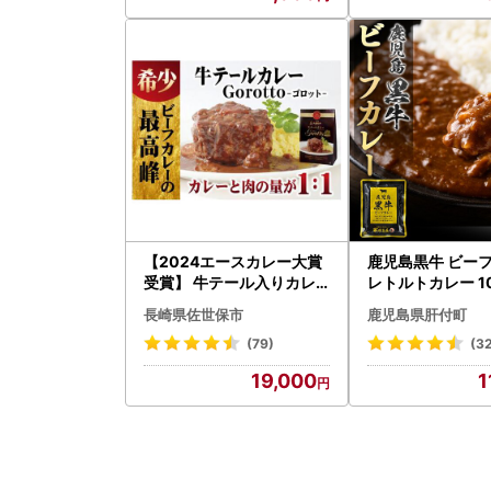
【2024エースカレー大賞
鹿児島黒牛 ビー
受賞】 牛テール入りカレ
レトルトカレー 1
ー 3個 レトルト E229
村畜産】A91018
長崎県佐世保市
鹿児島県肝付町
(79)
(3
19,000
1