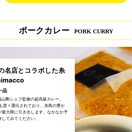
ポークカレー
PORK CURRY
の名店とコラボした糸
imacco
一品
 Goh」の福山剛シェフ監修の超高級カレー。
にも度々選出されており、糸島の豊か
が最大限に引き出します。なかなか予
験してみてください。