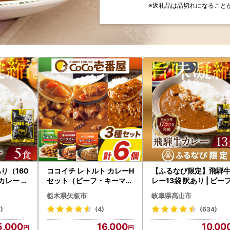
※返礼品は品切れになること
り（160
ココイチ レトルト カレーH
【ふるなび限定】飛騨
カレー ビ
セット（ビーフ・キーマ・
レー13袋 訳あり | ビーフ
野菜各2個）｜CoCo壱番
レトルト 訳あり DC006
栃木県矢板市
岐阜県高山市
屋 常温保存 非常食 簡単 時
CP01 FN-Limited-V
短
)
(4)
(634)
5,000
16,000
10,00