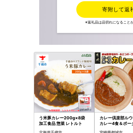
寄附して返
※返礼品は品切れになること
う米豚カレー200g×8袋
カレー倶楽部ルウ
加工食品 惣菜 レトルト
カレー4食＆ポー
4食セット〔LF-27
北海道千歳市
宮崎県都城市