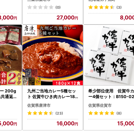
レー 都城
豚肉 湯煎 098-0020
蓄 まとめ買い 北海道 弟
ポークカ
屈町 3741
(0)
(3)
使用 チ
8,000
27,000
8,00
食セット
 200g
九州ご当地カレー5種セッ
希少部位使用 佐賀牛
県共通返
ト 佐賀牛ひき肉カレー180
ー4個セット：B150-02
 ブランド
g×4、博多和牛カレー、長
佐賀県唐津市
佐賀県佐賀市
ーズポーク
崎本鮪カレー、黒豚ポーク
レトルト
ソテーカレー、古処鶏和風
(23)
(8)
レー_CY
カレー各180g×2(合計2.1
5,000
16,000
15,00
6kg)