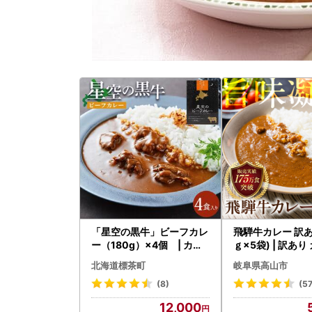
「星空の黒牛」ビーフカレ
飛騨牛カレー 訳あ
ー（180g）×4個 | カレ
ｇ×5袋) | 訳あり 
ー
ーフ レトルト ふるさと清
北海道標茶町
岐阜県高山市
見 DC005VC13
(8)
(57
12,000