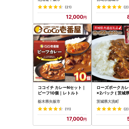
都城市) ビーフカ
産黒毛和牛使用 
(21)
(2)
レー おさつポーク
12,000
ルド食品 合計8
ココイチ カレーNセット｜
ローズポークカレー
ビーフ10個｜レトルト
×2パック ( 茨城
礼品・茨城県産 )
栃木県矢板市
茨城県大洗町
豚 豚肉 茨城 ロ
カレー レトルト 
(11)
(2)
パウチ レトルトカ
17,000
046