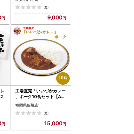
子
(0)
0
9,000
カレ
工場直売「いいづかカレー
2
」ポーク10食セット【A5-
398】
福岡県飯塚市
(0)
0
15,000