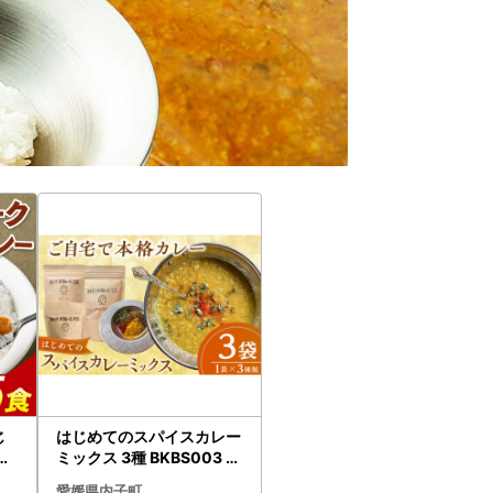
じ
はじめてのスパイスカレー
務用
ミックス 3種 BKBS003 カ
備
レー
愛媛県内子町