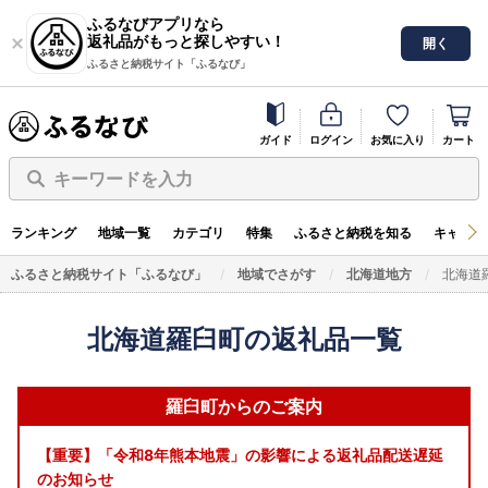
ふるなびアプリなら
返礼品がもっと探しやすい！
開く
ふるさと納税サイト「ふるなび」
ガイド
ログイン
お気に入り
カート
キーワードを入力
ランキング
地域一覧
カテゴリ
特集
ふるさと納税を知る
キャンペ
ふるさと納税サイト「ふるなび」
地域でさがす
北海道地方
北海道
北海道羅臼町の返礼品一覧
羅臼町からのご案内
【重要】「令和8年熊本地震」の影響による返礼品配送遅延
のお知らせ