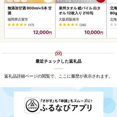
無添加甘酒 900ml×5本 甘
泉州タオル 総パイル 白タ
北海
酒
オル 12枚入り 210匁
80
クラ
福岡県古賀市
大阪府阪南市
北海
くら
(17)
(39)
道産
12,000
10,000
23
最近チェックした返礼品
返礼品詳細ページの閲覧で、ここに履歴が表示されます。