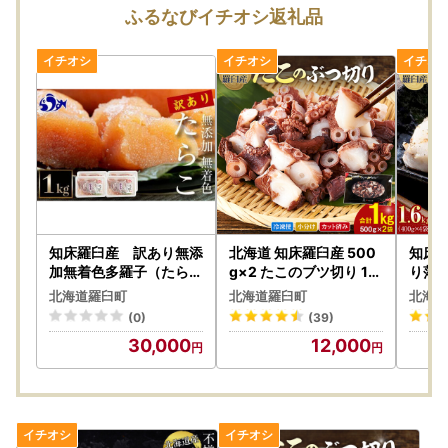
ふるなびイチオシ返礼品
なお、ご贈答用の場合でも受取人様に着払いでご負担いただ
くことになりますので、お届け先のご住所をご入力いただく
際には十分にご注意いただいた上でお申込いただきますよう
よろしくお願い申し上げます。
※転送を拒否された場合の返礼品の再発送はいたしません。
詳しくは
ヤマト運輸のホームページ
をご確認ください。
知床羅臼産 訳あり無添
北海道 知床羅臼産 500
知床羅
加無着色多羅子（たらこ
g×2 たこのブツ切り 1k
り落と
）1kg（250g×4箱）北
g 魚介類 タコ カット済
漬け 
北海道羅臼町
北海道羅臼町
北海道
海道 知床羅臼産 生産者
み 小分け 便利
(0)
(39)
支援 応援
30,000
12,000