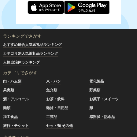
ランキングでさがす
おすすめ総合人気返礼品ランキング
カテゴリ別人気返礼品ランキング
人気自治体ランキング
カテゴリでさがす
肉・ハム類
米・パン
電化製品
果実類
魚介類
野菜類
酒・アルコール
お茶・飲料
お菓子・スイーツ
麺類
雑貨・日用品
卵
加工食品
工芸品
感謝状・記念品
旅行・チケット
セット類 その他