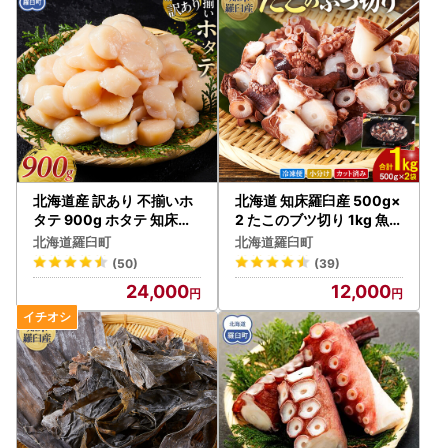
北海道産 訳あり 不揃いホ
北海道 知床羅臼産 500g×
タテ 900g ホタテ 知床羅
2 たこのブツ切り 1kg 魚介
臼 海鮮 人気
類 タコ カット済み 小分け
北海道羅臼町
北海道羅臼町
便利
(50)
(39)
24,000
12,000