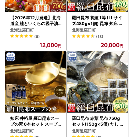
【2026年12月発送】北海
羅臼昆布 養殖 1等 (LLサイ
道産 鮭といくらの親子漬
ズ480g×1個) 昆布 知床 だ
け 750g （250g × 3パッ
し 和食 北海道 国産
北海道羅臼町
北海道羅臼町
ク） 小分け ｜ いくら 海鮮
(6)
(13)
丼
12,000
20,000
知床 井桁屋 羅臼昆布スー
羅臼昆布 赤葉 昆布 750g
プの素 6本セット スープ
セット(150g×5個) だし
国産 北海道
和食 知床 北海道
北海道羅臼町
北海道羅臼町