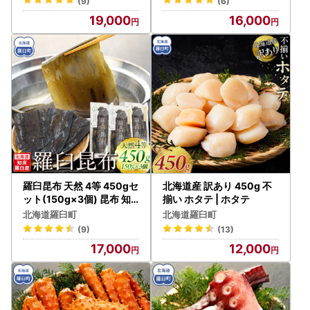
(9)
(6)
19,000
16,000
羅臼昆布 天然 4等 450gセ
北海道産 訳あり 450g 不
ット(150g×3個) 昆布 知
揃い ホタテ | ホタテ
床 だし 和食 北海道 国産
北海道羅臼町
北海道羅臼町
(9)
(13)
17,000
12,000