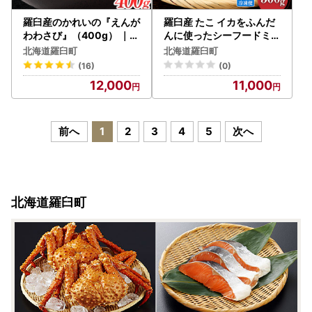
羅臼産のかれいの『えんが
羅臼産 たこ イカをふんだ
わわさび』（400g） ｜魚
んに使ったシーフードミッ
かれい
クス えび 500g | タコ
北海道羅臼町
北海道羅臼町
(16)
(0)
12,000
11,000
前へ
1
2
3
4
5
次へ
北海道羅臼町