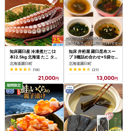
知床羅臼産 冷凍煮だこ(2
知床 井桁屋 羅臼昆布スー
本)2.5kg 北海道 たこ タコ
プ 3種詰め合わせ×5袋セ
人気
ット スープ 国産 北海道
北海道羅臼町
北海道羅臼町
(18)
(21)
21,000
13,000