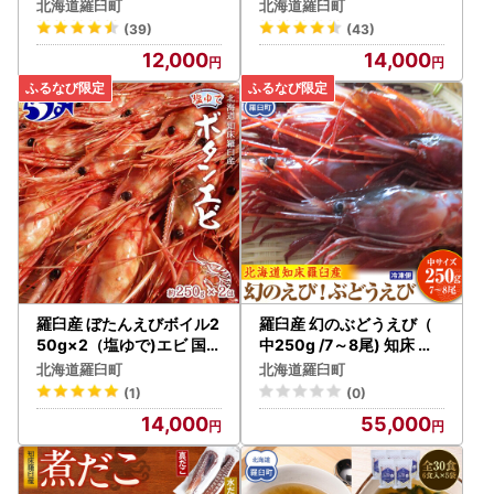
国産 北海道
つまみ 国産 北海道
北海道羅臼町
北海道羅臼町
(39)
(43)
12,000
14,000
羅臼産 ぼたんえびボイル2
羅臼産 幻のぶどうえび（
50g×2（塩ゆで)エビ 国内
中250g /7～8尾) 知床 エ
知床 北海道
ビ 北海道
北海道羅臼町
北海道羅臼町
(1)
(0)
14,000
55,000