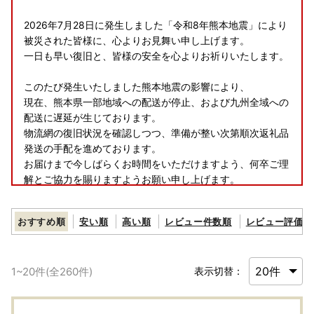
2026年7月28日に発生しました「令和8年熊本地震」により
被災された皆様に、心よりお見舞い申し上げます。
一日も早い復旧と、皆様の安全を心よりお祈りいたします。
このたび発生いたしました熊本地震の影響により、
現在、熊本県一部地域への配送が停止、および九州全域への
配送に遅延が生じております。
物流網の復旧状況を確認しつつ、準備が整い次第順次返礼品
発送の手配を進めております。
お届けまで今しばらくお時間をいただけますよう、何卒ご理
解とご協力を賜りますようお願い申し上げます。
おすすめ順
安い順
高い順
レビュー件数順
レビュー評価順
【重要】ヤマト運輸の荷物転送有料化のお知らせ
ヤマト運輸の規定変更により、2023年6月1日（木）以降、
1
~
20
件(全
260
件)
表示切替：
お荷物の送り状に記載されたご住所以外にお届け先を変更
（転送）する場合、送り状に記載されたお届け先から変更後
のお届け先までの配送料が着払いで発生いたします。