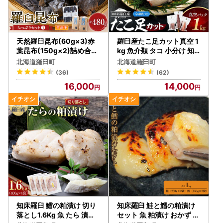
天然羅臼昆布(60g×3)赤
羅臼産たこ足カット真空 1
葉昆布(150g×2)詰め合わ
kg 魚介類 タコ 小分け 知
せ だし 和食 国産 知床 北
床 北海道
北海道羅臼町
北海道羅臼町
海道
(36)
(62)
16,000
14,000
知床羅臼 鱈の粕漬け 切り
知床羅臼 鮭と鱈の粕漬け
落とし1.6Kg 魚 たら 漬け
セット 魚 粕漬け おかず お