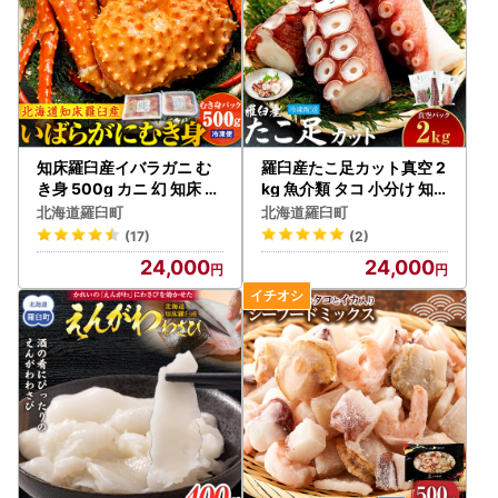
知床羅臼産イバラガニ む
羅臼産たこ足カット真空 2
き身 500g カニ 幻 知床 北
kg 魚介類 タコ 小分け 知
海道
床 北海道
北海道羅臼町
北海道羅臼町
(17)
(2)
24,000
24,000