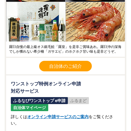
羅臼自慢の最上級オス銀毛鮭「羅皇」を是非ご賞味あれ。羅臼沖の深海
でしか獲れない希少種「ガサエビ」のホクホク甘い味も是非どうぞ。
自治体のご紹介
ワンストップ特例オンライン申請
対応サービス
ふるなびワンストップ e申請
ふるまど
自治体マイページ
詳しくは
オンライン申請サービスのご案内
をご覧くださ
い。