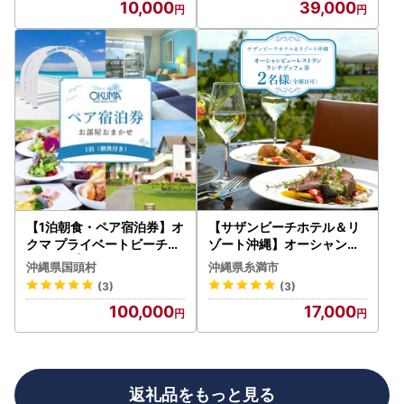
10,000
39,000
【1泊朝食・ペア宿泊券】オ
【サザンビーチホテル＆リ
クマ プライベートビーチ＆
ゾート沖縄】オーシャンビ
リゾート|部屋タイプ無指定
ューレストラン ランチブッ
沖縄県国頭村
沖縄県糸満市
【1578628】
フェ券 2名様（全曜日可）
(3)
(3)
ホテルレストラン 食事券 レ
100,000
17,000
ストラン チケット 招待券
サザンビーチ ホテル ランチ
ブッフェ 昼 記念日 お祝い
ペア カップル 沖縄県 糸満
市
返礼品をもっと見る