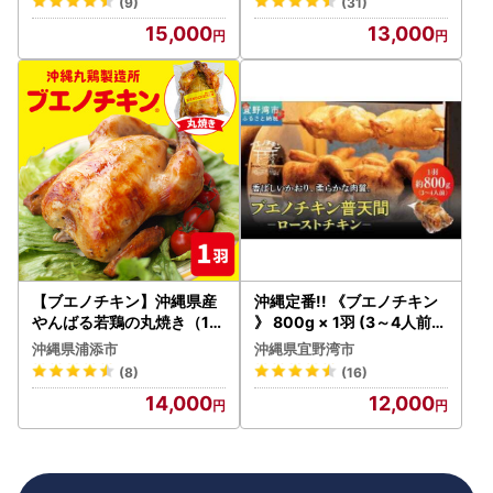
(9)
(31)
たき まぐろのたたき ねぎと
15,000
13,000
ろ 沖縄 天然 鮪 産地直送 冷
凍 1.5キロ 国産 個包装 130
00円 手巻き寿司 ねぎとろ
丼 軍艦巻き 海鮮丼 お寿司
海鮮 101-2
【ブエノチキン】沖縄県産
沖縄定番!! 《ブエノチキン
やんばる若鶏の丸焼き（1袋
》 800g × 1羽 (3～4人前)
）｜ チキン 人気
やんばる若鶏のローストチ
沖縄県浦添市
沖縄県宜野湾市
キン | 沖縄県産 やんばる若
(8)
(16)
鶏 鶏肉 丸焼き ギフト クリ
14,000
12,000
スマス お祝い パーティ 真
空 冷蔵 沖縄土産 送料無料
日時指定不可 沖縄県宜野湾
市