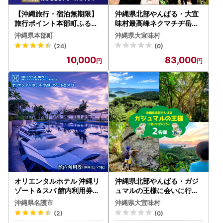
【沖縄旅行・宿泊無期限】
沖縄県北部やんばる・大宜
旅行ポイント本部町ふるな
味村最高峰ネクマチヂ岳を
びトラベルポイント
登る【3名様】
沖縄県本部町
沖縄県大宜味村
(24)
(0)
10,000
83,000
オリエンタルホテル 沖縄リ
沖縄県北部やんばる・ガジ
ゾート＆スパ 館内利用券（
ュマルの王様に会いに行こ
1000円分×3枚） 沖縄 旅行
う♪【2名様】
沖縄県名護市
沖縄県大宜味村
ホテル チケット 宿泊
(2)
(0)