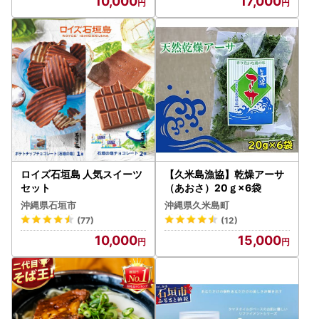
10,000
17,000
おかず 沖縄料理 常温保存
贈答用 ギフト 産地直送 沖
縄県 糸満市
ロイズ石垣島 人気スイーツ
【久米島漁協】乾燥アーサ
セット
（あおさ）20ｇ×6袋
沖縄県石垣市
沖縄県久米島町
(77)
(12)
10,000
15,000