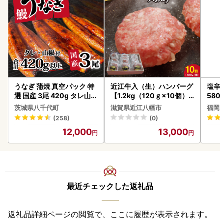
うなぎ 蒲焼 真空パック 特
近江牛入（生）ハンバーグ
塩辛
選 国産 3尾 420g タレ山椒
【1.2kg（120ｇ×10個）
58
付き うな重 ひつまぶし 訳
】【AG09W】
茨城県八千代町
滋賀県近江八幡市
福岡
あり 茨城 ウナギ 鰻 個包装
(258)
(0)
人気 美味しい 小分け 八千
12,000
13,000
代町
最近チェックした返礼品
返礼品詳細ページの閲覧で、ここに履歴が表示されます。