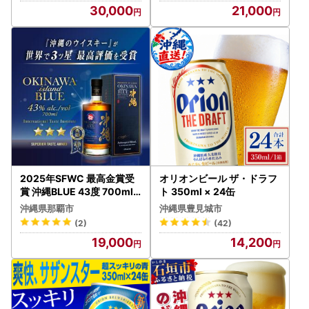
30,000
21,000
2025年SFWC 最高金賞受
オリオンビール ザ・ドラフ
賞 沖縄BLUE 43度 700ml
ト 350ml × 24缶
｜久米仙 沖縄BLUE 酒
沖縄県那覇市
沖縄県豊見城市
人気 ウィスキー
(2)
(42)
19,000
14,200