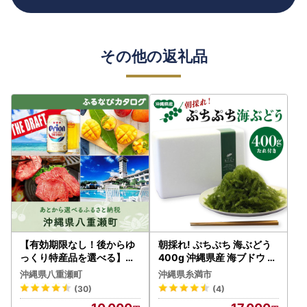
その他の返礼品
【有効期限なし！後からゆ
朝採れ! ぷちぷち 海ぶどう
っくり特産品を選べる】沖
400g 沖縄県産 海ブドウ た
縄県八重瀬町カタログポイ
れ付き 無着色 沖縄 特産品
沖縄県八重瀬町
沖縄県糸満市
ント
沖縄グルメ 海の宝石 海藻
(30)
(4)
海ぶどう丼 サラダ おつまみ