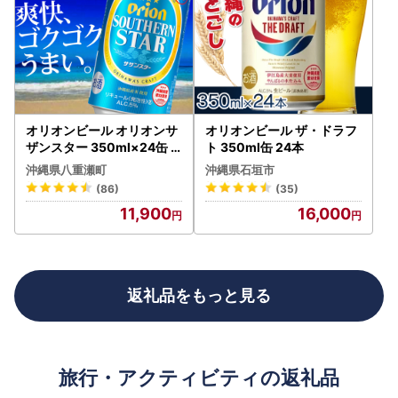
オリオンビール オリオンサ
オリオンビール ザ・ドラフ
ザンスター 350ml×24缶
ト 350ml缶 24本
【価格改定YB】
沖縄県八重瀬町
沖縄県石垣市
(86)
(35)
11,900
16,000
返礼品をもっと見る
旅行・アクティビティの返礼品