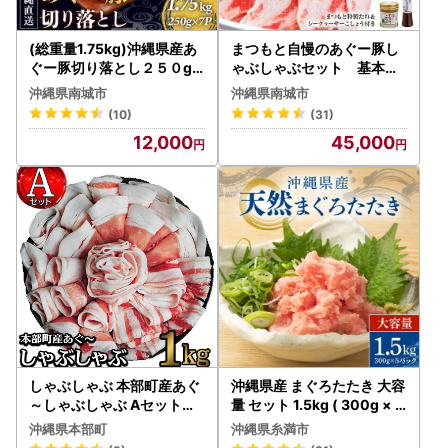
(総重量1.75kg)沖縄県産あ
まつもと自慢のあぐー豚し
ぐー豚切り落とし２５０g×
ゃぶしゃぶセット 基本セ
７パック●
ット（3人前)
沖縄県南城市
沖縄県南城市
(10)
(31)
12,000
45,000
しゃぶしゃぶ 本部町産あぐ
沖縄県産 まぐろたたき 大容
～しゃぶしゃぶ Aセット（1
量 セット 1.5kg ( 300g × 5
kg）
パック ) まぐろ ネギトロ 国
沖縄県本部町
沖縄県糸満市
産マグロ 小分け マグロ た