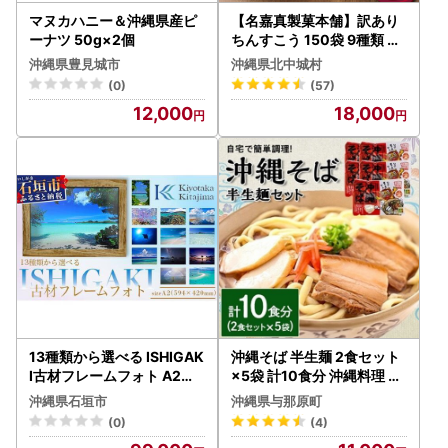
マヌカハニー＆沖縄県産ピ
【名嘉真製菓本舗】訳あり
ーナツ 50g×2個
ちんすこう 150袋 9種類 お
まかせ【1231884】
沖縄県豊見城市
沖縄県北中城村
(0)
(57)
12,000
18,000
13種類から選べる ISHIGAK
沖縄そば 半生麺 2食セット
I古材フレームフォト A2 B
×5袋 計10食分 沖縄料理 を
S-7
自宅で簡単調理!【138382
沖縄県石垣市
沖縄県与那原町
2】
(0)
(4)