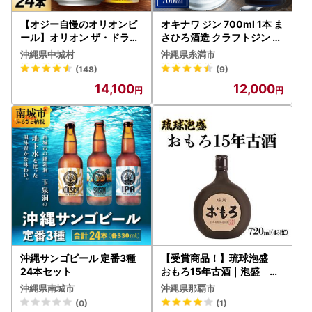
【オジー自慢のオリオンビ
オキナワ ジン 700ml 1本 ま
ール】オリオン ザ・ドラフ
さひろ酒造 クラフトジン 沖
ト 350ml×24本【167433
縄
沖縄県中城村
沖縄県糸満市
0】
(148)
(9)
14,100
12,000
沖縄サンゴビール 定番3種
【受賞商品！】琉球泡盛
24本セット
おもろ15年古酒｜泡盛 古
酒 瑞泉 酒 人気
沖縄県南城市
沖縄県那覇市
(0)
(1)