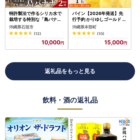
特許製法で作るシリカ水で
パイン【2026年発送】先
栽培する特別な「島バナナ
行予約 かりゆしゴールド 1
」OI-6
玉（約1.5kg～1.9kg） パイ
沖縄県石垣市
沖縄県本部町
ナップル
(12)
(10)
10,000
15,000
返礼品をもっと見る
飲料・酒の返礼品