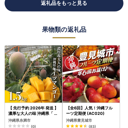
返礼品をもっと見る
果物類の返礼品
【 先行予約 2026年 発送 】
【全6回】人気！沖縄フル
濃厚な大人の味 沖縄県「 キ
ーツ定期便 (AC020)
ーツマンゴー 」1.5kg 沖縄
沖縄県糸満市
沖縄県豊見城市
県産 マンゴー 1.5キロ 緑色
(0)
(83)