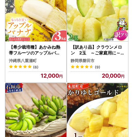
【希少栽培種】あかみね熱
【訳あり品】クラウンメロ
帯フルーツのアップルバナ
ン 2玉 ～ご家庭用に～
ナ約3kg - 国産 希少種 フレ
_マスクメロン 高級 静岡
沖縄県八重瀬町
静岡県磐田市
ッシュ 小ぶり 食べやすい
県産_【配送不可地域：離島
(6)
(9)
おすすめ 沖縄県 八重瀬町
・北海道・沖縄県】【1416
12,000
20,000
443】