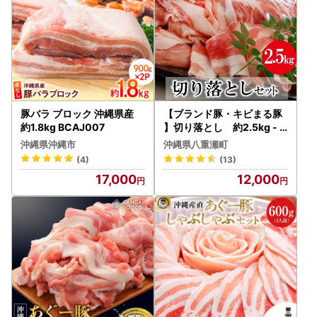
豚バラ ブロック 沖縄県産
【ブランド豚・キビまる豚
約1.8kg BCAJ007
】切り落とし 約2.5kg -
豚肉 小分け 500gずつ 部位
沖縄県沖縄市
沖縄県八重瀬町
混合 色々楽しめる 人気 し
(4)
(13)
ょうが焼き 肉じゃが 豚丼
17,000
12,000
豚キムチ 肉巻き アレンジ
色々 人気 ブランド豚 おす
すめ 沖縄県 八重瀬町【価格
改定】