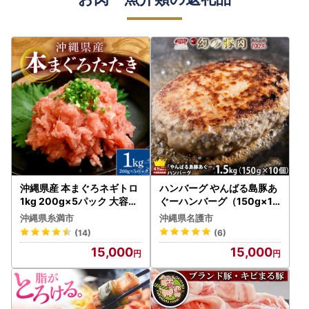
沖縄県産 本まぐろネギトロ
ハンバーグ やんばる島豚あ
1kg 200g×5パック 大容量
ぐーハンバーグ（150g×10
小分け お徳用 海鮮 冷凍 た
個）
沖縄県糸満市
沖縄県名護市
たき 鮪 生食用 沖縄 糸満市
(14)
(6)
三高水産 まぐろたたき セッ
15,000
15,000
ト ネギトロ 国産マグロ マ
グロ ねぎとろ 天然 国産 個
包装 手巻き寿司 ねぎとろ丼
海鮮丼 業務用 まぐろ 101-3