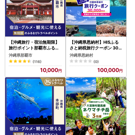
【沖縄旅行・宿泊無期限】
【沖縄県恩納村】HISふる
旅行ポイント那覇市ふるな
さと納税旅行クーポン 30,0
びトラベルポイント
00円分
沖縄県那覇市
沖縄県恩納村
(116)
(0)
10,000
100,000