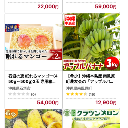
希少 国産 果物 南国 くだも
22,000
59,000
の フルーツ 夏 旬 特産品 沖
縄 お取り寄せ 産地直送 農
家直送 甘い かしみ園 濃厚
糸満市 18-2
石垣の恵 眠れるマンゴー(4
【希少】沖縄本島産 南風原
50g～500g)2玉 専用箱入
町農友会の「アップルバナ
KB-31
ナ」 3kg
沖縄県石垣市
沖縄県南風原町
(0)
(19)
54,000
12,900