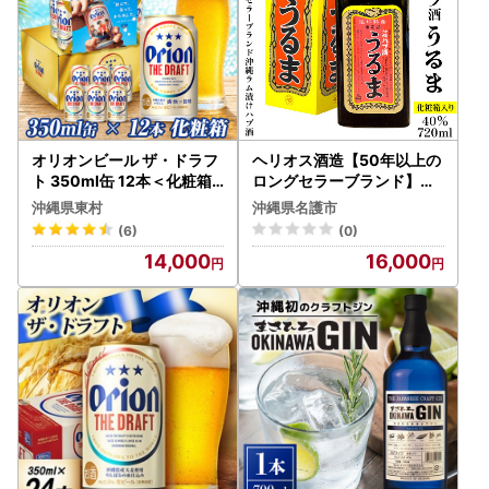
オリオンビール ザ・ドラフ
ヘリオス酒造【50年以上の
ト 350ml缶 12本＜化粧箱
ロングセラーブランド】沖
＞
縄産さとうきび100％・沖
沖縄県東村
沖縄県名護市
縄ラム漬けハブ酒「うるま
(6)
(0)
」40%720ml【化粧箱入り
14,000
16,000
】