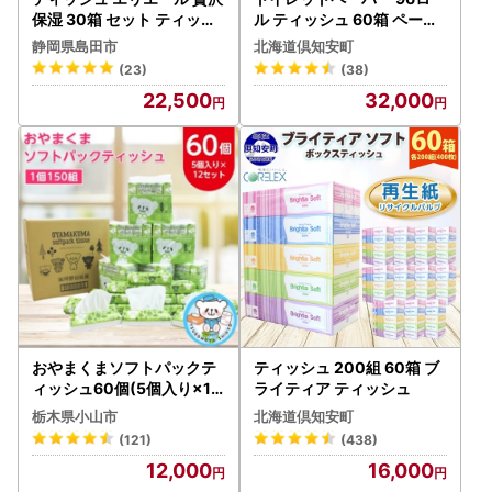
保湿 30箱 セット ティッシ
ル ティッシュ 60箱 ペーパ
ュ
ー
静岡県島田市
北海道倶知安町
(23)
(38)
22,500
32,000
おやまくまソフトパックテ
ティッシュ 200組 60箱 ブ
ィッシュ60個(5個入り×12
ライティア ティッシュ
セット)(1個150組)【配送
栃木県小山市
北海道倶知安町
不可地域：離島・沖縄県】
(121)
(438)
【1301735】
12,000
16,000