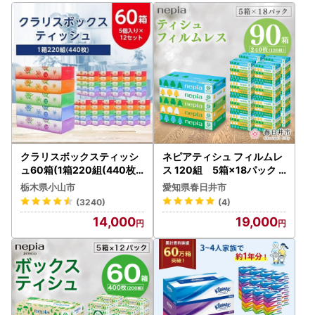
クラリスボックスティッシ
ネピアティシュ フィルムレ
ュ60箱(1箱220組(440枚))
ス 120組 5箱×18パック |
(5個入り×12セット)【配送
ネピア ティッシュ
栃木県小山市
愛知県春日井市
不可地域：離島・沖縄県】
(3240)
(4)
【1256759】
14,000
19,000