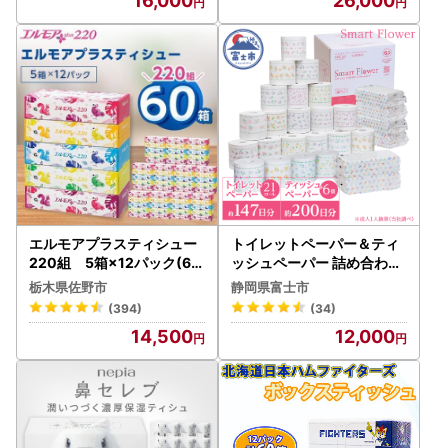
16,000
26,000
】
ッシュ まとめ買い ペーパー
紙 防災 常備品 消耗品 備蓄
日用品 生活必需品 北海道
赤平市
エルモアプラスティシュー
トイレットペーパー＆ティ
220組 5箱×12パック(60
ッシュペーパー 詰め合わせ
箱)【離島・沖縄県不可】_
大容量 プレミアム スマート
栃木県佐野市
静岡県富士市
ティッシュ ティッシュペー
フラワー[sf001-051]
(394)
(34)
パー 日用品 消耗品 まとめ
14,500
12,000
買い 常備品 生活用品 ボッ
クスティッシュ_【配送不可
地域：離島・沖縄県】【13
33461】