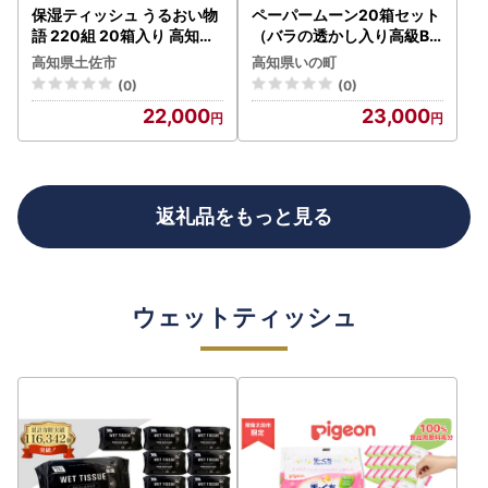
保湿ティッシュ うるおい物
ペーパームーン20箱セット
語 220組 20箱入り 高知県
（バラの透かし入り高級BO
土佐市 【ハヤシ商事株式会
Xティッシュ）
高知県土佐市
高知県いの町
社】 [BQAD012]
(0)
(0)
22,000
23,000
返礼品をもっと見る
ウェットティッシュ