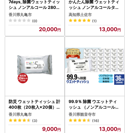
7days, 除菌ウェットティッ
かんたん除菌 ウェットティ
シュ ノンアルコール 2800
ッシュ ノンアルコールタイ
枚 70枚×40個 日用品 日用
プ 20枚入り×3P×10セット
香川県丸亀市
高知県土佐市
品 ウェットティッシュ
(合計30個) 高知県土佐市
(0)
(1)
【テンポイント株式会社】
20,000
13,000
[BQBI005]
防災 ウェットティッシュ 計
99.9％ 除菌 ウエットティ
400枚（20枚入×20個）ウ
ッシュ （ノンアルコール）
ェットティッシュ 防災 日用
80枚入×36個セット（288
香川県丸亀市
香川県観音寺市
品 日用品
0枚）
(3)
(16)
9,000
13,000