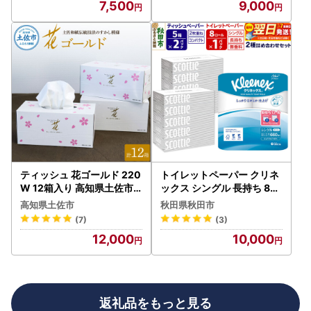
7,500
9,000
ティッシュ 花ゴールド 220
トイレットペーパー クリネ
W 12箱入り 高知県土佐市
ックス シングル 長持ち 8ロ
【ハヤシ商事株式会社】 [B
ール×1P ＆ ティッシュペー
高知県土佐市
秋田県秋田市
QAD006]
パー スコッティ10箱(5箱×
(7)
(3)
2P) 秋田市オリジナル 最短
12,000
10,000
翌日発送
返礼品をもっと見る