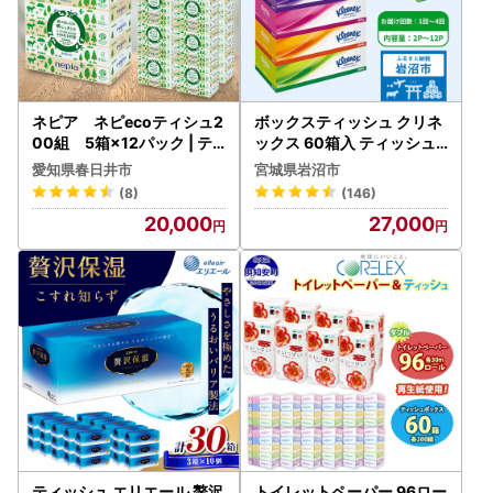
ネピア ネピecoティシュ2
ボックスティッシュ クリネ
00組 5箱×12パック | テ
ックス 60箱入 ティッシュ
ィッシュ ティッシュペーパ
ペーパー
愛知県春日井市
宮城県岩沼市
ー
(8)
(146)
20,000
27,000
ティッシュ エリエール 贅沢
トイレットペーパー 96ロー