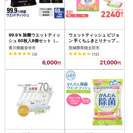
99.9％ 除菌ウエットティッ
ウェットティッシュ ピジョ
シュ 60枚入8個セット（48
ン 手くちふきとりナップ 3
0枚）
2パック 70枚入 おくちふき
香川県観音寺市
茨城県常陸太田市
赤ちゃん
(3)
(12)
6,000
21,000