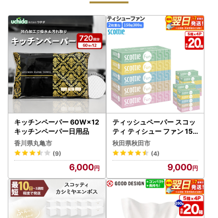
キッチンペーパー 60W×12
ティッシュペーパー スコッ
キッチンペーパー日用品
ティ ティシュー ファン 150
組 5箱×4パック 秋田市オリ
香川県丸亀市
秋田県秋田市
ジナル 最短翌日発送
(9)
(4)
6,000
9,000