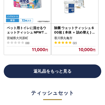
ペット用トイレに流せるウ
除菌 ウェットティッシュ 6
ェットティッシュ NPWT ペ
00枚 ( 本体 ＋ 詰め替え ) 業
ット
務用 ウェットティッシュ 日
宮城県大河原町
香川県丸亀市
用品 日用品
(0)
(2)
11,000
10,000
返礼品をもっと見る
ティッシュセット