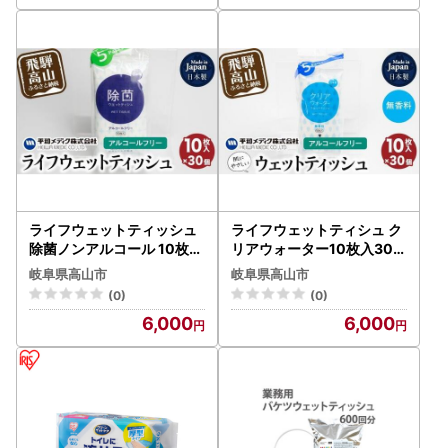
ライフウェットティッシュ
ライフウェットティシュ ク
除菌ノンアルコール 10枚入
リアウォーター10枚入30個
30個セット 平和メディク
セット 平和メディク ティッ
岐阜県高山市
岐阜県高山市
ティッシュ 除菌 持ち運び
シュ 除菌 持ち運び 携帯用
(0)
(0)
携帯用 GX008 日用品
日用品 GX013
6,000
6,000