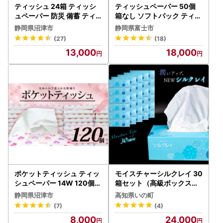
ティッシュ 24箱 ティッシ
ティッシュペーパー 50個
ュペーパー 防災 備蓄 ティ
箱なし ソフトパック ティッ
ッシュ
シュ[sf002-193]
静岡県沼津市
静岡県富士市
(27)
(18)
13,000
18,000
ポケットティッシュ ティッ
モイスチャーシルクレイ 30
シュペーパー 14W 120個入
箱セット（高級ボックステ
ティッシュ ポケットティッ
ィッシュ）
静岡県沼津市
高知県いの町
シュ
(7)
(4)
8,000
24,000