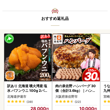
おすすめ返礼品
訳あり 北海道 噴火湾産 塩
肉の泉佐野 ハンバーグ 30
うな
水 バフンウニ 100g 2パッ
個（合計3.6kg）｜ハンバ
九州
ク 計200g 《アフター保証
ーグ 訳あり 黒毛和牛×なに
北海道伊達市
大阪府泉佐野市
宮崎
付き》うに ウニ 雲丹 海鮮
わポーク
(39)
(22)
海の幸 魚介類 ウニ丼 お寿
28,000
10,000
司 濃厚 無添加 産地直送 お