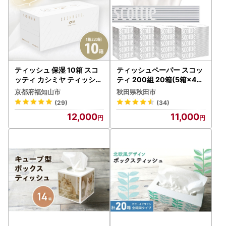
ティッシュ 保湿 10箱 スコ
ティッシュペーパー スコッ
ッティ カシミヤ ティッシュ
ティ 200組 20箱(5箱×4パ
ペーパー
ック) ティッシュ 秋田市オ
京都府福知山市
秋田県秋田市
リジナル 最短翌日発送
(29)
(34)
12,000
11,000