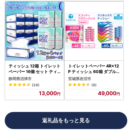
ティッシュ 12箱 トイレット
トイレットペーパー 4R×12
ペーパー 16個 セット ティ
P ティッシュ 60箱 ダブル 3
ッシュ
倍長持ち スコッティ クリネ
静岡県沼津市
宮城県岩沼市
ックス セット トイレット
(29)
(9)
13,000
49,000
返礼品をもっと見る