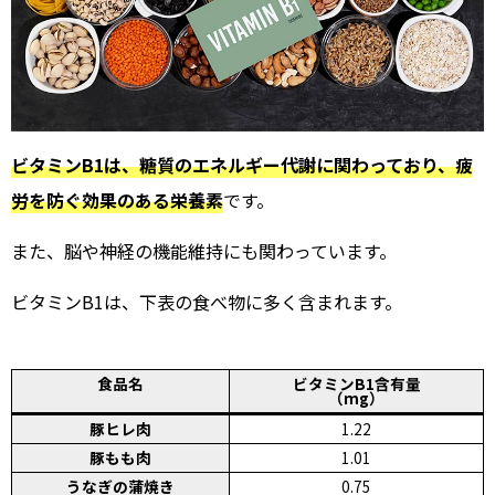
ビタミンB1は、糖質のエネルギー代謝に関わっており、疲
労を防ぐ効果のある栄養素
です。
また、脳や神経の機能維持にも関わっています。
ビタミンB1は、下表の食べ物に多く含まれます。
食品名
ビタミンB1含有量
（mg）
豚ヒレ肉
1.22
豚もも肉
1.01
うなぎの蒲焼き
0.75