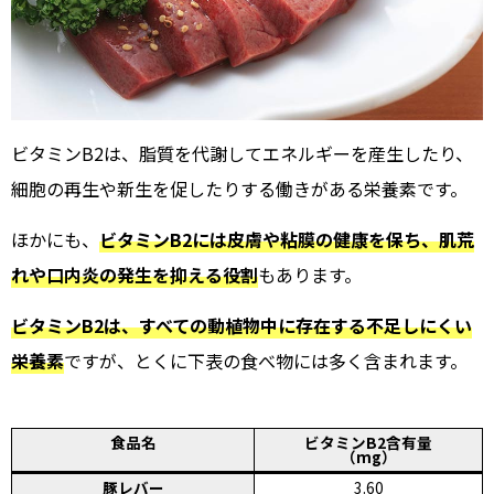
ビタミンB2は、脂質を代謝してエネルギーを産生したり、
細胞の再生や新生を促したりする働きがある栄養素です。
ほかにも、
ビタミンB2には皮膚や粘膜の健康を保ち、肌荒
れや口内炎の発生を抑える役割
もあります。
ビタミンB2は、すべての動植物中に存在する不足しにくい
栄養素
ですが、とくに下表の食べ物には多く含まれます。
食品名
ビタミンB2含有量
（mg）
豚レバー
3.60