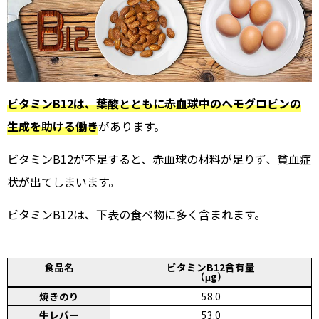
ビタミンB12は、葉酸とともに赤血球中のヘモグロビンの
生成を助ける働き
があります。
ビタミンB12が不足すると、赤血球の材料が足りず、貧血症
状が出てしまいます。
ビタミンB12は、下表の食べ物に多く含まれます。
食品名
ビタミンB12含有量
（μg）
焼きのり
58.0
牛レバー
53.0