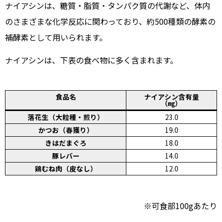
ナイアシンは、糖質・脂質・タンパク質の代謝など、体内
のさまざまな化学反応に関わっており、約500種類の酵素の
補酵素として用いられます。
ナイアシンは、下表の食べ物に多く含まれます。
食品名
ナイアシン含有量
（㎎）
落花生（大粒種・煎り）
23.0
かつお（春獲り）
19.0
きはだまぐろ
18.0
豚レバー
14.0
鶏むね肉（皮なし）
12.0
※可食部100gあたり