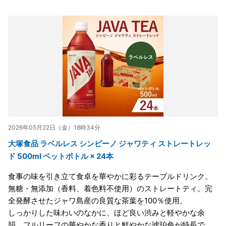
2026年05月22日（金）18時34分
大塚食品 ラベルレス シンビーノ ジャワティ ストレートレッ
ド 500ml ペットボトル × 24本
食事の味を引き立て食卓を華やかに彩るテーブルドリンク。
無糖・無添加（香料、着色料不使用）のストレートティ。完
全発酵させたジャワ島産の良質な茶葉を100％使用。
しっかりした味わいのなかに、ほど良い渋みと軽やかな余
韻、フルリーフの華やかな香りと鮮やかな琥珀色が特長で