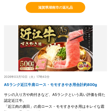
滋賀県湖南市の返礼品
2026年03月10日（火）17時43分
A5ランク近江牛肩ロース・モモすきやき用合計約800g
サシの入り方や肉付きなど、A5ランクという高い評価を得た
認定近江牛。
「近江肉の廣田」の肩ロース・モモすきやき用はキレイな霜