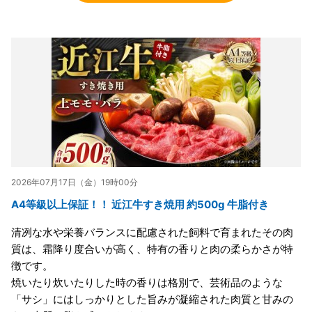
2026年07月17日（金）19時00分
A4等級以上保証！！ 近江牛すき焼用 約500g 牛脂付き
清冽な水や栄養バランスに配慮された飼料で育まれたその肉
質は、霜降り度合いが高く、特有の香りと肉の柔らかさが特
徴です。
焼いたり炊いたりした時の香りは格別で、芸術品のような
「サシ」にはしっかりとした旨みが凝縮された肉質と甘みの