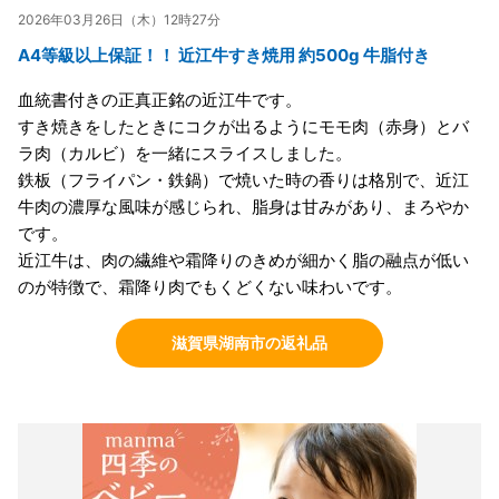
2026年03月26日（木）12時27分
A4等級以上保証！！ 近江牛すき焼用 約500g 牛脂付き
血統書付きの正真正銘の近江牛です。
すき焼きをしたときにコクが出るようにモモ肉（赤身）とバ
ラ肉（カルビ）を一緒にスライスしました。
鉄板（フライパン・鉄鍋）で焼いた時の香りは格別で、近江
牛肉の濃厚な風味が感じられ、脂身は甘みがあり、まろやか
です。
近江牛は、肉の繊維や霜降りのきめが細かく脂の融点が低い
のが特徴で、霜降り肉でもくどくない味わいです。
滋賀県湖南市の返礼品