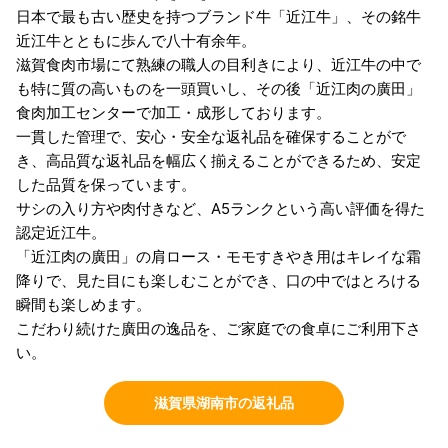
日本で最も古い歴史を持つブランド牛「近江牛」、その銘牛
近江牛とともに歩んで八十有余年。
滋賀食肉市場にて熟練の職人の目利きにより、近江牛の中で
も特に質の高いものを一頭買いし、その後「近江肉の廣田」
食肉加工センターで加工・成形しております。
一貫した管理で、安心・安全な返礼品を確保することがで
き、高品質な返礼品を幅広く揃えることができるため、安定
した品質を保っています。
サシの入り方や肉付きなど、A5ランクという高い評価を得た
認定近江牛。
「近江肉の廣田」の肩ロース・モモすきやき用はキレイな霜
降りで、見た目にも楽しむことができ、口の中ではとろける
瞬間も楽しめます。
こだわり続けた廣田の逸品を、ご家庭での食卓にご利用下さ
い。
滋賀県湖南市の返礼品