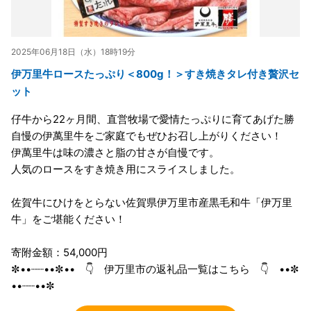
2025年06月18日（水）18時19分
伊万里牛ロースたっぷり＜800g！＞すき焼きタレ付き贅沢セ
ット
仔牛から22ヶ月間、直営牧場で愛情たっぷりに育てあげた勝
自慢の伊萬里牛をご家庭でもぜひお召し上がりください！
伊萬里牛は味の濃さと脂の甘さが自慢です。
人気のロースをすき焼き用にスライスしました。
佐賀牛にひけをとらない佐賀県伊万里市産黒毛和牛「伊万里
牛」をご堪能ください！
寄附金額：54,000円
✼••┈┈••✼•• 👇 伊万里市の返礼品一覧はこちら 👇 ••✼
••┈┈••✼