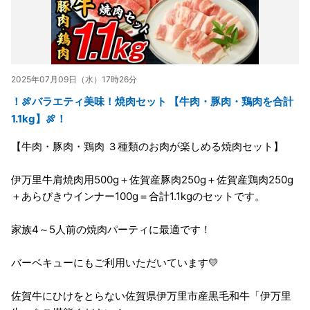
2025年07月09日（水）17時26分
！🍖バラエティ美味！焼肉セット 【牛肉・豚肉・鶏肉を合計
1.1kg】🍖！
【牛肉・豚肉・鶏肉 ３種類のお肉が楽しめる焼肉セット】
伊万里牛肩焼肉用500g＋佐賀産豚肉250g＋佐賀産鶏肉250g
＋あらびきウインナー100g＝合計1.1kgのセットです。
家族4～5人前の焼肉パーティに最適です！
バーベキューにもご利用いただいています💛
佐賀牛にひけをとらない佐賀県伊万里市産黒毛和牛「伊万里