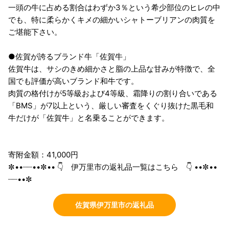
一頭の牛に占める割合はわずか3％という希少部位のヒレの中
でも、特に柔らかくキメの細かいシャトーブリアンの肉質を
ご堪能下さい。
●佐賀が誇るブランド牛「佐賀牛」
佐賀牛は、サシのきめ細かさと脂の上品な甘みが特徴で、全
国でも評価が高いブランド和牛です。
肉質の格付けが5等級および4等級、霜降りの割り合いである
「BMS」が7以上という、厳しい審査をくぐり抜けた黒毛和
牛だけが「佐賀牛」と名乗ることができます。
寄附金額：41,000円
✼••┈┈••✼•• 👇 伊万里市の返礼品一覧はこちら 👇 ••✼••
┈┈••✼
佐賀県伊万里市の返礼品