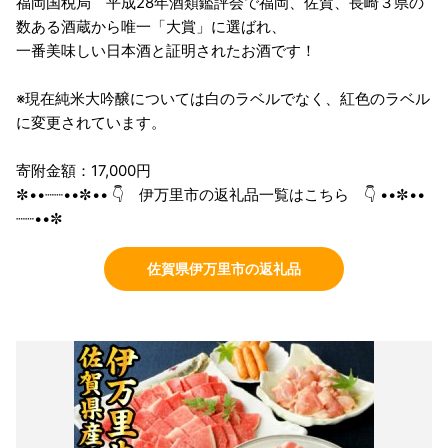
福岡国税局 平成28年酒類鑑評会で福岡、佐賀、長崎３県の
数ある酒蔵から唯一「大賞」に選ばれ、
一番美味しい日本酒と証明されたお酒です！
※現在純米大吟醸については白のラベルでなく、紅色のラベル
に変更されています。
寄附金額：17,000円
✼••┈┈••✼•• 👇 伊万里市の返礼品一覧はこちら 👇 ••✼••
┈┈••✼
佐賀県伊万里市の返礼品