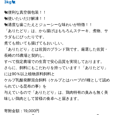
3kg🐔
🐔便利な真空個包装！！
🐔使いたいだけ解凍！！
🐔適度な歯ごたえとジューシーな味わいが特徴！！
「ありたどり」は、から揚げはもちろんステーキ、煮物、サ
ラダもにぴったりです。
煮ても焼いても揚げてもおいしい。
「ありたどり」とは佐賀のブランド鶏です。厳選した佐賀・
長崎の15農場と契約し、
すべて指定農場での生育で安心品質を実現しております。
さらに、飼料にもこだわりを持っています！「ありたどり」
には90％以上植物原料飼料と
ケルプ乳酸発酵混合飼料（ケルプとはハーブの1種として認め
られている昆布の事）を
与えているので「ありたどり」は、鶏肉特有の臭みも無く美
味しい鶏肉として皆様の食卓へと届きます。
寄附金額：19,000円