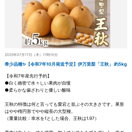
2025年07月17日（木）17時10分
希少品種✨【令和7年10月発送予定】伊万里梨「王秋」 約5kg
【令和7年産先行予約】
●白く緻密で水々しい果肉が自慢
●柔らかな歯ざわりと優しい酸味
王秋の特徴は何と言っても愛宕と並ぶその大きさです。果形
はやや楕円形でやや縦長の大型種。
（重量比較：幸水を1とした場合、王秋は1.97）