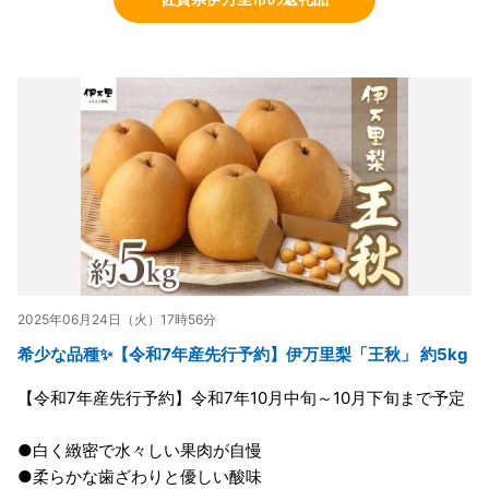
2025年06月24日（火）17時56分
希少な品種✨【令和7年産先行予約】伊万里梨「王秋」 約5kg
【令和7年産先行予約】令和7年10月中旬～10月下旬まで予定
●白く緻密で水々しい果肉が自慢
●柔らかな歯ざわりと優しい酸味