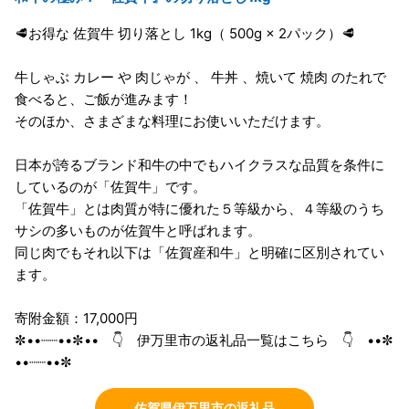
🥩お得な 佐賀牛 切り落とし 1kg（ 500g × 2パック）🥩
牛しゃぶ カレー や 肉じゃが 、 牛丼 、焼いて 焼肉 のたれで
食べると、ご飯が進みます！
そのほか、さまざまな料理にお使いいただけます。
日本が誇るブランド和牛の中でもハイクラスな品質を条件に
しているのが「佐賀牛」です。
「佐賀牛」とは肉質が特に優れた５等級から、４等級のうち
サシの多いものが佐賀牛と呼ばれます。
同じ肉でもそれ以下は「佐賀産和牛」と明確に区別されてい
ます。
寄附金額：17,000円
✼••┈┈••✼•• 👇 伊万里市の返礼品一覧はこちら 👇 ••✼
••┈┈••✼
佐賀県伊万里市の返礼品