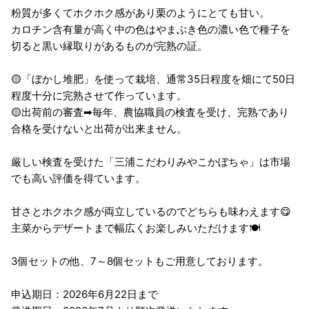
粉質が多くてホクホク感があり栗のようにとても甘い。
カロチン含有量が高く中の色はやまぶき色の濃い色で種子を
切ると黒い縁取りがあるものが完熟の証。
🟡「ぼかし堆肥」を使って栽培、通常35日程度を畑にて50日
程度十分に完熟させて作っています。
🟡出荷前の審査➡毎年、農協職員の検査を受け、完熟であり
合格を受けないと出荷が出来ません。
厳しい検査を受けた「三浦こだわりみやこかぼちゃ」は市場
でも高い評価を得ています。
甘さとホクホク感が両立しているのでどちらも味わえます😋
主菜からデザートまで幅広くお楽しみいただけます🍽️
3個セットの他、7～8個セットもご用意しております。
申込期日：2026年6月22日まで