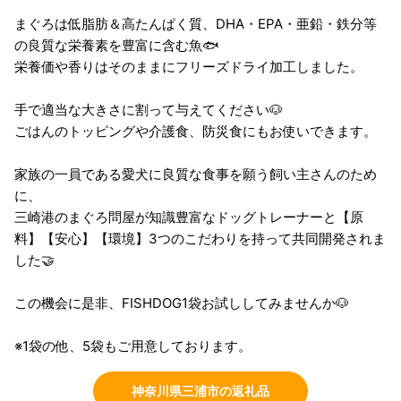
まぐろは低脂肪＆高たんぱく質、DHA・EPA・亜鉛・鉄分等
の良質な栄養素を豊富に含む魚🐟
栄養価や香りはそのままにフリーズドライ加工しました。
手で適当な大きさに割って与えてください🐶
ごはんのトッピングや介護食、防災食にもお使いできます。
家族の一員である愛犬に良質な食事を願う飼い主さんのため
に、
三崎港のまぐろ問屋が知識豊富なドッグトレーナーと【原
料】【安心】【環境】3つのこだわりを持って共同開発されま
した🤝
この機会に是非、FISHDOG1袋お試ししてみませんか🐶
※1袋の他、5袋もご用意しております。
神奈川県三浦市の返礼品