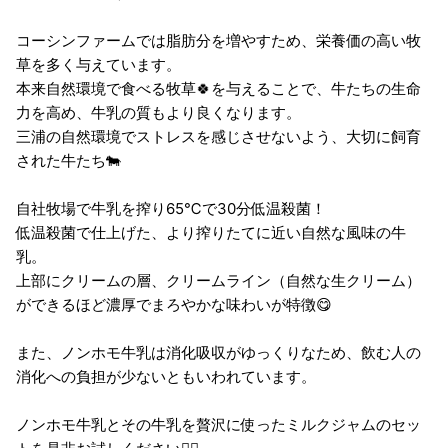
コーシンファームでは脂肪分を増やすため、栄養価の高い牧
草を多く与えています。
本来自然環境で食べる牧草🍀を与えることで、牛たちの生命
力を高め、牛乳の質もより良くなります。
三浦の自然環境でストレスを感じさせないよう、大切に飼育
された牛たち🐄
自社牧場で牛乳を搾り65℃で30分低温殺菌！
低温殺菌で仕上げた、より搾りたてに近い自然な風味の牛
乳。
上部にクリームの層、クリームライン（自然な生クリーム）
ができるほど濃厚でまろやかな味わいが特徴😋
また、ノンホモ牛乳は消化吸収がゆっくりなため、飲む人の
消化への負担が少ないともいわれています。
ノンホモ牛乳とその牛乳を贅沢に使ったミルクジャムのセッ