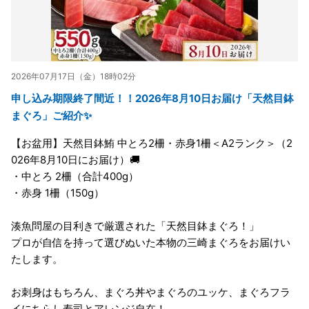
2026年07月17日（金）18時02分
申し込み期限終了間近！！2026年8月10日お届け「天然目鉢
まぐろ」ご紹介✨
【お盆用】天然目鉢鮪 中とろ2柵・赤身1柵＜A2ランク＞（2
026年8月10日にお届け）🚚
・中とろ 2柵（合計400g）
・赤身 1柵（150g）
湊魚問屋の目利きで厳選された「天然目鉢まぐろ！」
プロが自信を持って選びぬいた本物の三崎まぐろをお届けい
たします。
お刺身はもちろん、まぐろ丼やまぐろのユッケ、まぐろフラ
イにちらし寿司とアレンジ自在！