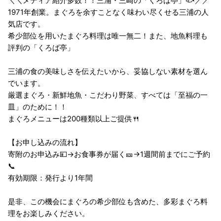
＼＼メディア紹介多数！！三浦・三崎の「くろば亭」🐟／／
1971年創業。まぐろを余すことなく味わい尽くせる三浦の人
気店です。
希少部位を用いたまぐろ料理は唯一無二！また、地魚料理も
評判の「くろば亭」
三浦の食の美味しさを伝えたいから、妥協しない素材を選ん
でいます。
厳選まぐろ・新鮮地魚・こだわり野菜、すべては「至福の一
皿」のために！！
まぐろメニューは200種類以上ご提供🍴
【お申し込みの流れ】
寄附のお申込み💴→お食事券が届く🎫→1週間前までにご予約
📞
有効期限：発行より1年間
是非、この機会にまぐろの希少部位も含めた、多彩まぐろ料
理をお楽しみください。