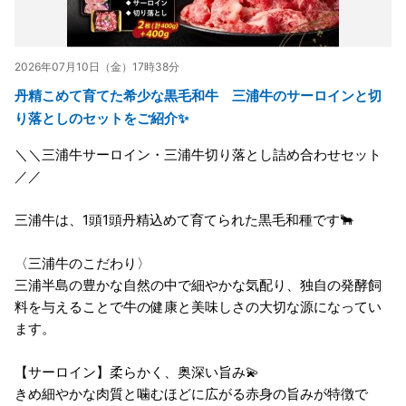
2026年07月10日（金）17時38分
丹精こめて育てた希少な黒毛和牛 三浦牛のサーロインと切
り落としのセットをご紹介✨
＼＼三浦牛サーロイン・三浦牛切り落とし詰め合わせセット
／／
三浦牛は、1頭1頭丹精込めて育てられた黒毛和種です🐂
〈三浦牛のこだわり〉
三浦半島の豊かな自然の中で細やかな気配り、独自の発酵飼
料を与えることで牛の健康と美味しさの大切な源になってい
ます。
【サーロイン】柔らかく、奥深い旨み💫
きめ細やかな肉質と噛むほどに広がる赤身の旨みが特徴で