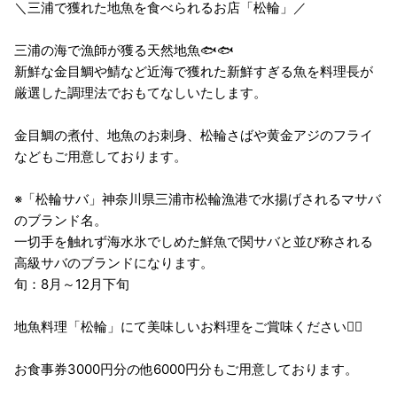
＼三浦で獲れた地魚を食べられるお店「松輪」／
三浦の海で漁師が獲る天然地魚🐟🐟
新鮮な金目鯛や鯖など近海で獲れた新鮮すぎる魚を料理長が
厳選した調理法でおもてなしいたします。
金目鯛の煮付、地魚のお刺身、松輪さばや黄金アジのフライ
などもご用意しております。
※「松輪サバ」神奈川県三浦市松輪漁港で水揚げされるマサバ
のブランド名。
一切手を触れず海水氷でしめた鮮魚で関サバと並び称される
高級サバのブランドになります。
旬：8月～12月下旬
地魚料理「松輪」にて美味しいお料理をご賞味ください💁‍♀️
お食事券3000円分の他6000円分もご用意しております。