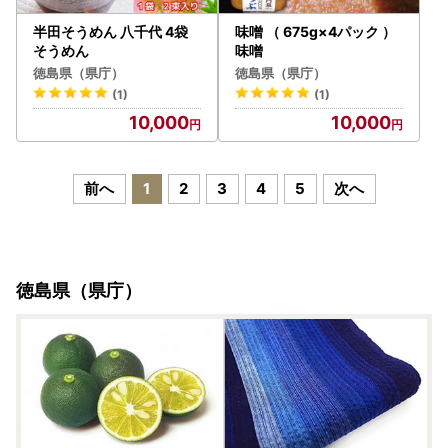
半田そうめん 八千代 4袋
味噌 （ 675g×4パック ）
そうめん
味噌
徳島県（県庁）
徳島県（県庁）
(1)
(1)
10,000
10,000
前へ
1
2
3
4
5
次へ
徳島県（県庁）