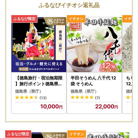
返礼品は、県が中間事業者を通じて寄附者へ送付します。返
ふるなびイチオシ返礼品
礼品調達費および送料等は県が負担します。
⑤ 交付金の交付（市町村へ）
当該市町村に係る寄附額総額から、返礼品調達やサイト手数
料の経費（50％）と県事業充当分（5％）を除いた45％
を、市町村へ交付金として交付します。
県庁HP：https://www.pref.tokushima.lg.jp/furusato-ouen/
docs/7310820/
【徳島旅行・宿泊無期限
半田そうめん 八千代 12
ちりめ
】旅行ポイント徳島県ふ
袋 そうめん
12月
るなびトラベルポイント
徳島県（県庁）
徳島県（県庁）
徳島県
(13)
(7)
10,000
22,000