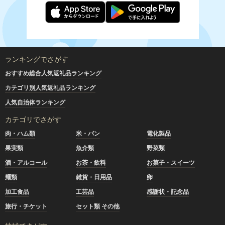
ランキングでさがす
おすすめ総合人気返礼品ランキング
カテゴリ別人気返礼品ランキング
人気自治体ランキング
カテゴリでさがす
肉・ハム類
米・パン
電化製品
果実類
魚介類
野菜類
酒・アルコール
お茶・飲料
お菓子・スイーツ
麺類
雑貨・日用品
卵
加工食品
工芸品
感謝状・記念品
旅行・チケット
セット類 その他