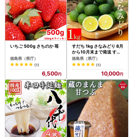
いちご 500g さちのか 苺
すだち 1kg さなみどり 8月
から10月末まで発送 すだ
ち
徳島県（県庁）
徳島県（県庁）
(1)
(1)
6,500
10,000