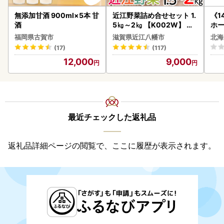
無添加甘酒 900ml×5本 甘
近江野菜詰め合せセット 1.
《1
酒
5㎏～2㎏ 【K002W】 野
ホ
菜 旬 新鮮
( 
福岡県古賀市
滋賀県近江八幡市
北海
クラ
(17)
(117)
贈答
12,000
9,000
御中
い 
ル 
02
最近チェックした返礼品
返礼品詳細ページの閲覧で、ここに履歴が表示されます。