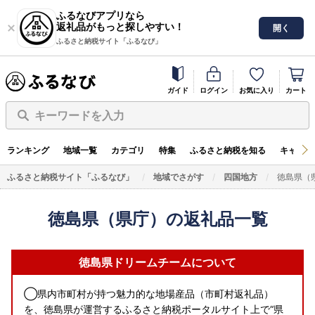
ふるなびアプリなら
返礼品がもっと探しやすい！
開く
ふるさと納税サイト「ふるなび」
ガイド
ログイン
お気に入り
カート
キーワードを入力
ランキング
地域一覧
カテゴリ
特集
ふるさと納税を知る
キャンペ
ふるさと納税サイト「ふるなび」
地域でさがす
四国地方
徳島県（
徳島県（県庁）の返礼品一覧
徳島県ドリームチームについて
◯県内市町村が持つ魅力的な地場産品（市町村返礼品）
を、徳島県が運営するふるさと納税ポータルサイト上で“県