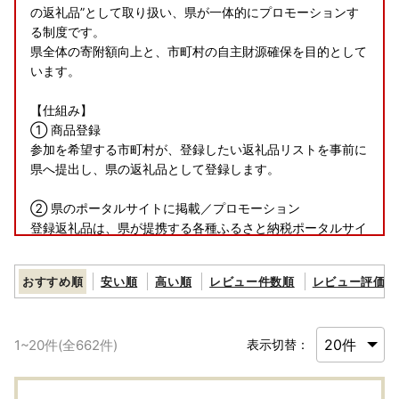
の返礼品”として取り扱い、県が一体的にプロモーションす
る制度です。
県全体の寄附額向上と、市町村の自主財源確保を目的として
います。
【仕組み】
① 商品登録
参加を希望する市町村が、登録したい返礼品リストを事前に
県へ提出し、県の返礼品として登録します。
② 県のポータルサイトに掲載／プロモーション
登録返礼品は、県が提携する各種ふるさと納税ポータルサイ
ト上で、徳島県の返礼品として掲載。掲載に係る手数料等は
県が負担します。
おすすめ順
安い順
高い順
レビュー件数順
レビュー評価順
③ 寄附受入れ
寄附者からの寄附は徳島県が受け入れ、寄附受入れに係る各
1
~
20
件(全
662
件)
表示切替：
種手続きを行います。
④ 返礼品の送付