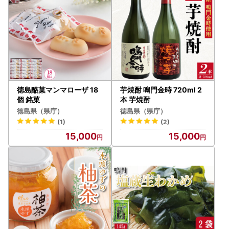
徳島酪菓マンマローザ 18
芋焼酎 鳴門金時 720ml 2
個 銘菓
本 芋焼酎
徳島県（県庁）
徳島県（県庁）
(1)
(2)
15,000
15,000