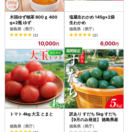
木頭ゆず柚茶 800ｇ 400
塩蔵生わかめ 145g×2袋
g×2瓶 ゆず
生わかめ
徳島県（県庁）
徳島県（県庁）
(2)
(2)
10,000
6,000
トマト 4kg 大玉 とまと
訳あり すだち 5kg すだち
【9月のみ発送】 徳島県産
徳島県（県庁）
徳島県（県庁）