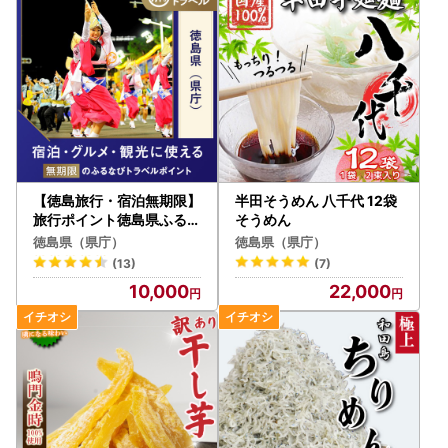
【徳島旅行・宿泊無期限】
半田そうめん 八千代 12袋
旅行ポイント徳島県ふるな
そうめん
びトラベルポイント
徳島県（県庁）
徳島県（県庁）
(13)
(7)
10,000
22,000