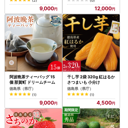
(2)
(0)
9,000
12,000
阿波晩茶ティーバッグ 15
干し芋 2袋 320g 紅はるか
個 那賀町 ドリームチーム
さつまいも 小分け
徳島県（県庁）
徳島県（県庁）
(1)
(1)
9,000
4,500