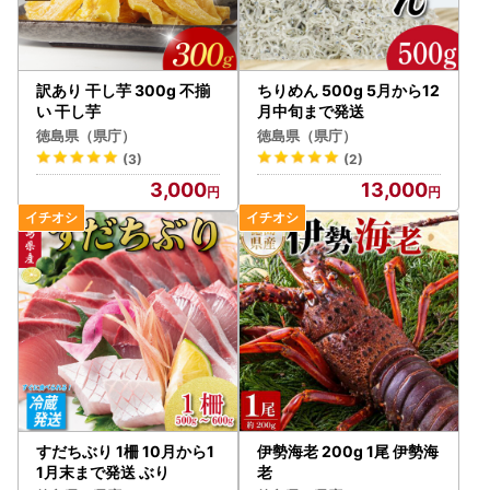
訳あり 干し芋 300g 不揃
ちりめん 500g 5月から12
い 干し芋
月中旬まで発送
徳島県（県庁）
徳島県（県庁）
(3)
(2)
3,000
13,000
すだちぶり 1柵 10月から1
伊勢海老 200g 1尾 伊勢海
1月末まで発送 ぶり
老