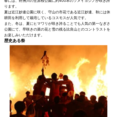
春には、野洲川の笠原桜公園に約400本のソメイヨシノが咲き誇
ります。
夏は近江妙連公園に咲く、守山の市花である近江妙連、秋には休
耕田を利用して栽培しているコスモスが人気です。
また、冬は、夏にヒマワリが咲き誇ることでも人気の第一なぎさ
公園にて、早咲きの菜の花と雪の残る比良山とのコントラストを
お楽しみいただけます。
歴史ある祭