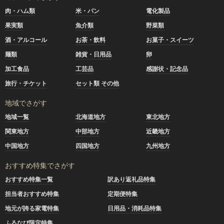
肉・ハム類
米・パン
電化製品
果実類
魚介類
野菜類
酒・アルコール
お茶・飲料
お菓子・スイーツ
麺類
雑貨・日用品
卵
加工食品
工芸品
感謝状・記念品
旅行・チケット
セット類 その他
地域でさがす
地域一覧
北海道地方
東北地方
関東地方
中部地方
近畿地方
中国地方
四国地方
九州地方
おすすめ特集でさがす
おすすめ特集一覧
訳あり返礼品特集
担当者おすすめ特集
定期便特集
地元が誇る家電特集
日用品・消耗品特集
ふるなび限定特集