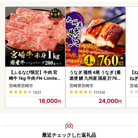
【ふるなび限定】牛肉 宮
うなぎ 蒲焼 4尾 うなぎ [最
【
崎牛 1kg 牛肉 FN-Limited
速便 鰻 九州産 国産 計760
ねぎ
-VO
g以上]
宮崎県宮崎市
宮崎県宮崎市
宮城
(52)
(1134)
18,000
24,000
最近チェックした返礼品