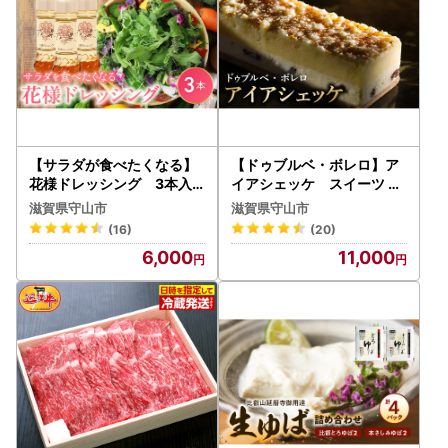
【サラダが食べたくなる】
【ドゥブルベ・ボレロ】ア
花様ドレッシング 3本入
イアシェッケ スイーツ W
り 出汁 カツオ風味 塩味
EST 百名店ベイクドチーズ
滋賀県守山市
滋賀県守山市
酸味が少ない ブレンド 和風
ケーキ アイアシェッケ 冷蔵
(16)
(20)
ドレッシング 新感覚 人気 E
配送 CH-0001
6,000
11,000
VERGREEN AF-0025