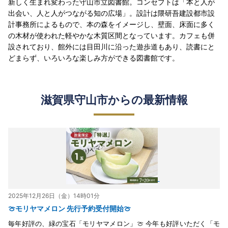
新しく生まれ変わった守山市立図書館。コンセプトは「本と人が
出会い、人と人がつながる知の広場」。設計は隈研吾建設都市設
計事務所によるもので、本の森をイメージし、壁面、床面に多く
の木材が使われた軽やかな木質区間となっています。カフェも併
設されており、館外には目田川に沿った遊歩道もあり、読書にと
どまらず、いろいろな楽しみ方ができる図書館です。
滋賀県守山市からの最新情報
2025年12月26日（金）14時01分
🍈モリヤマメロン 先行予約受付開始🍈
毎年好評の、緑の宝石「モリヤマメロン」🍈 今年も好評いただく「モ