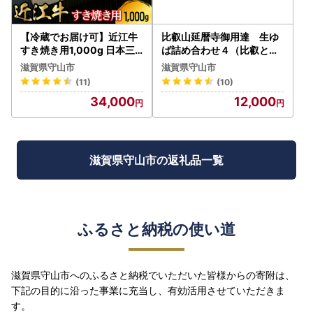
【冷蔵でお届け可】近江牛
比叡山延暦寺御用達 生ゆ
すき焼き用1,000g 日本三
ば詰め合わせ４（比叡とろ
大 国産黒毛和牛 産地直送
ゆば２、本さしみゆば２）
滋賀県守山市
滋賀県守山市
ブランド牛 和牛 AJ-0026_
湯葉 詰め合わせ 2種類 各 2
(11)
(10)
1
パック 比叡山延暦寺 大豆 1
34,000
12,000
00%使用 産地直送 AG-00
09
滋賀県守山市の返礼品一覧
ふるさと納税の使い道
滋賀県守山市へのふるさと納税でいただいた皆様からの寄附は、
下記の目的に沿った事業に充当し、有効活用させていただきま
す。