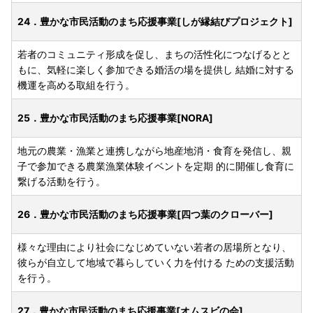
24．豊かな市民活動のまち応援事業[しが縁結びプロジェクト]
若者のコミュニティ形成を促し、まちの活性化につなげるとと
もに、気軽に楽しく参加できる婚活の場を提供し 結婚に対する
機運を高める取組を行う。
25．豊かな市民活動のまち応援事業[NORA]
地元の農業・漁業と連携しながら地産地消・食育を発信し、親
子で参加できる農業漁業体験イベントを定期 的に開催し食育に
繋げる活動を行う。
26．豊かな市民活動のまち応援事業[四つ葉のクローバー]
様々な理由により社会になじめていない若者の居場所となり、
彼らが自立して地域で暮らしていく力を付ける ための支援活動
を行う。
27．豊かな市民活動のまち応援事業[オムスビの会]