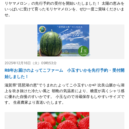
リヤマメロン」の先行予約の受付を開始いたしました！ 太陽の恵みを
いっぱいに受けて育ったモリヤマメロンを、ぜひ一度ご賞味くださいま
せ。
2025年12月16日（火）09時53分
R8年お届けのよってこファーム 小玉すいかを先行予約・受付開
始しました！
滋賀県"琵琶湖の恵"でうまれたよってこ小玉すいか🍉 比良山脈から湖
上を吹き抜けた冷たい風と 朝晩の気温差により、糖度が高くシャリ感
に優れた自慢のすいかです。 小玉なので冷蔵保存もしやすいサイズで
す。 生産農家より直送いたします。