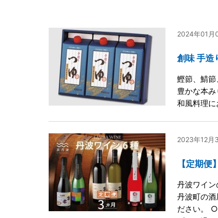
2024年01
創味 手造
鰹節、鯖節
豊かな本み
和風料理に
2023年12月
【定期便】
丹波ワイン
丹波町の酒
ださい。 