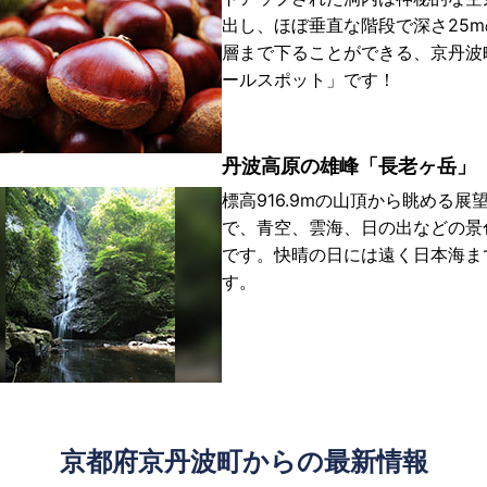
出し、ほぼ垂直な階段で深さ25
層まで下ることができる、京丹波
ールスポット」です！
丹波高原の雄峰「長老ヶ岳」
標高916.9mの山頂から眺める展
で、青空、雲海、日の出などの景
です。快晴の日には遠く日本海ま
す。
京都府京丹波町からの最新情報