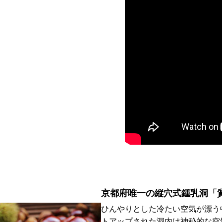
京都府唯一の縦穴式鍾乳洞「
ひんやりとした冷たい空気が漂う
トアップされた洞内は神秘的な空