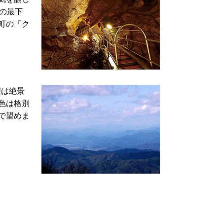
mの最下
町の「ク
望は絶景
色は格別
で望めま