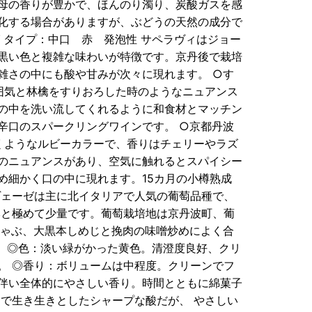
母の香りが豊かで、ほんのり濁り、炭酸ガスを感
化する場合がありますが、ぶどうの天然の成分で
 タイプ：中口 赤 発泡性 サペラヴィはジョー
黒い色と複雑な味わいが特徴です。京丹後で栽培
雑さの中にも酸や甘みが次々に現れます。 ○す
囲気と林檎をすりおろした時のようなニュアンス
の中を洗い流してくれるように和食材とマッチン
辛口のスパークリングワインです。 ○京都丹波
くようなルビーカラーで、香りはチェリーやラズ
のニュアンスがあり、空気に触れるとスパイシー
め細かく口の中に現れます。15カ月の小樽熟成
ヴェーゼは主に北イタリアで人気の葡萄品種で、
本と極めて少量です。葡萄栽培地は京丹波町、葡
しゃぶ、大黒本しめじと挽肉の味噌炒めによく合
】 ◎色：淡い緑がかった黄色。清澄度良好、クリ
。 ◎香り：ボリュームは中程度。クリーンでフ
伴い全体的にやさしい香り。時間とともに綿菓子
で生き生きとしたシャープな酸だが、 やさしい