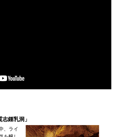
質志鍾乳洞」
中、ライ
気を醸し