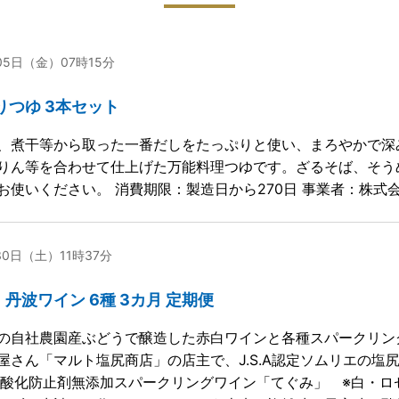
月05日（金）07時15分
りつゆ 3本セット
、煮干等から取った一番だしをたっぷりと使い、まろやかで深
りん等を合わせて仕上げた万能料理つゆです。ざるそば、そう
お使いください。 消費期限：製造日から270日 事業者：株式
30日（土）11時37分
丹波ワイン 6種 3カ月 定期便
の自社農園産ぶどうで醸造した赤白ワインと各種スパークリン
屋さん「マルト塩尻商店」の店主で、J.S.A認定ソムリエの
○酸化防止剤無添加スパークリングワイン「てぐみ」 ※白・ロ