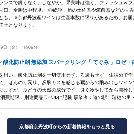
ランスで鋭くなく、しなやか。果実味は強く、フレッシュ＆フ
甘口。余韻は中程度。 ◎総評：筍の土佐煮や筑前煮などの甘
とも。 ※京都丹波産ワインは生産本数に限りがあるため、お
任せとなります。
29日（金）11時09分
 酸化防止剤 無添加 スパークリング「 てぐみ 」ロゼ・
を用い、酸化防止剤を一切使用せず、ろ過もせず、生詰めで作
で、ほんのり濁り、炭酸ガスを感じる蔵からの酌み出しワイン
りますが、ぶどうの天然の成分です。良く冷やしてから開栓し
 消費期限：別途商品ラベルに記載 事業者：道の駅「瑞穂の里
京都府京丹波町からの
新着情報をもっと見る