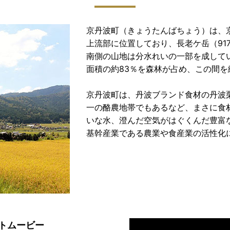
京丹波町（きょうたんばちょう）は、
上流部に位置しており、長老ケ岳（917
南側の山地は分水れいの一部を成して
面積の約83％を森林が占め、この間
京丹波町は、丹波ブランド食材の丹波
一の酪農地帯でもあるなど、まさに食
いな水、澄んだ空気がはぐくんだ豊富
基幹産業である農業や食産業の活性化
トムービー