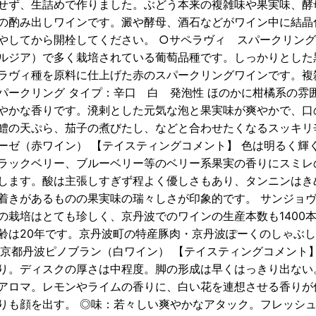
せず、生詰めで作りました。ぶどう本来の複雑味や果実味、酵
の酌み出しワインです。澱や酵母、酒石などがワイン中に結晶
やしてから開栓してください。 ○サペラヴィ スパークリング
ルジア）で多く栽培されている葡萄品種です。しっかりとした
ラヴィ種を原料に仕上げた赤のスパークリングワインです。複
パークリング タイプ：辛口 白 発泡性 ほのかに柑橘系の雰
やかな香りです。溌剌とした元気な泡と果実味が爽やかで、口
鱧の天ぷら、茄子の煮びたし、などと合わせたくなるスッキリ
ーゼ（赤ワイン） 【テイスティングコメント】 色は明るく輝
ラックベリー、ブルーベリー等のベリー系果実の香りにスミレ
します。酸は主張しすぎず程よく優しさもあり、タンニンはき
着きがあるものの果実味の瑞々しさが印象的です。 サンジョ
の栽培はとても珍しく、京丹波でのワインの生産本数も1400
齢は20年です。京丹波町の特産豚肉・京丹波ぽーくのしゃぶ
○京都丹波ピノブラン（白ワイン） 【テイスティングコメント
り。ディスクの厚さは中程度。脚の形成は早くはっきり出ない
アロマ。レモンやライムの香りに、白い花を連想させる香りが
りも顔を出す。 ◎味：若々しい爽やかなアタック。フレッシュ