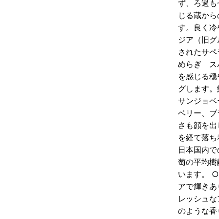
ず、ろ過も
じる蔵から
す。良く冷
ジア（旧グ
されたサペ
めらぎ ス
を感じる穏
グします。
サンジョベ
ベリー、ブ
さも顔を出
を経て落ち
日本国内で
萄の平均樹
います。 
アで輝きあ
レッシュな
のような香