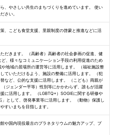
ら、やさしい共生のまちづくりを進めています。 使い
ください。
対策、こども食堂支援、里親制度の啓蒙と推進などに活
ただきます。 （高齢者）高齢者の社会参画の促進、健
など、様々なコミュニケ―ション手段の利用促進のため
成や地域の居場所の運営等に活用します。 （福祉施設整
していただけるよう、施設の整備に活用します。 （犯
替など、公的な支援に活用します。 （こども）両親が
 （ジェンダー平等）性別等にかかわらず、誰もが活躍
活用します。 （LGBTQ+）SOGIEに関する研修や
明石」として、啓発事業等に活用します。 （動物）保護し
みやすいまちを目指します。
学館や国内現役最古のプラネタリウムの魅力アップ、プ