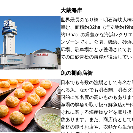
大蔵海岸
世界最長の吊り橋・明石海峡大橋
望む、面積約32ha（埋立地約19h
約13ha）の緑豊かな海浜レクリ
ンゾーンです。公園、磯浜、砂浜
広場、駐車場などが整備されてお
ての白砂青松の海岸が復活してい
魚の棚商店街
日本でも有数の漁場として有名な
れる魚。なかでも明石鯛、明石ダ
国的に知名度の高いものもありま
漁場の鮮魚を取り扱う鮮魚店が軒
それに関する海産物などを取り扱
数あります。また、商店街として
食材の揃うお店や、衣類から生活