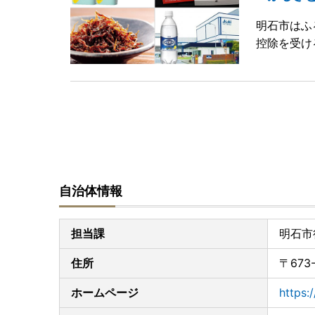
明石市はふ
控除を受け
自治体情報
担当課
明石市
住所
〒673
ホームページ
https: