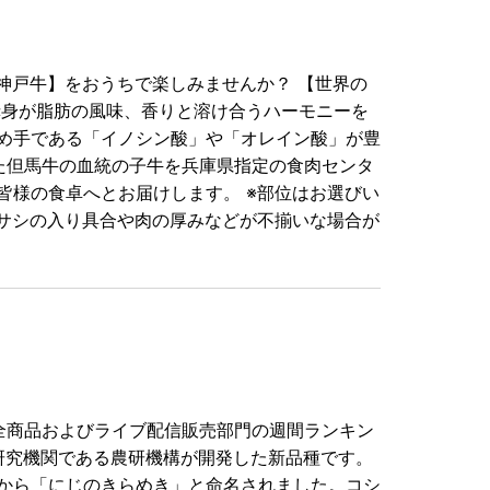
【神戸牛】をおうちで楽しみませんか？ 【世界の
赤身が脂肪の風味、香りと溶け合うハーモニーを
め手である「イノシン酸」や「オレイン酸」が豊
た但馬牛の血統の子牛を兵庫県指定の食肉センタ
皆様の食卓へとお届けします。 ※部位はお選びい
、サシの入り具合や肉の厚みなどが不揃いな場合が
op内の全商品およびライブ配信販売部門の週間ランキン
国の研究機関である農研機構が開発した新品種です。
から「にじのきらめき」と命名されました。コシ