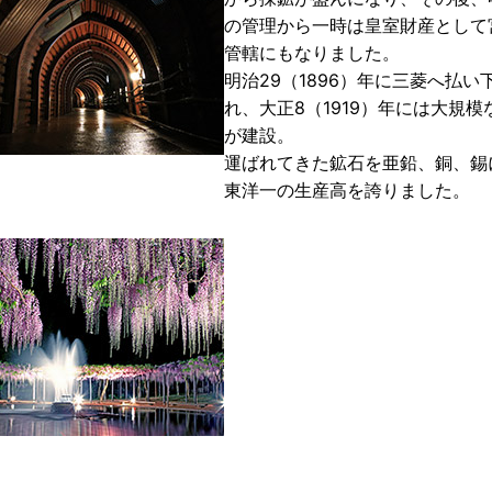
の管理から一時は皇室財産として
管轄にもなりました。
明治29（1896）年に三菱へ払い
れ、大正8（1919）年には大規模
が建設。
運ばれてきた鉱石を亜鉛、銅、錫
東洋一の生産高を誇りました。