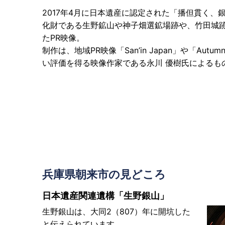
2017年4月に日本遺産に認定された「播但貫く、
化財である生野鉱山や神子畑選鉱場跡や、竹田城
たPR映像。
制作は、地域PR映像「San’in Japan」や「Autumn 
い評価を得る映像作家である永川 優樹氏によるも
兵庫県朝来市の見どころ
日本遺産関連遺構「生野銀山」
生野銀山は、大同2（807）年に開坑した
と伝えられています。