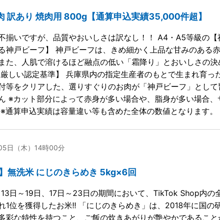
肉 訳あり 焼肉用 800g【通算申込実績35,000件超】
不揃いですが、品質やおいしさは訳なし！！ A4・A5等級の
る神戸ビーフ】 神戸ビーフは、きめ細かく上品な甘みのある
また、人肌で溶けるほど融点の低い「霜降り」とおいしさの決
【厳しい認定基準】 兵庫県内の指定生産者のもとで生まれ育っ
付等をクリアした、選りすぐりのお肉が「神戸ビーフ」として
ん ※カット部分によって赤身が多い場合や、脂身が多い場合
 ※通算申込実績は容量違い等も含めた全体の数値となります。
月05日（木）14時00分
】無洗米 にじのきらめき 5kg×6回
1月13日～19日、17日～23日の期間において、TikTok Sh
れ1位を獲得したお米!! 「にじのきらめき」は、2018年に
多彩な特性を持つこと、ご飯の炊きあがりが艶やかであること