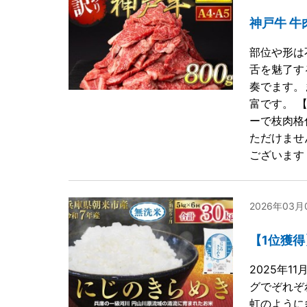
神戸牛 牛
部位や形は
舌を魅了す
奏でます。
富です。 
ーで枝肉格
ただけませ
ございます
2026年03
【1位獲得
2025年1
グでぞれぞ
虹のように