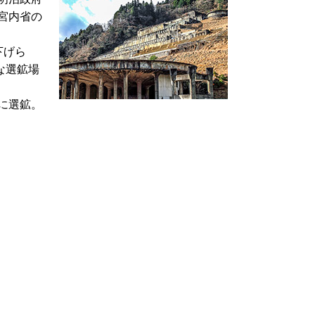
宮内省の
下げら
な選鉱場
に選鉱。