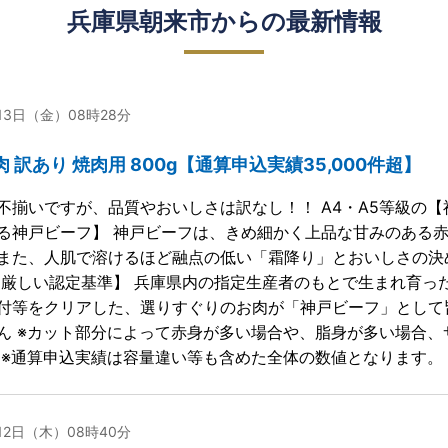
兵庫県朝来市からの最新情報
月13日（金）08時28分
肉 訳あり 焼肉用 800g【通算申込実績35,000件超】
不揃いですが、品質やおいしさは訳なし！！ A4・A5等級の
る神戸ビーフ】 神戸ビーフは、きめ細かく上品な甘みのある
また、人肌で溶けるほど融点の低い「霜降り」とおいしさの決
【厳しい認定基準】 兵庫県内の指定生産者のもとで生まれ育っ
付等をクリアした、選りすぐりのお肉が「神戸ビーフ」として
ん ※カット部分によって赤身が多い場合や、脂身が多い場合
 ※通算申込実績は容量違い等も含めた全体の数値となります。
月12日（木）08時40分