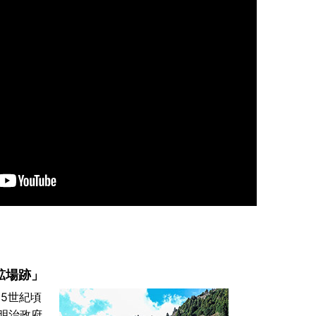
鉱場跡」
15世紀頃
明治政府