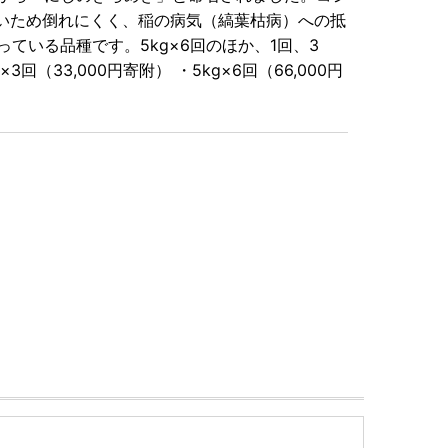
短いため倒れにくく、稲の病気（縞葉枯病）への抵
いる品種です。5kg×6回のほか、1回、3
3回（33,000円寄附） ・5kg×6回（66,000円