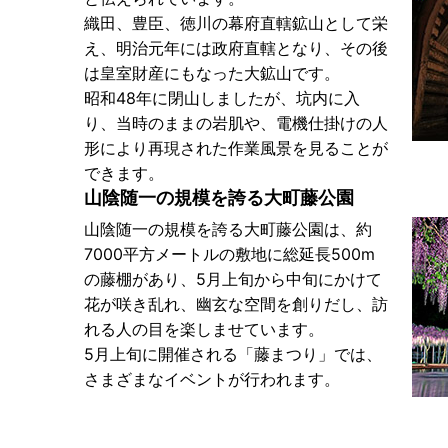
織田、豊臣、徳川の幕府直轄鉱山として栄
え、明治元年には政府直轄となり、その後
は皇室財産にもなった大鉱山です。
昭和48年に閉山しましたが、坑内に入
り、当時のままの岩肌や、電機仕掛けの人
形により再現された作業風景を見ることが
できます。
山陰随一の規模を誇る大町藤公園
山陰随一の規模を誇る大町藤公園は、約
7000平方メートルの敷地に総延長500m
の藤棚があり、5月上旬から中旬にかけて
花が咲き乱れ、幽玄な空間を創りだし、訪
れる人の目を楽しませています。
5月上旬に開催される「藤まつり」では、
さまざまなイベントが行われます。