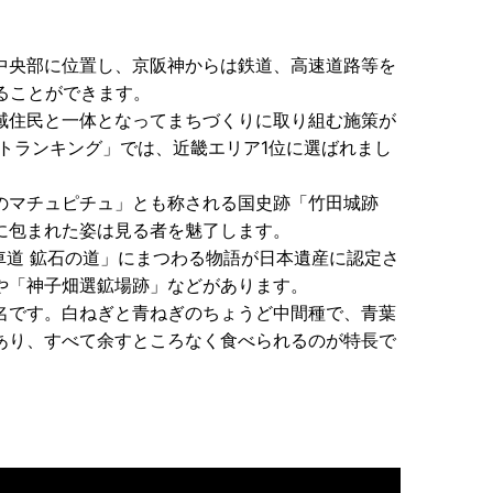
中央部に位置し、京阪神からは鉄道、高速道路等を
ることができます。
域住民と一体となってまちづくりに取り組む施策が
ストランキング」では、近畿エリア1位に選ばれまし
のマチュピチュ」とも称される国史跡「竹田城跡
に包まれた姿は見る者を魅了します。
車道 鉱石の道」にまつわる物語が日本遺産に認定さ
や「神子畑選鉱場跡」などがあります。
名です。白ねぎと青ねぎのちょうど中間種で、青葉
あり、すべて余すところなく食べられるのが特長で