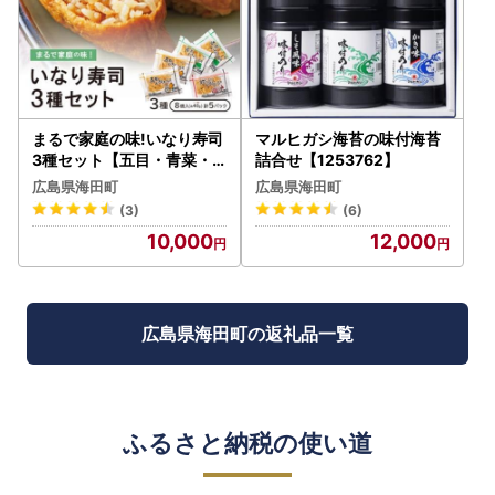
まるで家庭の味!いなり寿司
マルヒガシ海苔の味付海苔
3種セット【五目・青菜・
詰合せ【1253762】
炊き込み】×5P【配送不可
広島県海田町
広島県海田町
地域：離島】【1249007】
(3)
(6)
10,000
12,000
広島県海田町の返礼品一覧
ふるさと納税の使い道