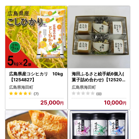
広島県産コシヒカリ 10kg
海田ふるさと絵手紙6個入(
【1254827】
菓子詰め合わせ)【125207
0】
広島県海田町
広島県海田町
(7)
(0)
25,000
10,000