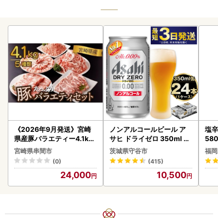
《2026年9月発送》宮崎
ノンアルコールビール ア
塩辛
県産豚バラエティー4.1kg
サヒ ドライゼロ 350ml 24
58
セット_K033-057-2609
本 ノンアル ビール asashi
宮崎県串間市
茨城県守谷市
福岡
守谷市
(0)
(415)
24,000
10,500