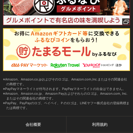
Amazon、Amazon.co.jpおよびそのロゴは、Amazon.com,Inc.またはその関連会社
の商標です。
PayPayマネーライトが付与されます。PayPayマネーライトの出金はできません。
Amazon、Amazon.co.jp、Amazon Payおよびそれらのロゴは、Amazon.com, Inc.
またはその関連会社の商標です。
PayPay、PayPayのロゴ、ペイペイ、Ｐのロゴは、LINEヤフー株式会社の登録商標ま
たは商標です。
会社概要
利用規約