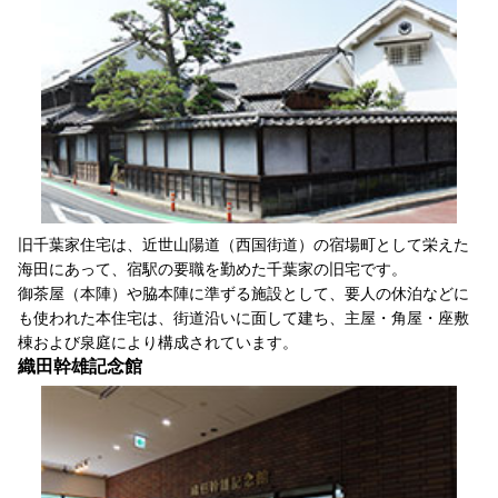
旧千葉家住宅は、近世山陽道（西国街道）の宿場町として栄えた
海田にあって、宿駅の要職を勤めた千葉家の旧宅です。
御茶屋（本陣）や脇本陣に準ずる施設として、要人の休泊などに
も使われた本住宅は、街道沿いに面して建ち、主屋・角屋・座敷
棟および泉庭により構成されています。
織田幹雄記念館