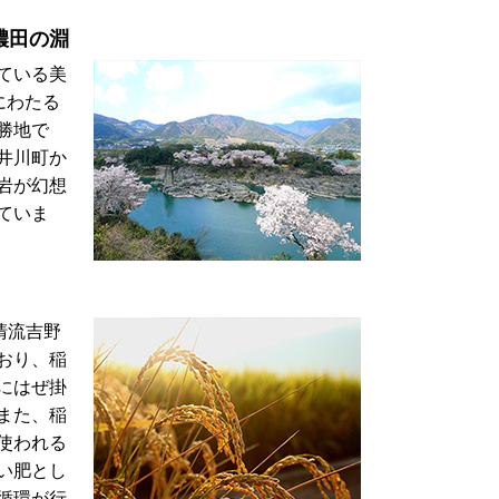
濃田の淵
ている美
にわたる
勝地で
井川町か
岩が幻想
ていま
清流吉野
おり、稲
にはぜ掛
また、稲
使われる
い肥とし
循環が行