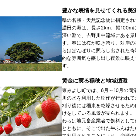
豊かな表情を見せてくれる美
県の名勝・天然記念物に指定され
濃田の淵は、長さ2km、幅100m
深い淵で、吉野川中流域にある景
す。春には桜が咲き誇り、対岸の
らはぼんぼりに照らし出された奇
的な雰囲気を醸し出し夜景に映え
す。
黄金に実る稲穂と地域循環
東みよし町では、6月～10月の間
川の水を利用した稲作が行われて
刈り後には稲束を乾燥させるため
けをしている風景が見られます。
わらは地元畜産業者で飼料として
とともに、そこで出た牛ふんはた
て利用されることにより、資源の