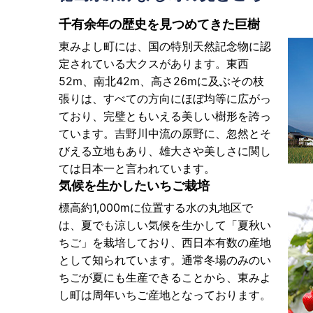
千有余年の歴史を見つめてきた巨樹
東みよし町には、国の特別天然記念物に認
定されている大クスがあります。東西
52m、南北42m、高さ26mに及ぶその枝
張りは、すべての方向にほぼ均等に広がっ
ており、完璧ともいえる美しい樹形を誇っ
ています。吉野川中流の原野に、忽然とそ
びえる立地もあり、雄大さや美しさに関し
ては日本一と言われています。
気候を生かしたいちご栽培
標高約1,000mに位置する水の丸地区で
は、夏でも涼しい気候を生かして「夏秋い
ちご」を栽培しており、西日本有数の産地
として知られています。通常冬場のみのい
ちごが夏にも生産できることから、東みよ
し町は周年いちご産地となっております。