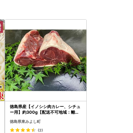
徳島県産【イノシシ肉カレー、シチュ
ー用】約300g【配送不可地域：離島
】【1095481】
徳島県東みよし町
(2)