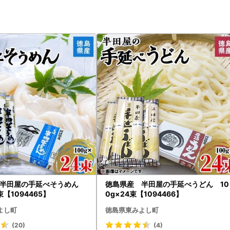
 半田屋の手延べそうめん
徳島県産 半田屋の手延べうどん 10
束【1094465】
0g×24束【1094466】
よし町
徳島県東みよし町
(20)
(4)