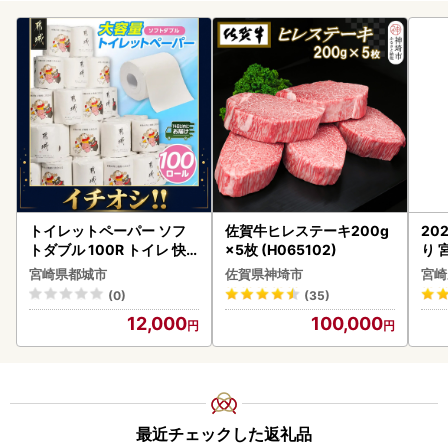
トイレットペーパー ソフ
佐賀牛ヒレステーキ200g
20
トダブル 100R トイレ 快
×5枚 (H065102)
り 
速〔12-I5-TP100-R〕
C32
宮崎県都城市
佐賀県神埼市
宮崎
(0)
(35)
12,000
100,000
最近チェックした返礼品