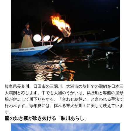
岐阜県長良川、日田市の三隅川、大洲市の肱川での鵜飼を日本三
大鵜飼と称します。中でも大洲のうかいは、鵜匠船と客船の屋形
船が併走して川下りをする、「合わせ鵜飼い」と言われる手法で
行われます。毎年夏には、揺れる篝火が川面に美しく映えていま
す。
龍の如き霧が吹き抜ける「肱川あらし」