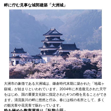
畔に佇む見事な城郭建築「大洲城」
大洲市の象徴である大洲城は、鎌倉時代末期に築かれた「地蔵ヶ
嶽城」が始まりといわれています。2004年に木造復元された天守
をはじめ、国の重要文化財に指定された4つの櫓を見ることができ
ます。清流肱川の畔に悠然と佇み、春には桜の名所として、多く
の観光客や花見客で賑わっています。
粋を極めた数寄屋造り「臥龍山荘」