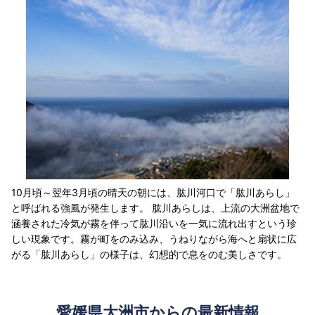
10月頃～翌年3月頃の晴天の朝には、肱川河口で「肱川あらし」
と呼ばれる強風が発生します。 肱川あらしは、上流の大洲盆地で
涵養された冷気が霧を伴って肱川沿いを一気に流れ出すという珍
しい現象です。霧が町をのみ込み、うねりながら海へと扇状に広
がる「肱川あらし」の様子は、幻想的で息をのむ美しさです。
愛媛県大洲市からの最新情報