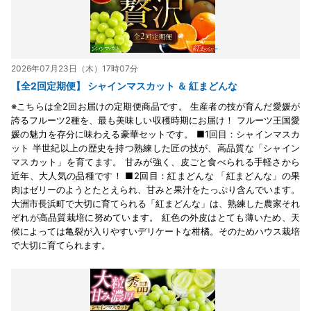
2026年07月23日（木）17時07分
【全2回定期便】 シャインマスカット ＆ 紅まどんな
※こちらは全2回お届けの定期便商品です。 生産者の技が育んだ愛媛が
誇るフルーツ2種を、最も美味しい収穫時期にお届け！ フルーツ王国愛
媛の魅力を存分に味わえる豪華セットです。 ■1回目：シャインマスカ
ット 半世紀以上の歴史を持つ熟練した匠の技が、高品質な「シャイン
マスカット」を育てます。 甘みが強く、皮ごと食べられる手軽さから
近年、大人気の品種です！ ■2回目：紅まどんな 「紅まどんな」の果
肉はゼリーのようとたとえられ、甘みと果汁をたっぷり含んでいます。
大洲市長浜町で大切に育てられる「紅まどんな」は、熟練した農家それ
ぞれが高品質栽培に努めています。 紅色の外皮はとても薄いため、天
候によっては亀裂が入りやすいデリケートな柑橘。そのためハウス栽培
で大切に育てられます。