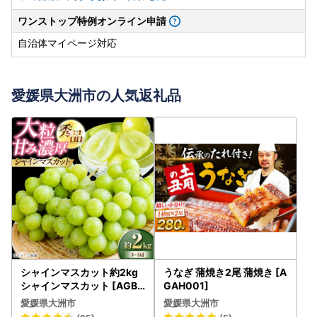
ワンストップ特例オンライン申請
自治体マイページ対応
愛媛県大洲市の人気返礼品
シャインマスカット約2kg
うなぎ 蒲焼き2尾 蒲焼き [A
シャインマスカット [AGBN
GAH001]
006]
愛媛県大洲市
愛媛県大洲市