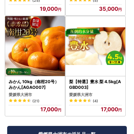
(25)
(5)
19,000
35,000
みかん 10kg（南柑20号）
梨【特選】豊水 梨 4.5kg[A
みかん[AGAO007]
GBD003]
愛媛県大洲市
愛媛県大洲市
(21)
(4)
17,000
17,000