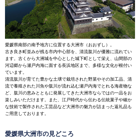
愛媛県南部の南予地方に位置する大洲市（おおずし）。
古き良き町並みが残る市内中心部を、清流肱川が優雅に流れてい
ます。古くから大洲城を中心とした城下町として栄え、山間部の
河辺郷から瀬戸内海に面する長浜地区まで、多様な文化が根付い
ています。
清流肱川が育てた豊かな土壌で栽培された野菜やその加工品、清
流で養殖された川魚や肱川が流れ込む瀬戸内海でとれる海産物な
ど、肱川の恵みとともに発展してきた大洲市ならではの一品をお
楽しみいただけます。また、江戸時代から伝わる伝統菓子や確か
な技術で製作された工芸品など大洲市の魅力が詰まった返礼品も
ご用意しております。
愛媛県大洲市の見どころ