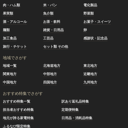
肉・ハム類
米・パン
電化製品
果実類
魚介類
野菜類
酒・アルコール
お茶・飲料
お菓子・スイーツ
麺類
雑貨・日用品
卵
加工食品
工芸品
感謝状・記念品
旅行・チケット
セット類 その他
地域でさがす
地域一覧
北海道地方
東北地方
関東地方
中部地方
近畿地方
中国地方
四国地方
九州地方
おすすめ特集でさがす
おすすめ特集一覧
訳あり返礼品特集
担当者おすすめ特集
定期便特集
地元が誇る家電特集
日用品・消耗品特集
ふるなび限定特集