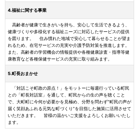
4.福祉に関する事業
高齢者が健康で生きがいを持ち、安心して生活できるよう、
健康づくりや多様化する福祉ニーズに対応したサービスの提供
を図ります。 住み慣れた地域で安心して暮らせることが望ま
れるため、在宅サービスの充実や介護予防対策を推進します。
また、高齢者の学習機会の情報提供や各種健康診査・指導等健
康教育など各種保健サービスの充実に取り組みます。
5.町長おまかせ
「対話こそ町政の原点！」をモットーに毎週行っている町民
との「町長対話室」を通して、町民からの生の声を聴くこと
で、大町町に今何が必要かを見極め、分野を問わず"町民の声が
届く笑顔あふれる元気な町づくり"を目指した施策に活用させて
いただきます。 皆様の温かいご支援をよろしくお願いいたし
ます。