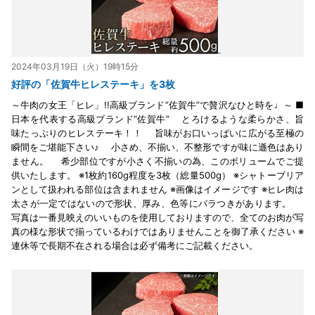
2024年03月19日（火）19時15分
好評の「佐賀牛ヒレステーキ」を3枚
～牛肉の女王「ヒレ」!!高級ブランド”佐賀牛”で贅沢なひと時を♩～ ■
日本を代表する高級ブランド”佐賀牛” とろけるような柔らかさ、旨
味たっぷりのヒレステーキ！！ 旨味がお口いっぱいに広がる至極の
瞬間をご堪能下さい♪ 小さめ、不揃い、不整形ですが味に遜色はあり
ません。 希少部位ですが小さく不揃いの為、このボリュームでご提
供いたします。 ※1枚約160g程度を3枚（総量500g） ※シャトーブリア
ンとして扱われる部位は含まれません ※画像はイメージです ※ヒレ肉は
太さが一定ではないので形状、厚み、色等にバラつきがあります。
写真は一番見映えのいいものを使用しておりますので、全てのお肉が写
真の様な形状で揃っているわけではありませんことを御了承ください ※
連休等で長期不在される場合は必ず備考にご記載ください。