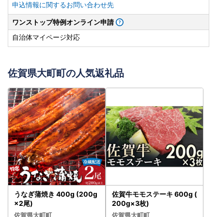
申込情報に関するお問い合わせ先
ワンストップ特例オンライン申請
自治体マイページ対応
佐賀県大町町の人気返礼品
うなぎ蒲焼き 400g (200g
佐賀牛モモステーキ 600g (
×2尾)
200g×3枚)
佐賀県大町町
佐賀県大町町