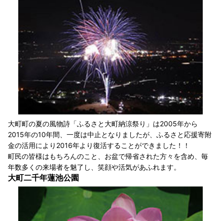
大町町の夏の風物詩「ふるさと大町納涼祭り」は2005年から
2015年の10年間、一度は中止となりましたが、ふるさと応援寄附
金の活用により2016年より復活することができました！！
町民の皆様はもちろんのこと、お盆で帰省された方々を含め、毎
年数多くの来場者を魅了し、笑顔や活気があふれます。
大町二千年蓮池公園