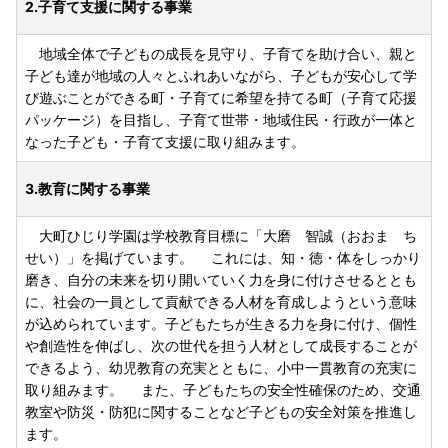
2.子育て支援に関する事業
地域全体で子どもの成長を見守り、子育てを助け合い、親と
子ども達が地域の人々とふれあいながら、子どもが安心して学
び遊ぶことができる町・子育てに希望を持てる町（子育て応援
パッケージ）を目指し、子育て世帯・地域住民・行政が一体と
なった子ども・子育て支援に取り組みます。
3.教育に関する事業
大町ひじり学園は学校教育目標に「大磨 智誠（おおま ち
せい）」を掲げています。 これには、知・徳・体をしっかり
磨き、自分の未来を切り開いていく力を身に付けさせるととも
に、社会の一員として貢献できる人材を育成しようという意味
が込められています。子どもたちが生きる力を身に付け、個性
や創造性を伸ばし、次の世代を担う人材として成長することが
できるよう、幼児教育の充実とともに、小中一貫教育の充実に
取り組みます。 また、子どもたちの安全性確保のため、交通
教室や防災・防犯に関することなど子どもの安全対策を推進し
ます。