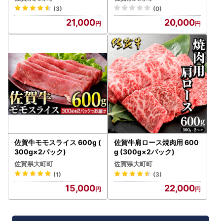
(3)
(0)
21,000
20,000
佐賀牛モモスライス 600g (
佐賀牛肩ロース焼肉用 600
300g×2パック)
g (300g×2パック)
佐賀県大町町
佐賀県大町町
(1)
(3)
15,000
22,000