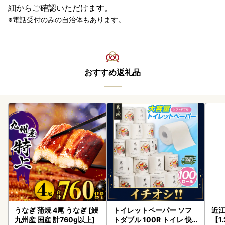
細からご確認いただけます。
電話受付のみの自治体もあります。
おすすめ返礼品
うなぎ 蒲焼 4尾 うなぎ [鰻
トイレットペーパー ソフ
近
九州産 国産 計760g以上]
トダブル 100R トイレ 快
【1