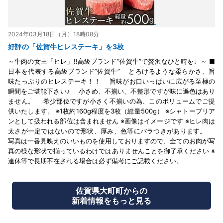
2024年03月18日（月）18時08分
好評の「佐賀牛ヒレステーキ」を3枚
～牛肉の女王「ヒレ」!!高級ブランド”佐賀牛”で贅沢なひと時を♩～ ■
日本を代表する高級ブランド”佐賀牛” とろけるような柔らかさ、旨
味たっぷりのヒレステーキ！！ 旨味がお口いっぱいに広がる至極の
瞬間をご堪能下さい♪ 小さめ、不揃い、不整形ですが味に遜色はあり
ません。 希少部位ですが小さく不揃いの為、このボリュームでご提
供いたします。 ※1枚約160g程度を3枚（総量500g） ※シャトーブリア
ンとして扱われる部位は含まれません ※画像はイメージです ※ヒレ肉は
太さが一定ではないので形状、厚み、色等にバラつきがあります。
写真は一番見映えのいいものを使用しておりますので、全てのお肉が写
真の様な形状で揃っているわけではありませんことを御了承ください ※
連休等で長期不在される場合は必ず備考にご記載ください。
佐賀県大町町からの
新着情報をもっと見る