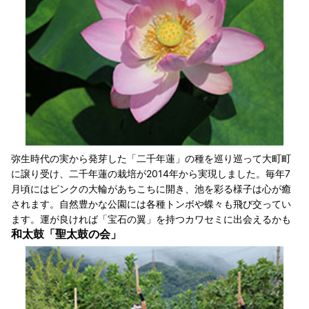
弥生時代の実から発芽した「二千年蓮」の種を巡り巡って大町町
に譲り受け、二千年蓮の栽培が2014年から実現しました。毎年7
月頃にはピンクの大輪があちこちに開き、池を彩る様子は心が癒
されます。自然豊かな公園には各種トンボや蝶々も飛び交ってい
ます。運が良ければ「宝石の翼」を持つカワセミに出会えるかも
和太鼓「聖太鼓の会」