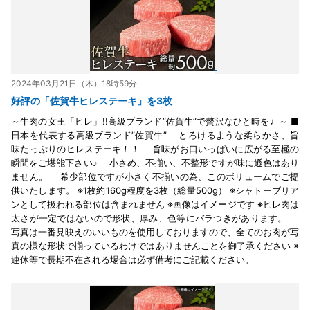
2024年03月21日（木）18時59分
好評の「佐賀牛ヒレステーキ」を3枚
～牛肉の女王「ヒレ」!!高級ブランド”佐賀牛”で贅沢なひと時を♩～ ■
日本を代表する高級ブランド”佐賀牛” とろけるような柔らかさ、旨
味たっぷりのヒレステーキ！！ 旨味がお口いっぱいに広がる至極の
瞬間をご堪能下さい♪ 小さめ、不揃い、不整形ですが味に遜色はあり
ません。 希少部位ですが小さく不揃いの為、このボリュームでご提
供いたします。 ※1枚約160g程度を3枚（総量500g） ※シャトーブリア
ンとして扱われる部位は含まれません ※画像はイメージです ※ヒレ肉は
太さが一定ではないので形状、厚み、色等にバラつきがあります。
写真は一番見映えのいいものを使用しておりますので、全てのお肉が写
真の様な形状で揃っているわけではありませんことを御了承ください ※
連休等で長期不在される場合は必ず備考にご記載ください。