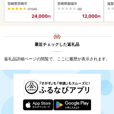
速〔12-I5-TP100-R〕
】【
宮崎県宮崎市
宮崎県都城市
滋賀
(1134)
(0)
24,000
12,000
最近チェックした返礼品
返礼品詳細ページの閲覧で、ここに履歴が表示されます。