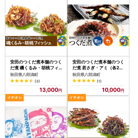
安田のつくだ煮本舗のつく
安田のつくだ煮本舗のつく
だ煮 磯くるみ・胡桃フィ
だ煮 若さぎ・アミ（各20
ッシュ（各240g 計480g
0g合計400g）
秋田県八郎潟町
秋田県八郎潟町
）
(3)
(1)
13,000
10,000