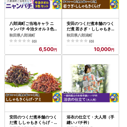
八郎潟町ご当地キャラ ニ
安田のつくだ煮本舗のつく
ャンパチ 今治タオル３色
だ煮 若さぎ・ししゃもき
ゆるキャラ（観光協会） [
くらげ（各185g合計370g
秋田県八郎潟町
秋田県八郎潟町
フェイス セット 今治 日用
）
(0)
(0)
品 ホワイト 新生活]
6,500
10,000
安田のつくだ煮本舗のつく
浴衣の仕立て・大人用（手
だ煮 ししゃもきくらげ・
縫い バチ衿）