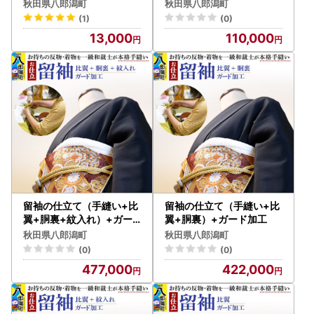
アミ（各320g合計640g
秋田県八郎潟町
秋田県八郎潟町
）
(1)
(0)
13,000
110,000
留袖の仕立て（手縫い+比
留袖の仕立て（手縫い+比
翼+胴裏+紋入れ）+ガー
翼+胴裏）+ガード加工
ド加工
秋田県八郎潟町
秋田県八郎潟町
(0)
(0)
477,000
422,000