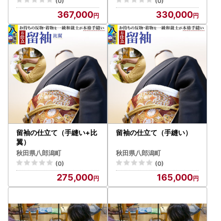
(0)
(0)
367,000
330,000
留袖の仕立て（手縫い+比
留袖の仕立て（手縫い）
翼）
秋田県八郎潟町
秋田県八郎潟町
(0)
(0)
275,000
165,000