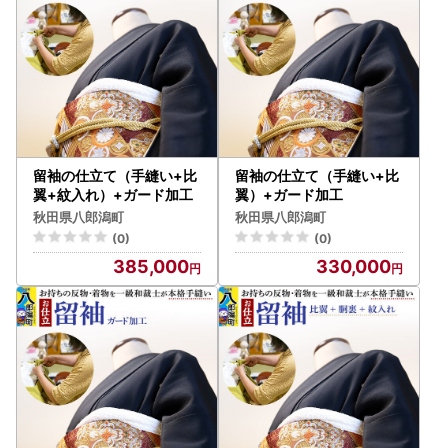
留袖の仕立て（手縫い+比
留袖の仕立て（手縫い+比
翼+紋入れ）+ガード加工
翼）+ガード加工
秋田県八郎潟町
秋田県八郎潟町
(0)
(0)
385,000
330,000