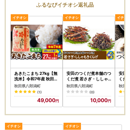
8月7日以降のお申し込みは8月17日以降の発送となる場合が
ふるなびイチオシ返礼品
ございます。
何卒ご了承くださいますようお願いいたします。
あきたこまち 27kg【無
安田のつくだ煮本舗のつ
安田
洗米】令和7年産 秋田県
くだ煮 若さぎ・ししゃ
くだ煮
産 こまちライン
もきくらげ（各185g合
各20
秋田県八郎潟町
秋田県八郎潟町
秋田県
計370g）
(1)
(0)
49,000
10,000