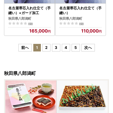
名古屋帯芯入れ仕立て（手
名古屋帯芯入れ仕立て（手
縫い）+ガード加工
縫い）
秋田県八郎潟町
秋田県八郎潟町
(0)
(0)
165,000
110,000
前へ
1
2
3
4
5
次へ
秋田県八郎潟町