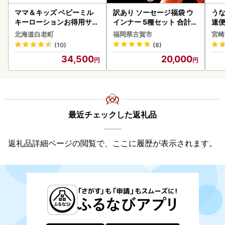
ママ＆キッズ ベビーミル
訳あり ソーセージ福袋 ウ
うな
キーローションお得用サイ
インナー 5種セット 合計4.
速便
ズ 380ml 2本セット CH21
5kg ソーセージ
g以
北海道白老町
福岡県古賀市
宮崎
0
(10)
(8)
34,500
20,000
最近チェックした返礼品
返礼品詳細ページの閲覧で、ここに履歴が表示されます。