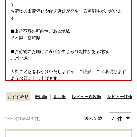
て、
お荷物の出荷停止や配送遅延が発生する可能性がございま
す。
■出荷不可の可能性がある地域
熊本県・宮崎県
■お荷物のお届けに遅延が生じる可能性がある地域
九州全域
大変ご迷惑をおかけいたしますが、ご理解・ご了承賜ります
ようお願い申し上げます。
【夏季休業期間中の受付・発送スケジュールのお知らせ】
おすすめ順
安い順
高い順
レビュー件数順
レビュー評価順
いつも八郎潟町を応援いただき、ありがとうございます。
夏季休業期間中（8月8日～8月16日）、お問い合わせセンタ
1
~
20
件(全
495
件)
表示切替：
ーはカレンダー通りにお休みをいただきます。
なお、返礼品は発送元事業者のお休みにより発送時期は異な
りますが、