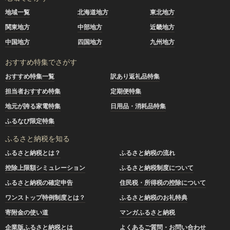
地域一覧
北海道地方
東北地方
関東地方
中部地方
近畿地方
中国地方
四国地方
九州地方
おすすめ特集でさがす
おすすめ特集一覧
訳あり返礼品特集
担当者おすすめ特集
定期便特集
地元が誇る家電特集
日用品・消耗品特集
ふるなび限定特集
ふるさと納税を知る
ふるさと納税とは？
ふるさと納税の流れ
控除上限額シミュレーション
ふるさと納税制度について
ふるさと納税の確定申告
住民税・所得税の控除について
ワンストップ特例制度とは？
ふるさと納税のお礼特典
寄附金の使い道
マンガふるさと納税
企業版ふるさと納税とは
よくあるご質問・お問い合わせ