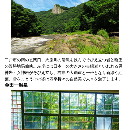
二戸市の南の玄関口、馬淵川の清流を挟んでそびえ立つ岩と断崖
の景勝地馬仙峡。左岸には日本一の大きさの夫婦岩といわれる男
神岩・女神岩がそびえ立ち、右岸の大崩崖と一帯となり新緑や紅
葉、雪をまとうその姿は四季折々の自然美で人々を魅了します。
金田一温泉