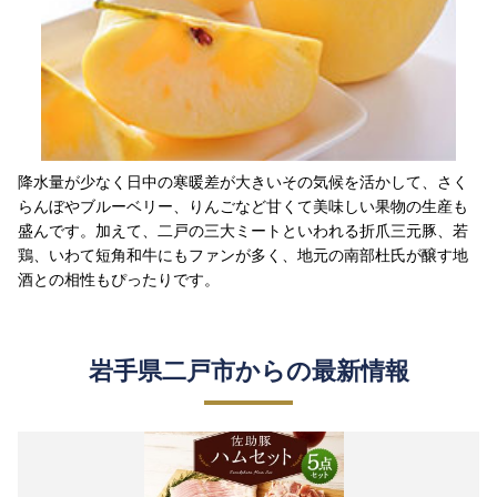
降水量が少なく日中の寒暖差が大きいその気候を活かして、さく
らんぼやブルーベリー、りんごなど甘くて美味しい果物の生産も
盛んです。加えて、二戸の三大ミートといわれる折爪三元豚、若
鶏、いわて短角和牛にもファンが多く、地元の南部杜氏が醸す地
酒との相性もぴったりです。
岩手県二戸市からの最新情報