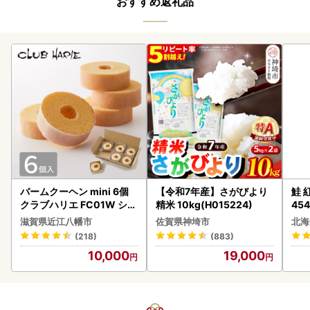
おすすめ返礼品
バームクーヘン mini 6個
【令和7年産】さがびより
鮭 紅
クラブハリエ FC01W シェ
精米 10kg(H015224)
454
アボックス バウムクーヘ
滋賀県近江八幡市
佐賀県神埼市
北海
ン
(218)
(883)
10,000
19,000