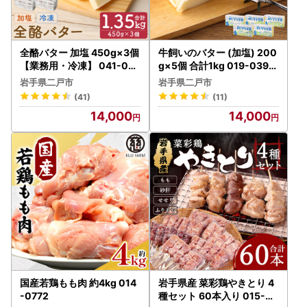
全酪バター 加塩 450g×3個
牛飼いのバター (加塩) 200
【業務用・冷凍】 041-041
g×5個 合計1kg 019-0390
8x1
x1
岩手県二戸市
岩手県二戸市
(41)
(11)
14,000
14,000
国産若鶏もも肉 約4kg 014
岩手県産 菜彩鶏やきとり 4
-0772
種セット 60本入り 015-03