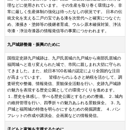
理などに使用されています。 その生産を取り巻く環境は今、非
常に厳しく生産体制の強化は待ったなしの状況です。 日本の伝
統文化を支える二戸の宝である漆を次世代へと確実につなぐた
め、漆掻き・塗師等の後継者育成、ウルシ原木確保対策、浄法
寺漆・浄法寺漆器の情報発信等の事業につかわれます。
九戸城跡整備・振興のために
国指定史跡九戸城跡は、九戸氏居城の九戸城から南部氏居城の
福岡城へと造り変えられた城で、市民に親しまれ大切に守られ
てきました。また、続日本100名城の認定により全国的な注目
が高まっています。 皆様からのふるさと納税を活かして、調
査研究や整備、情報発信、景観保全活動を行い、史跡九戸城跡
の魅力を表現する歴史公園としての環境づくりを進めます。
１. 歴史を体感し、学べる歴史公園とするための整備。 ２. 城内
の維持管理を行い、四季折々の魅力あふれる景観保全。 ３. 九
戸城と福岡城の特徴を明らかにするための発掘調査。 ４. パン
フレットの作成や講演会、企画展などの情報発信。
子どもと家族を支援するために