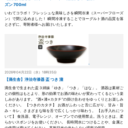
ズン 700ml
いわてコラボ！ フレッシュな美味しさを瞬間冷凍（スーパーフローズ
ン）で閉じ込めました！ 瞬間冷凍することでヨーグルト酒の品質を落
とさずに、寄附者様へお届けいたします。
2026年04月22日（水）18時35分
【滴生舎】浄法寺漆器 盃 つき 溜
滴生舎で生まれた盃３姉妹「ゆき」「つき」「はな」。 酒器は素材ご
との個性はもとより、形の効果でお酒の味わいが変わってくるという楽
しみがあります。 “酒×漆×カタチ”の掛け合わせをゆっくりとお楽しみ
ください。 【つきのカタチ】 お酒がふわっと舌に広がり、甘み・旨
み・キレ、さまざまな味を舌で広くしっかり味わう。 【お手入れにつ
いて】 食洗器、電子レンジ、オーブンでの使用禁止。洗うときは、柔
らかいスポンジをお使いください。 長時間水につけることや、金属と
の使用は避けてください。直射日光の当たらない場所で保管。