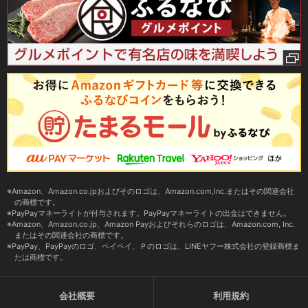
Amazon、Amazon.co.jpおよびそのロゴは、Amazon.com,Inc.またはその関連会社
の商標です。
PayPayマネーライトが付与されます。PayPayマネーライトの出金はできません。
Amazon、Amazon.co.jp、Amazon Payおよびそれらのロゴは、Amazon.com, Inc.
またはその関連会社の商標です。
PayPay、PayPayのロゴ、ペイペイ、Ｐのロゴは、LINEヤフー株式会社の登録商標ま
たは商標です。
会社概要
利用規約