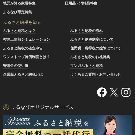
地元が誇る家電特集
日用品・消耗品特集
ふるなび限定特集
ふるさと納税を知る
ふるさと納税とは？
ふるさと納税の流れ
控除上限額シミュレーション
ふるさと納税制度について
ふるさと納税の確定申告
住民税・所得税の控除について
ワンストップ特例制度とは？
ふるさと納税のお礼特典
寄附金の使い道
マンガふるさと納税
企業版ふるさと納税とは
よくあるご質問・お問い合わせ
ふるなびオリジナルサービス