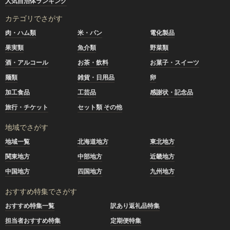
人気自治体ランキング
カテゴリでさがす
肉・ハム類
米・パン
電化製品
果実類
魚介類
野菜類
酒・アルコール
お茶・飲料
お菓子・スイーツ
麺類
雑貨・日用品
卵
加工食品
工芸品
感謝状・記念品
旅行・チケット
セット類 その他
地域でさがす
地域一覧
北海道地方
東北地方
関東地方
中部地方
近畿地方
中国地方
四国地方
九州地方
おすすめ特集でさがす
おすすめ特集一覧
訳あり返礼品特集
担当者おすすめ特集
定期便特集