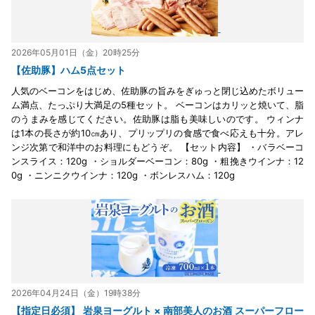
2026年05月01日（金）20時25分
【佐助豚】ハム5点セット
人気のベーコンをはじめ、佐助豚の旨みをぎゅっと閉じ込めたボリュー
ム満点、たっぷり大満足の5種セット。 ベーコンはカリッと焼いて、脂
のうまみを感じてください。佐助豚は脂も美味しいのです。 ウィンナ
は1本の長さが約10㎝あり、プリップリの食感で食べ応えも十分。アレ
ンジ次第で和洋中のお料理にもどうぞ。 【セット内容】 ・バラベーコ
ンスライス：120g ・ショルダーベーコン：80g ・粗挽きウインナ：12
0g ・ニンニクウインナ：120g ・ボンレスハム：120g
2026年04月24日（金）19時38分
【指定日必須】 岩泉ヨーグルト × 南部美人のお酒 スーパーフロー