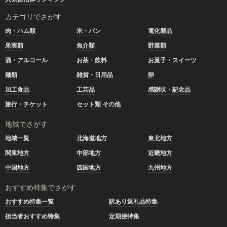
カテゴリでさがす
肉・ハム類
米・パン
電化製品
果実類
魚介類
野菜類
酒・アルコール
お茶・飲料
お菓子・スイーツ
麺類
雑貨・日用品
卵
加工食品
工芸品
感謝状・記念品
旅行・チケット
セット類 その他
地域でさがす
地域一覧
北海道地方
東北地方
関東地方
中部地方
近畿地方
中国地方
四国地方
九州地方
おすすめ特集でさがす
おすすめ特集一覧
訳あり返礼品特集
担当者おすすめ特集
定期便特集