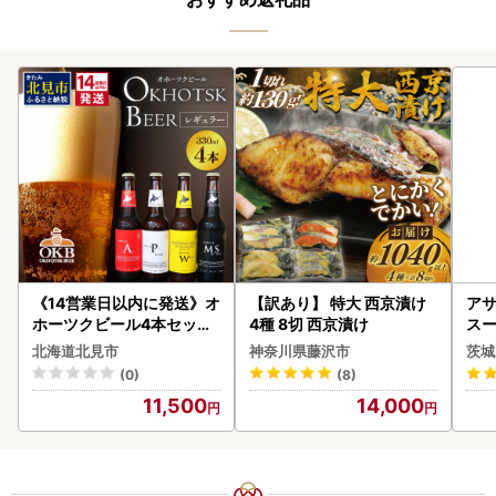
《14営業日以内に発送》オ
【訳あり】 特大 西京漬け
アサ
ホーツクビール4本セット
4種 8切 西京漬け
スー
( 飲料 飲み物 お酒 ビール
8本
北海道北見市
神奈川県藤沢市
茨城
クラフトビール 瓶ビール
(0)
(8)
贈答 ギフト 贈り物 お中元
11,500
14,000
御中元 お歳暮 御歳暮 お祝
い プレゼント モルトビー
ル 麦芽100% 熨斗 のし )【
028-0064】