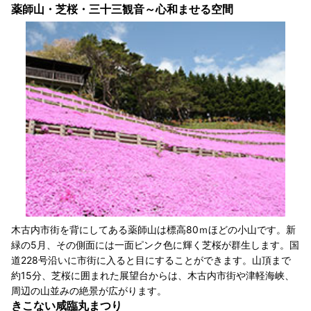
薬師山・芝桜・三十三観音～心和ませる空間
木古内市街を背にしてある薬師山は標高80ｍほどの小山です。新
緑の5月、その側面には一面ピンク色に輝く芝桜が群生します。国
道228号沿いに市街に入ると目にすることができます。山頂まで
約15分、芝桜に囲まれた展望台からは、木古内市街や津軽海峡、
周辺の山並みの絶景が広がります。
きこない咸臨丸まつり