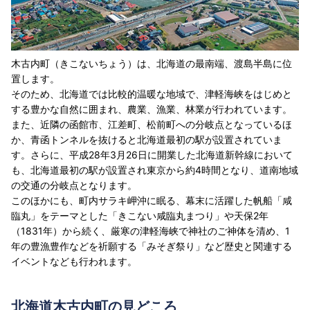
木古内町（きこないちょう）は、北海道の最南端、渡島半島に位
置します。
そのため、北海道では比較的温暖な地域で、津軽海峡をはじめと
する豊かな自然に囲まれ、農業、漁業、林業が行われています。
また、近隣の函館市、江差町、松前町への分岐点となっているほ
か、青函トンネルを抜けると北海道最初の駅が設置されていま
す。さらに、平成28年3月26日に開業した北海道新幹線において
も、北海道最初の駅が設置され東京から約4時間となり、道南地域
の交通の分岐点となります。
このほかにも、町内サラキ岬沖に眠る、幕末に活躍した帆船「咸
臨丸」をテーマとした「きこない咸臨丸まつり」や天保2年
（1831年）から続く、厳寒の津軽海峡で神社のご神体を清め、1
年の豊漁豊作などを祈願する「みそぎ祭り」など歴史と関連する
イベントなども行われます。
北海道木古内町の見どころ