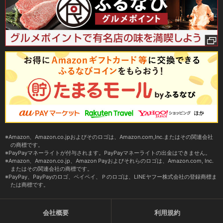
Amazon、Amazon.co.jpおよびそのロゴは、Amazon.com,Inc.またはその関連会社
の商標です。
PayPayマネーライトが付与されます。PayPayマネーライトの出金はできません。
Amazon、Amazon.co.jp、Amazon Payおよびそれらのロゴは、Amazon.com, Inc.
またはその関連会社の商標です。
PayPay、PayPayのロゴ、ペイペイ、Ｐのロゴは、LINEヤフー株式会社の登録商標ま
たは商標です。
会社概要
利用規約