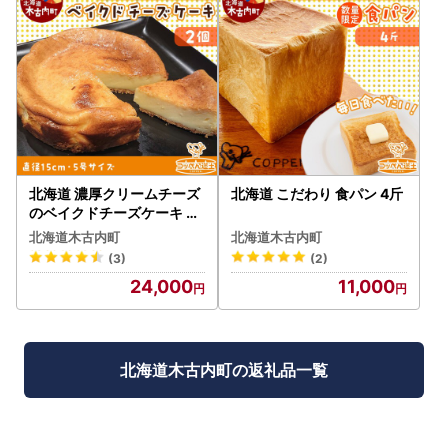
北海道 濃厚クリームチーズ
北海道 こだわり 食パン 4斤
のベイクドチーズケーキ 2
個
北海道木古内町
北海道木古内町
(3)
(2)
24,000
11,000
北海道木古内町の返礼品一覧