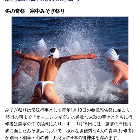
冬の奇祭 寒中みそぎ祭り
みそぎ祭りは伝統行事として毎年1月13日の参籠報告祭に始まり、
15日の朝まで『オマニシクギダ』の勇壮な太鼓の響きとともに行
修者は厳寒の中で鍛練に入ります。 1月15日には、厳寒の津軽海
峡に面したみそぎ浜において、穢れなき優秀な4人の青年(行修者)
が別当・稲荷・山の神・弁財天の4体の御神体を潔めます。