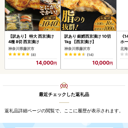
【訳あり】 特大 西京漬け
訳あり 銀鱈西京漬け 10切
《1
4種 8切 西京漬け
1kg 【西京漬け】
ホ
( 
神奈川県藤沢市
神奈川県藤沢市
北海
クラ
(8)
(14)
贈答
14,000
10,000
御中
い 
ル 
02
最近チェックした返礼品
返礼品詳細ページの閲覧で、ここに履歴が表示されます。