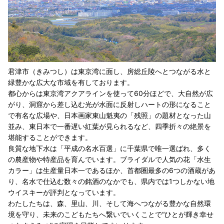
君津市（きみつし）は東京湾に面し、房総丘陵へとつながる水と
緑豊かな広大な市域を有しております。
都心からは東京湾アクアラインを使って60分ほどで、大自然が広
がり、洞窟から差し込む光が水面に反射しハートの形になること
で有名な広場や、日本画家東山魁夷の「残照」の題材となった山
並み、東日本で一番遅い紅葉が見られるなど、四季折々の絶景を
堪能することができます。
良質な地下水は「平成の名水百選」に千葉県で唯一選ばれ、多く
の農産物や特産品を育んでいます。ブライダルで人気の花「水生
カラー」は生産量日本一であるほか、首都圏最多の6つの酒蔵があ
り、名水で仕込む数々の銘酒のなかでも、県内では1つしかない地
ウイスキーが評判となっています。
わたしたちは、森、里山、川、そして海へつながる豊かな自然環
境を守り、未来のこどもたちへ繋いでいくことで“ひとが輝き幸せ