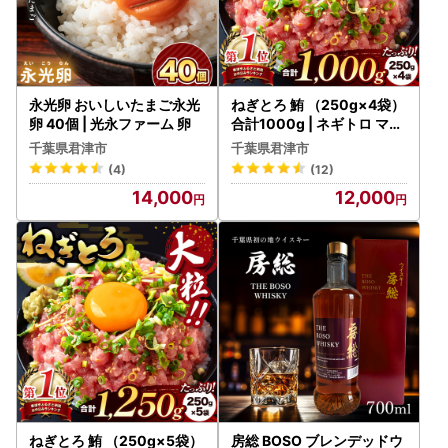
永光卵 おいしいたまご永光
ねぎとろ 鮪 （250g×4袋）
卵 40個 | 光永ファーム 卵
合計1000g | ネギトロ マグ
ロ 清幸丸水産 君津市
千葉県君津市
千葉県君津市
(4)
(12)
14,000
12,000
ねぎとろ 鮪 （250g×5袋）
房総 BOSO ブレンデッドウ