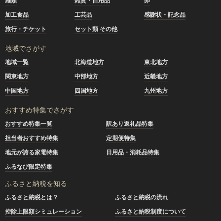
麺類
雑貨・日用品
卵
加工食品
工芸品
感謝状・記念品
旅行・チケット
セット類 その他
地域でさがす
地域一覧
北海道地方
東北地方
関東地方
中部地方
近畿地方
中国地方
四国地方
九州地方
おすすめ特集でさがす
おすすめ特集一覧
訳あり返礼品特集
担当者おすすめ特集
定期便特集
地元が誇る家電特集
日用品・消耗品特集
ふるなび限定特集
ふるさと納税を知る
ふるさと納税とは？
ふるさと納税の流れ
控除上限額シミュレーション
ふるさと納税制度について