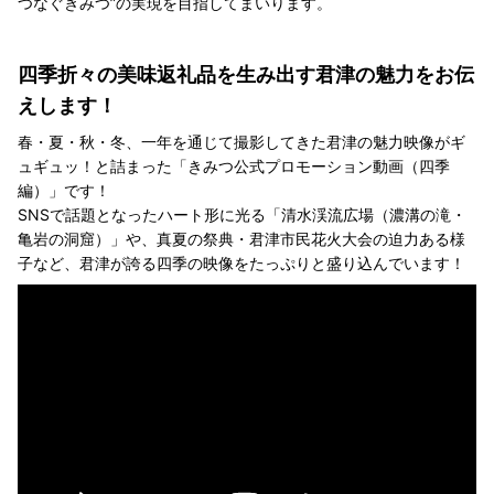
つなぐきみつ”の実現を目指してまいります。
四季折々の美味返礼品を生み出す君津の魅力をお伝
えします！
春・夏・秋・冬、一年を通じて撮影してきた君津の魅力映像がギ
ュギュッ！と詰まった「きみつ公式プロモーション動画（四季
編）」です！
SNSで話題となったハート形に光る「清水渓流広場（濃溝の滝・
亀岩の洞窟）」や、真夏の祭典・君津市民花火大会の迫力ある様
子など、君津が誇る四季の映像をたっぷりと盛り込んでいます！