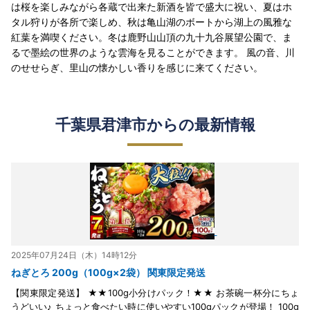
は桜を楽しみながら各蔵で出来た新酒を皆で盛大に祝い、夏はホ
タル狩りが各所で楽しめ、秋は亀山湖のボートから湖上の風雅な
紅葉を満喫ください。冬は鹿野山山頂の九十九谷展望公園で、ま
るで墨絵の世界のような雲海を見ることができます。 風の音、川
のせせらぎ、里山の懐かしい香りを感じに来てください。
千葉県君津市からの最新情報
2025年07月24日（木）14時12分
ねぎとろ 200g（100g×2袋） 関東限定発送
【関東限定発送】 ★★100g小分けパック！★★ お茶碗一杯分にちょ
うどいい♪ ちょっと食べたい時に使いやすい100gパックが登場！ 100g