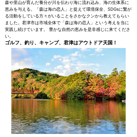
森や里山が育んだ養分が川を伝わり海に流れ込み、海の生体系に
恵みを与える。「森は海の恋人」と捉えて環境保全、SDGsに繋が
る活動をしている方々がいることをさかなクンから教えてもらい
ました。君津市は市域全体で「森は海の恋人」という考えを当に
実践し続けています。 豊かな自然の恵みを是非感じに来てくださ
い。
ゴルフ、釣り、キャンプ、君津はアウトドア天国！