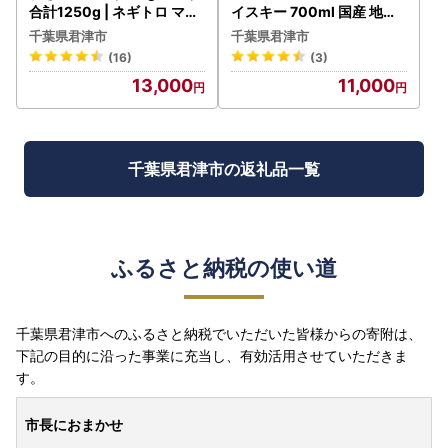
合計1250g | ネギトロ マグ
イスキー 700ml 国産 地ウ
ロ 清幸丸水産 君津市
イスキー｜クラフト ハイボ
千葉県君津市
千葉県君津市
ール ロック 宅飲み 須藤本
(16)
(3)
家 ギフト 送料無料｜千葉県
13,000
11,000
君津市
千葉県君津市の返礼品一覧
ふるさと納税の使い道
千葉県君津市へのふるさと納税でいただいた皆様からの寄附は、
下記の目的に沿った事業に充当し、有効活用させていただきま
す。
市長におまかせ