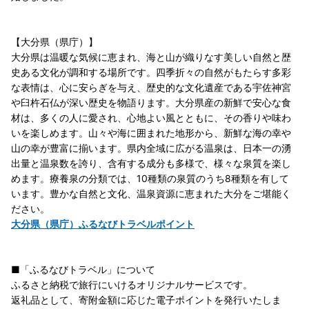
【大分県（県庁）】
大分県は温暖な気候に恵まれ、海と山が織りなす美しい自然と歴
史ある文化が調和する場所です。四季折々の自然がもたらす多彩
な表情は、心に安らぎを与え、歴史的な文化遺産である宇佐神宮
や臼杵石仏が深い歴史を物語ります。大分県産の新鮮で安心な食
材は、多くの人に愛され、心地よい風とともに、その香りや味わ
いを楽しめます。山々や海に囲まれた地形から、新鮮な海の幸や
山の幸が豊富に揃います。県内全域に広がる温泉は、日本一の湧
出量と温泉数を誇り、含有する成分も多様で、様々な泉質を楽し
めます。療養泉の分類では、10種類の泉質のうち8種類を有して
います。豊かな自然と文化、温泉資源に恵まれた大分をご堪能く
ださい。
大分県（県庁）ふるなびトラベルポイント
■「ふるなびトラベル」について
ふるさと納税で旅行にいけるオリジナルサービスです。
返礼品として、寄附金額に応じた電子ポイントを発行いたしま