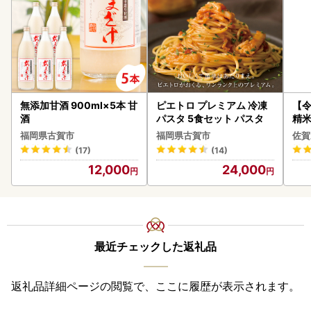
無添加甘酒 900ml×5本 甘
ピエトロ プレミアム 冷凍
【
酒
パスタ 5食セット パスタ
精米 
福岡県古賀市
福岡県古賀市
佐賀
(17)
(14)
12,000
24,000
最近チェックした返礼品
返礼品詳細ページの閲覧で、ここに履歴が表示されます。