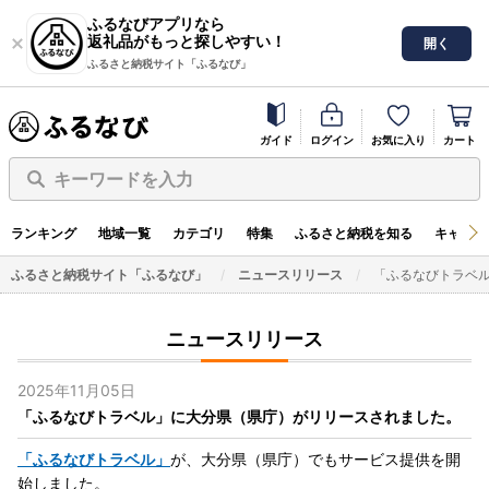
ふるなびアプリなら
返礼品がもっと探しやすい！
開く
ふるさと納税サイト「ふるなび」
ガイド
ログイン
お気に入り
カート
キーワードを入力
ランキング
地域一覧
カテゴリ
特集
ふるさと納税を知る
キャンペ
ふるさと納税サイト「ふるなび」
ニュースリリース
「ふるなびトラベ
ニュースリリース
2025年11月05日
「ふるなびトラベル」に大分県（県庁）がリリースされました。
「ふるなびトラベル」
が、大分県（県庁）でもサービス提供を開
始しました。