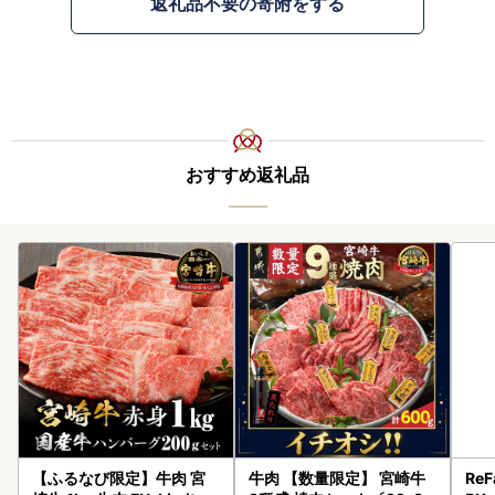
返礼品不要の寄附をする
おすすめ返礼品
【ふるなび限定】牛肉 宮
牛肉 【数量限定】 宮崎牛
ReF