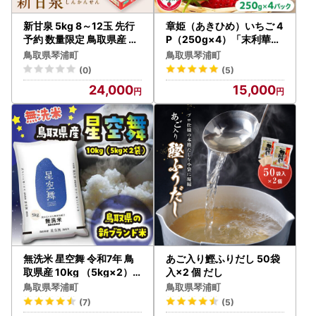
新甘泉 5kg 8～12玉 先行
章姫（あきひめ）いちご 4
予約 数量限定 鳥取県産 梨
P（250g×4）「末利華（
梨
まつりか）」 いちご
鳥取県琴浦町
鳥取県琴浦町
(0)
(5)
24,000
15,000
無洗米 星空舞 令和7年 鳥
あご入り鰹ふりだし 50袋
取県産 10kg （5kg×2）
入×2 個 だし
米
鳥取県琴浦町
鳥取県琴浦町
(7)
(5)