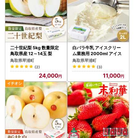
二十世紀梨 5kg 数量限定
白バラ牛乳 アイスクリー
鳥取県産 12～14玉 梨
ム業務用 2000ml アイス
鳥取県琴浦町
鳥取県琴浦町
(2)
(3)
24,000
11,000