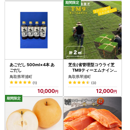
あごだし 500ml×4本 あ
芝生(省管理型コウライ芝
ごだし
TM9ティーエムナイン)
２束セット※2平米分
鳥取県琴浦町
鳥取県琴浦町
(1)
(3)
10,000
12,000