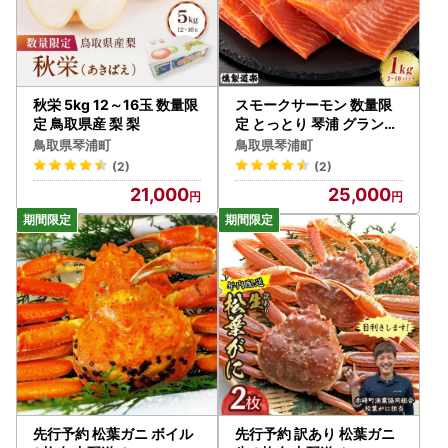
秋栄 5kg 12～16玉 数量限
スモークサーモン 数量限
定 鳥取県産 梨 梨
定 とっとり 琴浦 グランサ
ーモン 1kg（3～10パック
鳥取県琴浦町
鳥取県琴浦町
）
(2)
(2)
21,000
25,000
先行予約 松葉ガニ ボイル
先行予約 訳あり 松葉ガニ