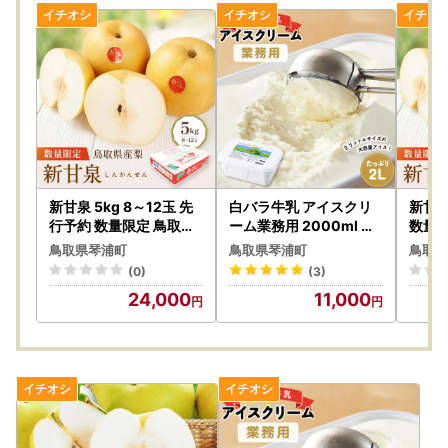
新甘泉 5kg 8～12玉 先
白バラ牛乳 アイスクリ
新甘泉
行予約 数量限定 鳥取県
ーム業務用 2000ml ア
数量限
産 梨 梨
イス
鳥取県琴浦町
鳥取県琴浦町
鳥取県
(0)
(3)
24,000
11,000