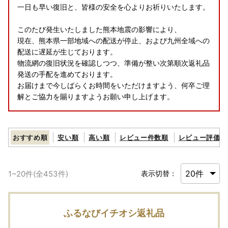
一日も早い復旧と、皆様の安全を心よりお祈りいたします。
このたび発生いたしました熊本地震の影響により、
現在、熊本県一部地域への配送が停止、および九州全域への
配送に遅延が生じております。
物流網の復旧状況を確認しつつ、準備が整い次第順次返礼品
発送の手配を進めております。
お届けまで今しばらくお時間をいただけますよう、何卒ご理
解とご協力を賜りますようお願い申し上げます。
おすすめ順
安い順
高い順
レビュー件数順
レビュー評価順
1
~
20
件(全
453
件)
表示切替：
ふるなびイチオシ返礼品