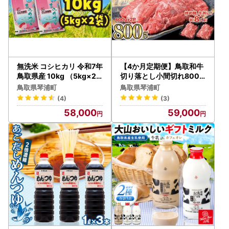
無洗米 コシヒカリ 令和7年
【4か月定期便】鳥取和牛
鳥取県産 10kg （5kg×2
切り落とし小間切れ800g
） こしひかり
（400g×2P）1225|和牛
鳥取県琴浦町
鳥取県琴浦町
(4)
(3)
58,000
59,000