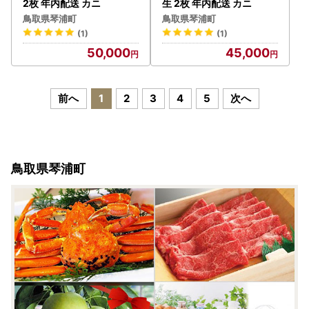
2枚 年内配送 カニ
生 2枚 年内配送 カニ
鳥取県琴浦町
鳥取県琴浦町
(1)
(1)
50,000
45,000
前へ
1
2
3
4
5
次へ
鳥取県琴浦町