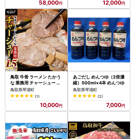
58,000
12,000
鳥取 牛骨 ラーメン たかう
あごだし めんつゆ（2倍濃
な 業務用 チャーシュー 焼
縮）500ml×4本 めんつゆ
豚 レンチン 1.5kg（7～8
鳥取県琴浦町
鳥取県琴浦町
パック）|チャーシュー
(1)
(2)
10,000
7,000