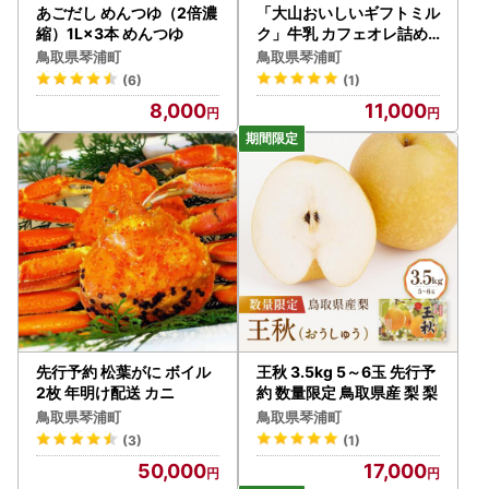
あごだし めんつゆ（2倍濃
「大山おいしいギフトミル
縮）1L×3本 めんつゆ
ク」牛乳 カフェオレ詰め
合わせ 2種3本 鳥取県産生
鳥取県琴浦町
鳥取県琴浦町
乳使用
(6)
(1)
8,000
11,000
先行予約 松葉がに ボイル
王秋 3.5kg 5～6玉 先行予
2枚 年明け配送 カニ
約 数量限定 鳥取県産 梨 梨
鳥取県琴浦町
鳥取県琴浦町
(3)
(1)
50,000
17,000