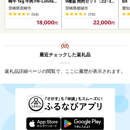
崎牛 1kg 牛肉 FN-Limited
9種盛 焼肉セット〔22-31
BX
-VO
-006-600g〕都城 イチオ
ー 
宮崎県宮崎市
宮崎県都城市
愛知
シ!! 牛肉
フ
(54)
(75)
18,000
22,000
最近チェックした返礼品
返礼品詳細ページの閲覧で、ここに履歴が表示されます。