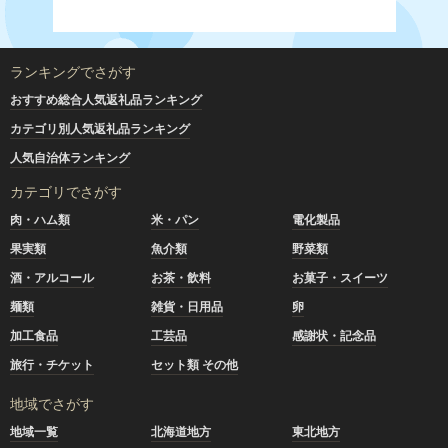
ランキングでさがす
おすすめ総合人気返礼品ランキング
カテゴリ別人気返礼品ランキング
人気自治体ランキング
カテゴリでさがす
肉・ハム類
米・パン
電化製品
果実類
魚介類
野菜類
酒・アルコール
お茶・飲料
お菓子・スイーツ
麺類
雑貨・日用品
卵
加工食品
工芸品
感謝状・記念品
旅行・チケット
セット類 その他
地域でさがす
地域一覧
北海道地方
東北地方