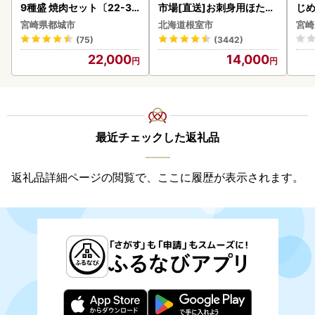
9種盛 焼肉セット〔22-31
市場[直送]お刺身用ほたて
じ
-006-600g〕都城 イチオ
貝柱500g A-28002
ロイ
宮崎県都城市
北海道根室市
宮崎
シ!! 牛肉
K00
(75)
(3442)
22,000
14,000
最近チェックした返礼品
返礼品詳細ページの閲覧で、ここに履歴が表示されます。