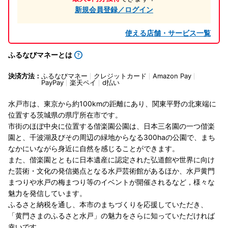
新規会員登録／ログイン
使える店舗・サービス一覧
ふるなびマネーとは
決済方法：
ふるなびマネー
クレジットカード
Amazon Pay
PayPay
楽天ペイ
d払い
水戸市は、東京から約100kmの距離にあり、関東平野の北東端に
位置する茨城県の県庁所在市です。
市街のほぼ中央に位置する偕楽園公園は、日本三名園の一つ偕楽
園と、千波湖及びその周辺の緑地からなる300haの公園で、まち
なかにいながら身近に自然を感じることができます。
また、偕楽園とともに日本遺産に認定された弘道館や世界に向け
た芸術・文化の発信拠点となる水戸芸術館があるほか、水戸黄門
まつりや水戸の梅まつり等のイベントが開催されるなど，様々な
魅力を発信しています。
ふるさと納税を通し、本市のまちづくりを応援していただき、
「黄門さまのふるさと水戸」の魅力をさらに知っていただければ
幸いです。