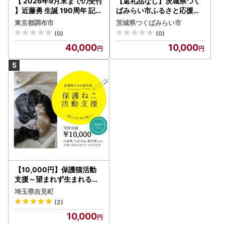
【 2026年9月末までの受付
【返礼品なし】茨城県つく
】近藤勇 生誕 190周年 記念
ばみらい市ふるさと応援寄
鋳造 デザイン マンホール
附金（10,000円)
東京都調布市
茨城県つくばみらい市
レプリカ | 新選組 株式会社
(0)
(0)
高橋商事資産管理オフィス
40,000
10,000
【10,000円】保護猫活動
支援～望まれず生まれる命
を無くし、行き場を失った
埼玉県吉見町
猫たちの幸せ探し～
(2)
10,000