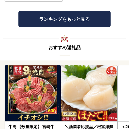
ランキングをもっと見る
おすすめ返礼品
牛肉 【数量限定】 宮崎牛
＼漁業者応援品／根室海鮮
＜2