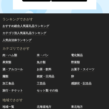
ランキングでさがす
おすすめ総合人気返礼品ランキング
カテゴリ別人気返礼品ランキング
人気自治体ランキング
カテゴリでさがす
肉・ハム類
米・パン
電化製品
果実類
魚介類
野菜類
酒・アルコール
お茶・飲料
お菓子・スイーツ
麺類
雑貨・日用品
卵
加工食品
工芸品
感謝状・記念品
旅行・チケット
セット類 その他
地域でさがす
地域一覧
北海道地方
東北地方