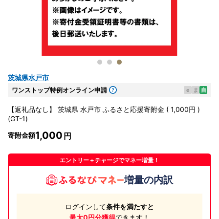
茨城県水戸市
ワンストップ特例オンライン申請
e
ま
自
【返礼品なし】 茨城県 水戸市 ふるさと応援寄附金 ( 1,000円 )
(GT-1)
1,000
寄附金額
エントリー＋チャージでマネー増量！
増量の内訳
ログインして
条件を満たすと
最大0円分獲得
できます！