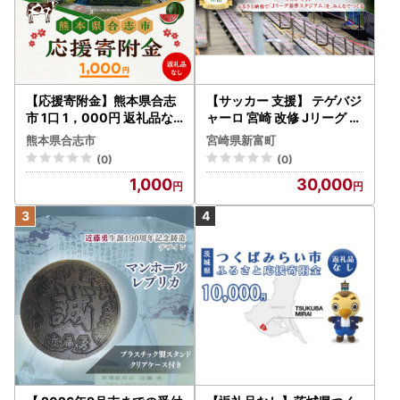
【応援寄附金】熊本県合志
【サッカー 支援】 テゲバジ
市 1口 1，000円 返礼品な
ャーロ 宮崎 改修 Jリーグ ス
しのご寄附 【合志市役所
タジアム 応援 S27
熊本県合志市
宮崎県新富町
】[AYBZ006]
(0)
(0)
1,000
30,000