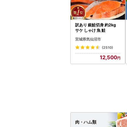
訳あり 銀鮭切身 約2kg
サケ しゃけ 魚 鮭
宮城県気仙沼市
(2510)
12,500
肉・
ハム類