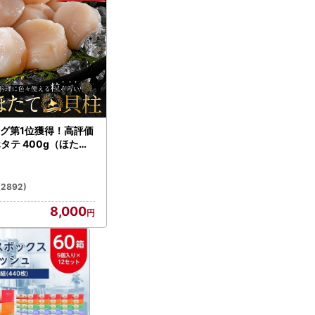
グ第1位獲得！高評価
ホタテ 400g（ほたて
）
(2892)
8,000