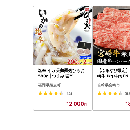
塩辛 イカ 天麩羅処ひらお
【ふるなび限定】
580g | つまみ 塩辛
崎牛 1kg 牛肉 FN-
-VO
福岡県須恵町
宮崎県宮崎市
(12)
(5
12,000
1