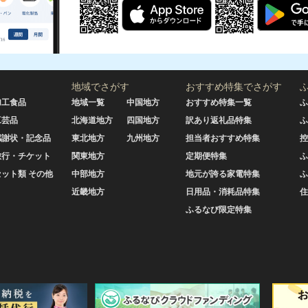
地域でさがす
おすすめ特集でさがす
加工食品
地域一覧
中国地方
おすすめ特集一覧
ふ
工芸品
北海道地方
四国地方
訳あり返礼品特集
ふ
感謝状・記念品
東北地方
九州地方
担当者おすすめ特集
控
旅行・チケット
関東地方
定期便特集
ふ
セット類 その他
中部地方
地元が誇る家電特集
ふ
近畿地方
日用品・消耗品特集
住
ふるなび限定特集