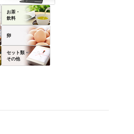
お茶・
飲料
卵
セット類・
その他