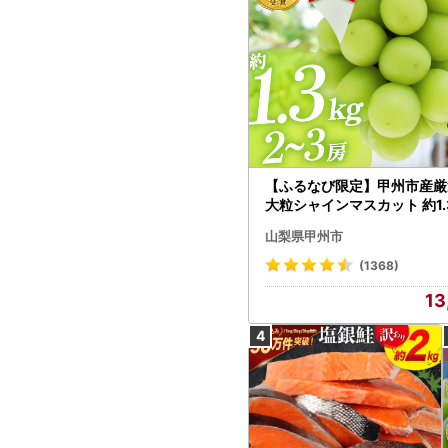
【ふるなび限定】甲州市産厳
大粒シャインマスカット 約1.3
～3房【2026年発送】（MG）
山梨県甲州市
472 FN-Limited-VO シャ
カット フルーツ
(1368)
13