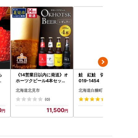
ら
《14営業日以内に発送》オ
鮭 紅鮭 切り身 2kg_I
イ
ホーツクビール4本セット
019-1454
鮭い
( 飲料 飲み物 お酒 ビール
北海道北見市
北海道白糠町
海
クラフトビール 瓶ビール
)【
贈答 ギフト 贈り物 お中元
(0)
(12)
御中元 お歳暮 御歳暮 お祝
0
11,500
19,000
い プレゼント モルトビー
ル 麦芽100% 熨斗 のし )【
028-0064】