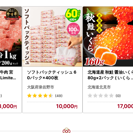
牛肉 宮
ソフトパックティッシュ 6
北海道産 秋鮭 醤油いく
Limited
0パック×400枚
80g×2パック ( いくら 
クラ 魚卵 鮭 サケ さけ 
大阪府泉佐野市
北海道北見市
くら 醤油漬け パック 北
道産 ふるさと納税 秋鮭 
2)
(49)
(0)
233-0002】
8,000
10,000
17,00