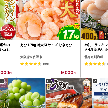
選旬の
えび 1.7kg 特大5Lサイズ むきえび
御礼！ランキン
kg 2
★4.9 訳あり 
B12-
帆立 貝柱 冷凍 
大阪府泉佐野市
北海道別海町
インマス
(391)
,000
9,000