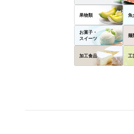
果物類
魚
お菓子・
麺
スイーツ
加工食品
工