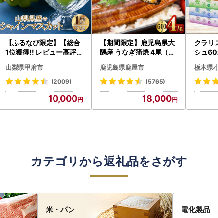
【ふるなび限定】【総合
【期間限定】鹿児島県大
クラリ
1位獲得!! レビュー高評価
隅産 うなぎ蒲焼 4尾（60
シュ60
★】〈2026年度配送分
0g） KN007-004-04-
0枚))
山梨県甲府市
鹿児島県鹿屋市
栃木県
〉山梨県産 シャインマス
cp18 うなぎ 鰻 魚 惣菜 総
ト)【
カット 2～3房（1.0kg以
菜
・沖縄県
(2009)
(5765)
上）シャイン フルーツ F
10,000
18,000
N-Limited-SP
カテゴリから返礼品をさがす
米・パン
電化製品