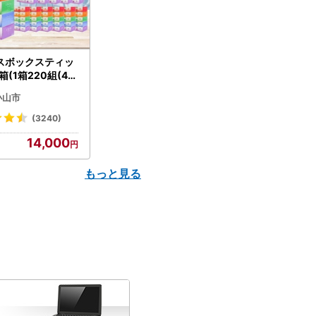
スボックスティッ
箱(1箱220組(44
(5個入り×12セッ
小山市
配送不可地域：離島
】【1256759】
(3240)
14,000
もっと見る