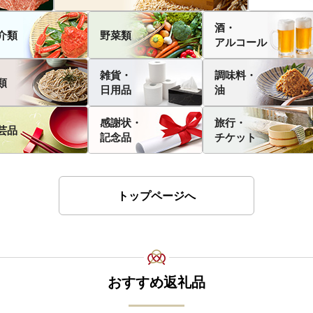
酒・
介類
野菜類
アルコール
雑貨・
調味料・
類
日用品
油
感謝状・
旅行・
芸品
記念品
チケット
トップページへ
おすすめ返礼品