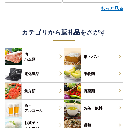
もっと見る
カテゴリから返礼品をさがす
肉・
米・パン
ハム類
電化製品
果物類
魚介類
野菜類
酒・
お茶・
飲料
アルコール
お菓子・
麺類
スイーツ