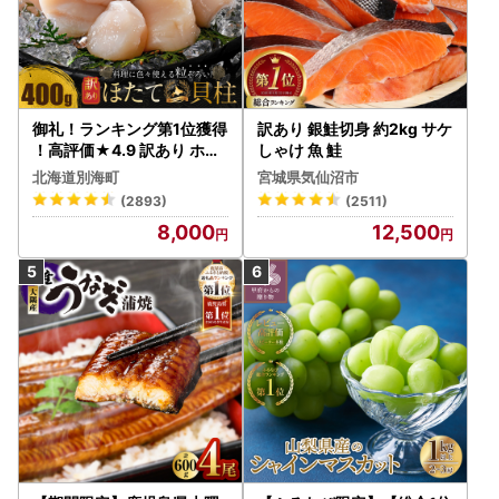
御礼！ランキング第1位獲得
訳あり 銀鮭切身 約2kg サケ
！高評価★4.9 訳あり ホタ
しゃけ 魚 鮭
テ 400g（ほたて 帆立 貝柱
北海道別海町
宮城県気仙沼市
冷凍 ）
(2893)
(2511)
8,000
12,500