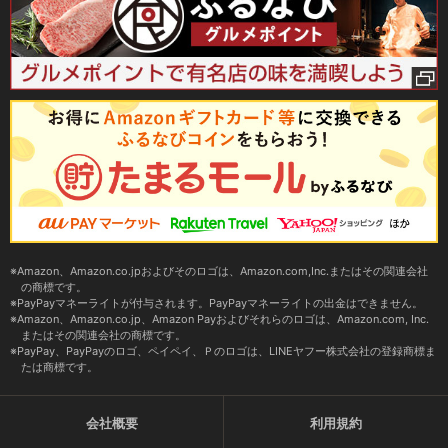
Amazon、Amazon.co.jpおよびそのロゴは、Amazon.com,Inc.またはその関連会社
の商標です。
PayPayマネーライトが付与されます。PayPayマネーライトの出金はできません。
Amazon、Amazon.co.jp、Amazon Payおよびそれらのロゴは、Amazon.com, Inc.
またはその関連会社の商標です。
PayPay、PayPayのロゴ、ペイペイ、Ｐのロゴは、LINEヤフー株式会社の登録商標ま
たは商標です。
会社概要
利用規約