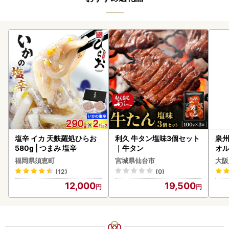
塩辛 イカ 天麩羅処ひらお
利久 牛タン塩味3個セット
泉州
580g | つまみ 塩辛
｜牛タン
オル
福岡県須恵町
宮城県仙台市
大阪
(12)
(0)
12,000
19,500