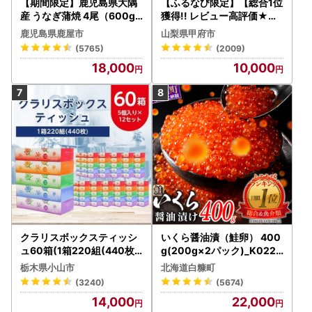
【期間限定】鹿児島県大隅
【ふるなび限定】【総合1位
産 うなぎ蒲焼 4尾（600g
獲得!! レビュー高評価★】
） KN007-004-04-cp18
〈2026年度配送分〉山梨
鹿児島県鹿屋市
山梨県甲府市
うなぎ 鰻 魚 惣菜 総菜
県産 シャインマスカット 2
(5765)
(2009)
～3房（1.0kg以上）シャイ
18,000
10,000
ン フルーツ FN-Limited-S
P
クラリスボックスティッシ
いくら醤油漬（鮭卵） 400
ュ60箱(1箱220組(440枚))
g(200g×2パック)_K022-
(5個入り×12セット)【配送
1676
栃木県小山市
北海道白糠町
不可地域：離島・沖縄県】
(3240)
(5674)
【1256759】
14,000
22,000