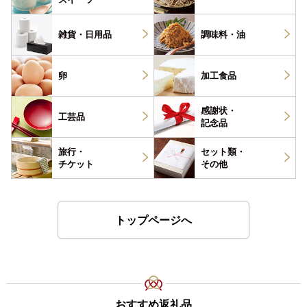
雑貨・
日用品
調味料・
油
卵
加工食品
感謝状・
工芸品
記念品
旅行・
セット類・
チケット
その他
トップページへ
おすすめ返礼品