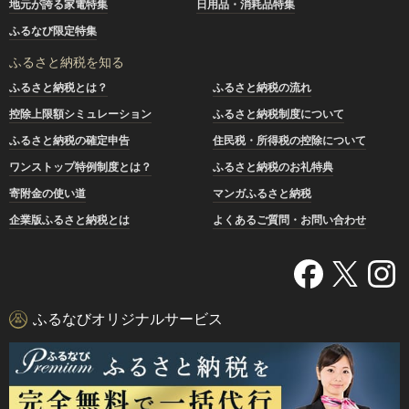
地元が誇る家電特集
日用品・消耗品特集
ふるなび限定特集
ふるさと納税を知る
ふるさと納税とは？
ふるさと納税の流れ
控除上限額シミュレーション
ふるさと納税制度について
ふるさと納税の確定申告
住民税・所得税の控除について
ワンストップ特例制度とは？
ふるさと納税のお礼特典
寄附金の使い道
マンガふるさと納税
企業版ふるさと納税とは
よくあるご質問・お問い合わせ
ふるなびオリジナルサービス