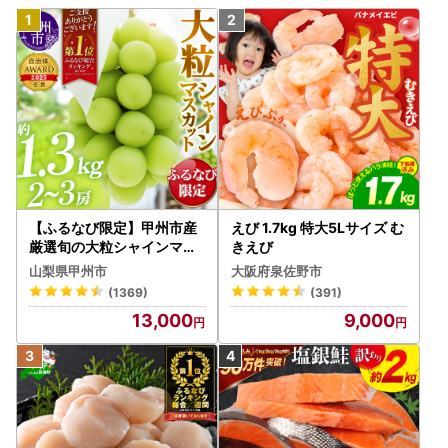
【ふるなび限定】甲州市産
えび 1.7kg 特大5Lサイズ む
厳選旬の大粒シャインマス
きえび
カット 約1.3kg 2～3房【2
山梨県甲州市
大阪府泉佐野市
026年発送】（MG）B12-
(1369)
(391)
472 FN-Limited-VO シャ
13,000
9,000
インマスカット フルーツ