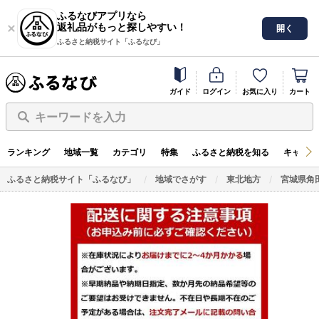
ふるなびアプリなら
返礼品がもっと探しやすい！
開く
ふるさと納税サイト「ふるなび」
ガイド
ログイン
お気に入り
カート
キーワードを入力
ランキング
地域一覧
カテゴリ
特集
ふるさと納税を知る
キャンペ
ふるさと納税サイト「ふるなび」
地域でさがす
東北地方
宮城県角