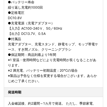
●バッテリー寿命
繰り返し充電約1000回
●定格電圧
DC10.8V
●充電電源（充電アダプター）
【入力】AC100-240Ｖ、50／60Hz
【出力】DC13.7V、0.5A
●付属品
充電アダプター、充電スタンド、静電モップ、モップ帯電ケ
ース、すき間ノズル、クリーニングブラシ
●保証期間：商品到着より1年間
※1 室温・使用時間などにより充電時間が長くなることがあ
ります。
※2 満充電、バッテリー初期温度：20℃の場合
※製品は予告なく仕様を変更する場合がございます。あらか
じめご了承ください。
発送時期
入金確認後、約2週間～1カ月で発送。 ただし、季節家電、