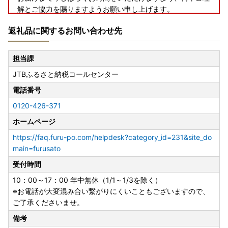
解とご協力を賜りますようお願い申し上げます。
返礼品に関するお問い合わせ先
◆お礼の品配送について◆
担当課
早期納品や納期日指定、数か月先の納品希望等のご要望はお
JTBふるさと納税コールセンター
受けできません。
お届けまでに２～４か月かかる場合がございます。
電話番号
※配送に関するお問い合わせ（ご不在日や長期不在のご予定
0120-426-371
がある場合）は、ご寄附後に下記問い合わせフォームまたは
JTBふるさと納税コールセンターまでお電話にてご連絡いた
ホームページ
だけますようお願いいたします。
https://faq.furu-po.com/helpdesk?category_id=231&site_do
（ご希望にそえない場合はご了承くださいませ）
main=furusato
受付時間
◆アイリスオーヤマ製品について◆
※「組み立て不要」の記載がないものは、お客様組み立てと
10：00～17：00 年中無休（1/1～1/3を除く）
なっております。（工具は入っておりません）
※お電話が大変混み合い繋がりにくいこともございますので、
※メーカー保証は、アイリスオーヤマの規定に準じます。
ご了承くださいませ。
（詳細はアイリスオーヤマ公式HP内「お客様サポート・お
備考
問合せ」で検索ください）