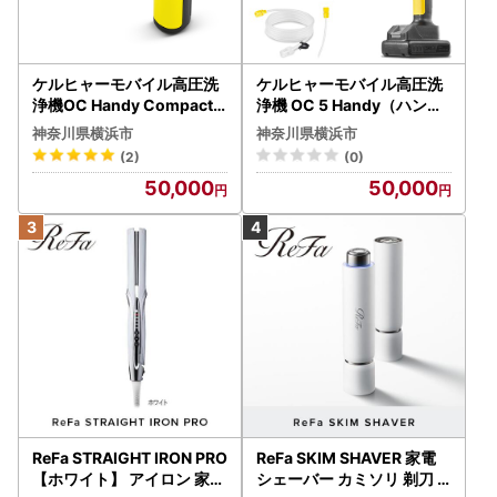
ケルヒャーモバイル高圧洗
ケルヒャーモバイル高圧洗
浄機OC Handy Compact
浄機 OC 5 Handy（ハンデ
（ハンディエア） APV000
ィジェット） APV0006
神奈川県横浜市
神奈川県横浜市
7
(2)
(0)
50,000
50,000
ReFa STRAIGHT IRON PRO
ReFa SKIM SHAVER 家電
【ホワイト】 アイロン 家電
シェーバー カミソリ 剃刀