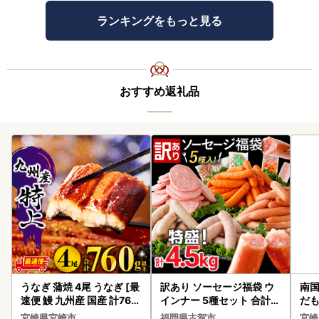
ランキングをもっと見る
おすすめ返礼品
うなぎ 蒲焼 4尾 うなぎ [最
訳あり ソーセージ福袋 ウ
南国
速便 鰻 九州産 国産 計760
インナー 5種セット 合計4.
だも
g以上]
5kg ソーセージ
ス【
宮崎県宮崎市
福岡県古賀市
宮崎