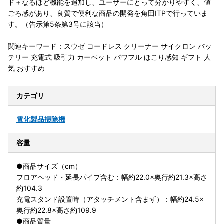
ド＋なるほど機能を追加し、ユーザーにとって分かりやすく、値
ごろ感があり、良質で便利な商品の開発を角田ITPで行っていま
す。（告示第5条第3号に該当）
関連キーワード：スウゼ コードレス クリーナー サイクロン バッ
テリー 充電式 吸引力 カーペット パワフル ほこり感知 ギフト 人
気 おすすめ
カテゴリ
電化製品
掃除機
容量
●商品サイズ（cm）
フロアヘッド・延長パイプ含む：幅約22.0×奥行約21.3×高さ
約104.3
充電スタンド設置時（アタッチメント含まず）：幅約24.5×
奥行約22.8×高さ約109.9
●商品質量