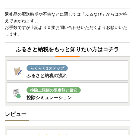
※ふるさと納税では領収証がございませんので、寄附受領証
明書を保管ください。
返礼品の配送時期や不備などに関しては「ふるなび」からはお答
※保証期間の開始日は、返礼品のお届け日から対象といたし
えできかねます。
ます。
お手数ですが上記より直接お問い合わせいただくようお願いいた
※保証適用外品もありますことご承知おきください。
します。
※未開封・未使用であっても、メーカー保証の期間は変わり
ません
ふるさと納税をもっと知りたい方はコチラ
保証期間内に故障や不具合が生じた場合は、保証規定にした
がって修理や交換等の方法でご対応となりますので、アイリ
スオーヤマ公式HP内「お客様サポート・お問合せ」或いは
らくらく3ステップ
同梱されている保証書に記載の連絡先までお問い合わせくだ
ふるさと納税の流れ
さい。
～問い合わせについて～
控除上限額の限度額と目安
控除シミュレーション
JTBふるさと納税コールセンター
TEL：0120-426-371
レビュー
お問い合わせフォーム：https://faq.furu-po.com/helpdes
k?category_id=231&site_domain=furusato
営業時間：10：00～17：00（1/1～1/3を除く）