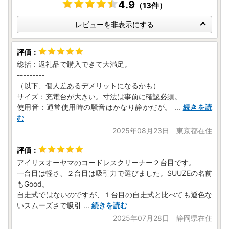
商品不具合などのお問い合わせも、こちらのお問い合わせ先
4.9
（13件）
までご連絡をお願い致します。
レビューへの書き込みでは対応できませんのでご了承願いま
レビューを非表示にする
す
総括：返礼品で購入できて大満足。
---------
（以下、個人差あるデメリットになるかも）
サイズ：充電台が大きい。寸法は事前に確認必須。
使用音：通常使用時の騒音はかなり静かだが。
...
続きを読
む
2025年08月23日 東京都在住
アイリスオーヤマのコードレスクリーナー２台目です。
一台目は軽さ、２台目は吸引力で選びました。SUUZEの名前
もGood。
自走式ではないのですが、１台目の自走式と比べても遜色な
いスムーズさで吸引
...
続きを読む
2025年07月28日 静岡県在住