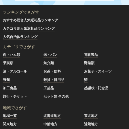
ランキングでさがす
おすすめ総合人気返礼品ランキング
カテゴリ別人気返礼品ランキング
人気自治体ランキング
カテゴリでさがす
肉・ハム類
米・パン
電化製品
果実類
魚介類
野菜類
酒・アルコール
お茶・飲料
お菓子・スイーツ
麺類
雑貨・日用品
卵
加工食品
工芸品
感謝状・記念品
旅行・チケット
セット類 その他
地域でさがす
地域一覧
北海道地方
東北地方
関東地方
中部地方
近畿地方