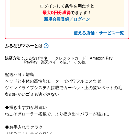
ログインして
条件を満たすと
最大0円分獲得
できます！
新規会員登録／ログイン
使える店舗・サービス一覧
ふるなびマネーとは
決済方法：
ふるなびマネー
クレジットカード
Amazon Pay
PayPay
楽天ペイ
d払い
その他
配送不可：離島
ヘッドと本体の高性能モーターでパワフルにスウゼ
ツインドライブシステム搭載でカーペット上の髪やペットの毛、
奥の細かいゴミも逃がさない
◆掻き出す力が段違い
ねこそぎローラー搭載で、より掻き出すパワーが強力に
◆お手入れラクラク
［絡みにくいサイクロン］