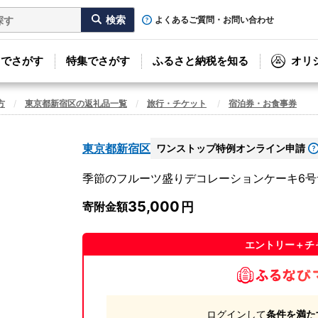
よくあるご質問・お問い合わせ
リでさがす
特集でさがす
ふるさと納税を知る
オリ
方
東京都新宿区の返礼品一覧
旅行・チケット
宿泊券・お食事券
東京都新宿区
ワンストップ特例オンライン申請
季節のフルーツ盛りデコレーションケーキ6号サイ
35,000
寄附金額
エントリー＋チ
ログインして
条件を満た