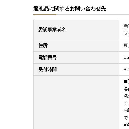
1.公的個人認証アプリ「IAM（アイアム）」をイ
返礼品に関するお問い合わせ先
2.「ふるまど」に新規アカウント登録
3.寄附情報を登録
4.ワンストップ特例申請を実施
新
※複数の寄附登録後は、まとめてワンストップ特
委託事業者名
式
5.マイナンバーカードで暗証番号を入力
6.申請完了
住所
東
-----------------------------------------
※ワンストップ特例申請の受付後、ご登録のメー
電話番号
05
す。紙での受付書の送付は行っておりません。ご
受付時間
9
お問合せ等ございましたら、下記メールアドレス
[お問合せ先] support@shinjuku.furusato-lg.j
■
各
発
く
※
で
※