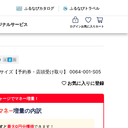
ふるなびカタログ
ふるなびトラベル
ジナルサービス
ログイン
お気に入り
カート
e
ま
自
ズ【予約券・店頭受け取り】 0064-001-S05
お気に入りに登録
ャージでマネー増量！
増量の内訳
すと
最大0円分獲得
できます！