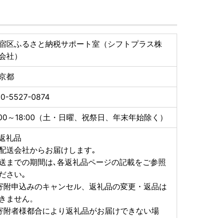
ンストール
宿区ふるさと納税サポート室（シフトプラス株
例申請が可能です。
会社）
京都
ルアドレス宛へ受付完了のご案内をさせていただきま
0-5527-0874
了承ください。
:00～18:00（土・日曜、祝祭日、年末年始除く）
までご連絡をお願いいたします。
p
返礼品
配送会社からお届けします｡
送までの期間は､各返礼品ページの記載をご参照
ださい｡
寄附申込みのキャンセル、返礼品の変更・返品は
きません。
寄附者様都合により返礼品がお届けできない場