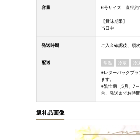
容量
6号サイズ 直径約
【賞味期限】
当日中
発送時期
ご入金確認後、順
配送
常温
冷蔵
冷
※レターパックプラ
ます。
※繁忙期（5月、7
合、発送までお時
返礼品画像