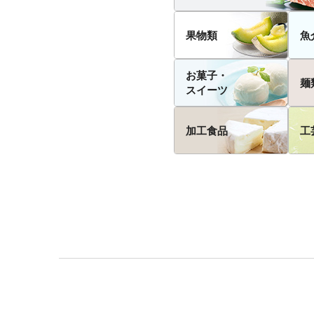
果物類
魚
お菓子・
麺
スイーツ
加工食品
工