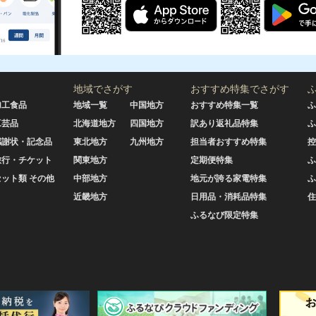
地域でさがす
おすすめ特集でさがす
加工食品
地域一覧
中国地方
おすすめ特集一覧
ふ
工芸品
北海道地方
四国地方
訳あり返礼品特集
ふ
感謝状・記念品
東北地方
九州地方
担当者おすすめ特集
控
旅行・チケット
関東地方
定期便特集
ふ
セット類 その他
中部地方
地元が誇る家電特集
ふ
近畿地方
日用品・消耗品特集
住
ふるなび限定特集