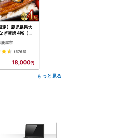
限定】鹿児島県大
なぎ蒲焼 4尾（60
N007-004-04-
県鹿屋市
うなぎ 鰻 魚 惣菜 総
(5765)
18,000
もっと見る