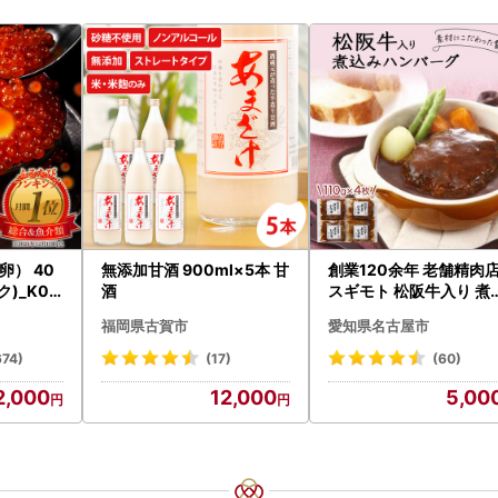
） 40
無添加甘酒 900ml×5本 甘
創業120余年 老舗精肉
ク)_K02
酒
スギモト 松阪牛入り 煮
み ハンバーグ 110g×4
福岡県古賀市
愛知県名古屋市
惣菜 お取り寄せ グルメ 
ンバーグ 冷凍
674)
(17)
(60)
2,000
12,000
5,00