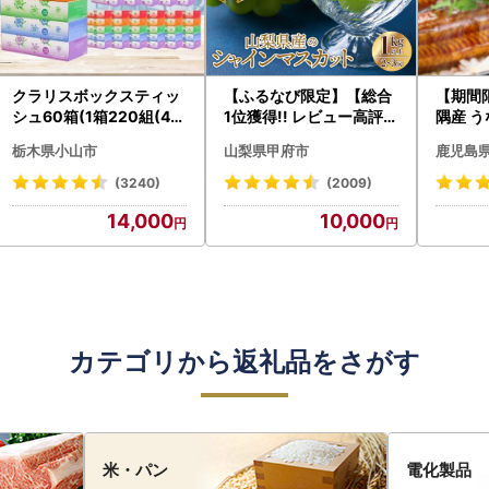
クラリスボックスティッ
【ふるなび限定】【総合
【期間
シュ60箱(1箱220組(44
1位獲得!! レビュー高評価
隅産 う
0枚))(5個入り×12セッ
★】〈2026年度配送分
0g） K
栃木県小山市
山梨県甲府市
鹿児島
ト)【配送不可地域：離島
〉山梨県産 シャインマス
cp18 
・沖縄県】【1256759】
カット 2～3房（1.0kg以
菜
(3240)
(2009)
上）シャイン フルーツ F
14,000
10,000
N-Limited-SP
カテゴリから返礼品をさがす
米・パン
電化製品