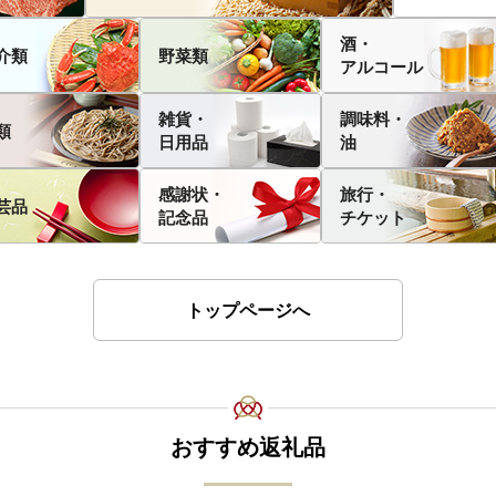
酒・
介類
野菜類
アルコール
雑貨・
調味料・
類
日用品
油
感謝状・
旅行・
芸品
記念品
チケット
トップページへ
おすすめ返礼品