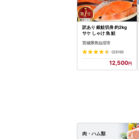
訳あり 銀鮭切身 約2kg
サケ しゃけ 魚 鮭
宮城県気仙沼市
(2510)
12,500
肉・
ハム類