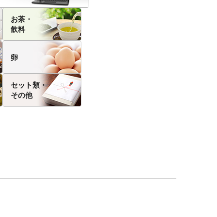
お茶・
飲料
卵
セット類・
その他