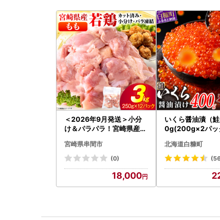
＜2026年9月発送＞小分
いくら醤油漬（鮭卵
け＆パラパラ！宮崎県産鶏
0g(200g×2パッ
ももカット合計3kg_K043
2-1676
宮崎県串間市
北海道白糠町
-009-2609
(0)
(5
18,000
2