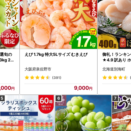
選旬の
えび 1.7kg 特大5Lサイズ むきえび
御礼！ランキン
kg 2
★4.9 訳あり 
B12-
帆立 貝柱 冷凍 
大阪府泉佐野市
北海道別海町
インマス
(391)
,000
9,000