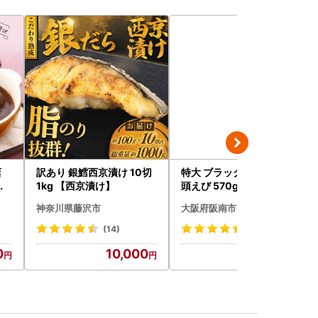
店
訳あり 銀鱈西京漬け 10切
特大 ブラックタイガー 無
込
1kg 【西京漬け】
頭えび 570g前後15尾
枚
神奈川県藤沢市
大阪府阪南市
ハ
(14)
(26)
0
10,000
12,000