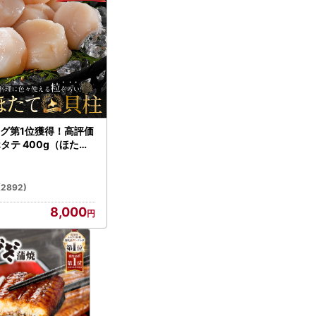
グ第1位獲得！高評価
ホタテ 400g（ほたて
）
(2892)
8,000