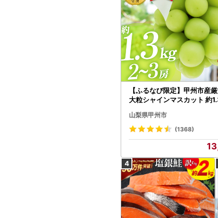
【ふるなび限定】甲州市産厳
大粒シャインマスカット 約1.3
～3房【2026年発送】（MG）
山梨県甲州市
472 FN-Limited-VO シャ
カット フルーツ
(1368)
13