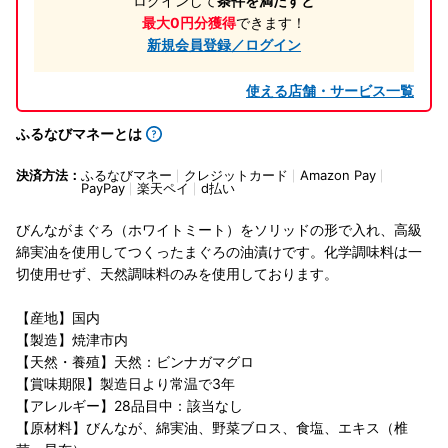
ログインして
条件を満たすと
最大0円分獲得
できます！
新規会員登録／ログイン
使える店舗・サービス一覧
ふるなびマネーとは
決済方法：
ふるなびマネー
クレジットカード
Amazon Pay
PayPay
楽天ペイ
d払い
びんながまぐろ（ホワイトミート）をソリッドの形で入れ、高級
綿実油を使用してつくったまぐろの油漬けです。化学調味料は一
切使用せず、天然調味料のみを使用しております。
【産地】国内
【製造】焼津市内
【天然・養殖】天然：ビンナガマグロ
【賞味期限】製造日より常温で3年
【アレルギー】28品目中：該当なし
【原材料】びんなが、綿実油、野菜ブロス、食塩、エキス（椎