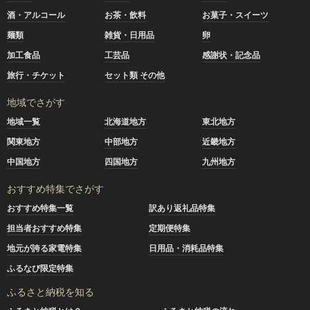
酒・アルコール
お茶・飲料
お菓子・スイーツ
麺類
雑貨・日用品
卵
加工食品
工芸品
感謝状・記念品
旅行・チケット
セット類 その他
地域でさがす
地域一覧
北海道地方
東北地方
関東地方
中部地方
近畿地方
中国地方
四国地方
九州地方
おすすめ特集でさがす
おすすめ特集一覧
訳あり返礼品特集
担当者おすすめ特集
定期便特集
地元が誇る家電特集
日用品・消耗品特集
ふるなび限定特集
ふるさと納税を知る