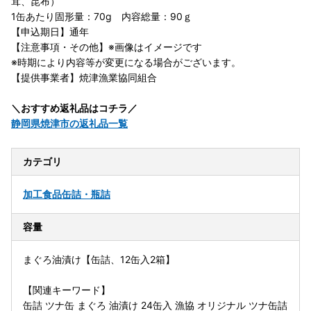
茸、昆布）
1缶あたり固形量：70g 内容総量：90ｇ
【申込期日】通年
【注意事項・その他】※画像はイメージです
※時期により内容等が変更になる場合がございます。
【提供事業者】焼津漁業協同組合
＼おすすめ返礼品はコチラ／
静岡県焼津市の返礼品一覧
カテゴリ
加工食品
缶詰・瓶詰
容量
まぐろ油漬け【缶詰、12缶入2箱】
【関連キーワード】
缶詰 ツナ缶 まぐろ 油漬け 24缶入 漁協 オリジナル ツナ缶詰