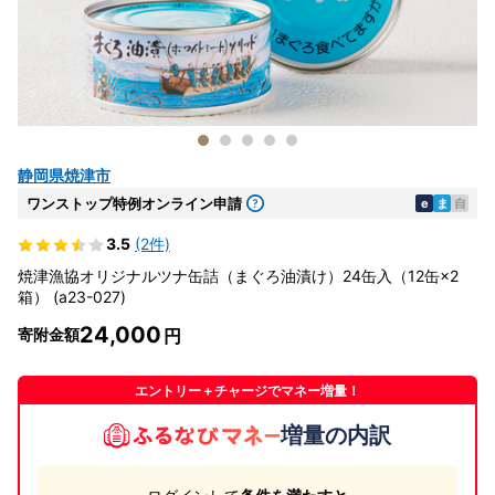
静岡県焼津市
ワンストップ特例オンライン申請
e
ま
自
3.5
(2件)
焼津漁協オリジナルツナ缶詰（まぐろ油漬け）24缶入（12缶×2
箱） (a23-027)
24,000
寄附金額
エントリー＋チャージでマネー増量！
増量の内訳