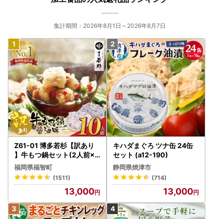
集計期間：2026年8月1日～2026年8月7日
Z61-01 博多若杉【訳あり
キハダまぐろ ツナ缶 24缶
】牛もつ鍋セット(2人前×5
セット (a12-190)
) 10人前 もつ鍋
福岡県福智町
静岡県焼津市
(1511)
(714)
13,000
13,000