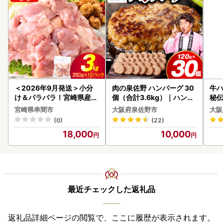
＜2026年9月発送＞小分
肉の泉佐野 ハンバーグ 30
牛ハ
け＆パラパラ！宮崎県産鶏
個（合計3.6kg）｜ハンバ
秘伝
ももカット合計3kg_K043
ーグ 訳あり 黒毛和牛×なに
焼肉
宮崎県串間市
大阪府泉佐野市
大阪
-009-2609
わポーク
(0)
(22)
18,000
10,000
最近チェックした返礼品
返礼品詳細ページの閲覧で、ここに履歴が表示されます。