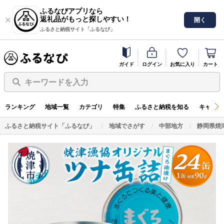
ふるなびアプリなら
返礼品がもっと探しやすい！
開く
ふるさと納税サイト「ふるなび」
ガイド
ログイン
お気に入り
カート
キーワードを入力
ランキング
地域一覧
カテゴリ
特集
ふるさと納税を知る
キャンペ
ふるさと納税サイト「ふるなび」
地域でさがす
中部地方
静岡県焼