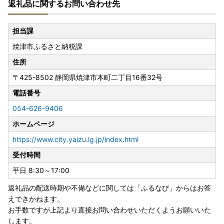
返礼品に関するお問い合わせ先
けすることを基本に、市内事業者ともども、今まで同様、適
正な運用に努めてまいる所存でございます。
引き続き、焼津市へのご支援を賜りますようお願い申し上げ
担当課
ます。
焼津市ふるさと納税課
焼津市長 中野 弘道
住所
〒425-8502
静岡県焼津市本町二丁目16番32号
■
ワンストップ特例申請が完全ペーパーレス！！申請アプリ
「IAM」新登場！
電話番号
ふるさと納税をいただいた皆様のご負担を軽減するために、
054-626-9406
焼津市ではスマートフォンのみで完結できるアプリ「IAM」
ホームページ
が誕生いたしました。
※申請には「マイナンバーカード」が必要です
https://www.city.yaizu.lg.jp/index.html
※App Store もしくは Google Play から「IAM（アイア
受付時間
ム）」アプリのダウンロードが必要です
平日 8:30～17:00
■天候状況や宅配業者の休業・営業時間短縮等にともなう影
返礼品の配送時期や不備などに関しては「ふるなび」からはお答
響について
えできかねます。
積雪等の天候状況や、年末年始における宅配業者の休業・営
お手数ですが上記より直接お問い合わせいただくようお願いいた
業時間短縮等の影響により、お礼品の配送に遅れが発生する
します。