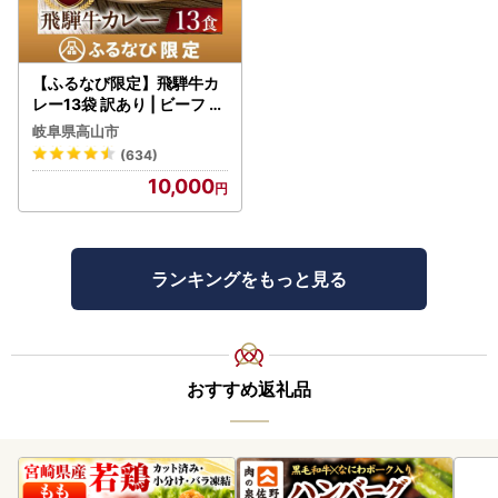
【ふるなび限定】飛騨牛カ
レー13袋 訳あり | ビーフ レ
トルト 訳あり DC006-CP
岐阜県高山市
01 FN-Limited-VO
(634)
10,000
ランキングをもっと見る
おすすめ返礼品