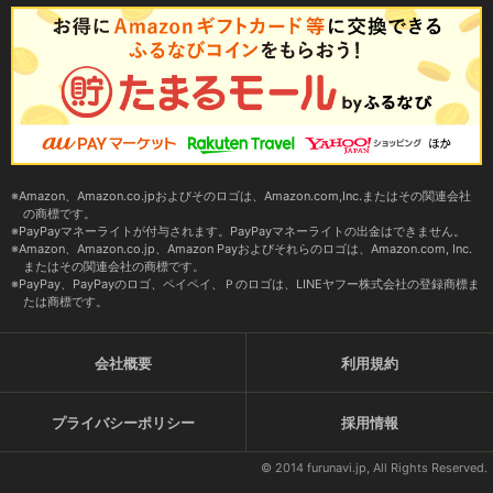
Amazon、Amazon.co.jpおよびそのロゴは、Amazon.com,Inc.またはその関連会社
の商標です。
PayPayマネーライトが付与されます。PayPayマネーライトの出金はできません。
Amazon、Amazon.co.jp、Amazon Payおよびそれらのロゴは、Amazon.com, Inc.
またはその関連会社の商標です。
PayPay、PayPayのロゴ、ペイペイ、Ｐのロゴは、LINEヤフー株式会社の登録商標ま
たは商標です。
会社概要
利用規約
プライバシーポリシー
採用情報
© 2014 furunavi.jp, All Rights Reserved.