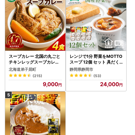
スープカレー 北国の丸ごと
レンジで1分 野菜をMOTTO
チキンレッグスープカレー
スープ 12個 セット 具だく
4個 3739
さんスープ 朝食 惣菜 国産
北海道弟子屈町
静岡県静岡市
野菜 常温保存
(215)
(53)
9,000
24,000