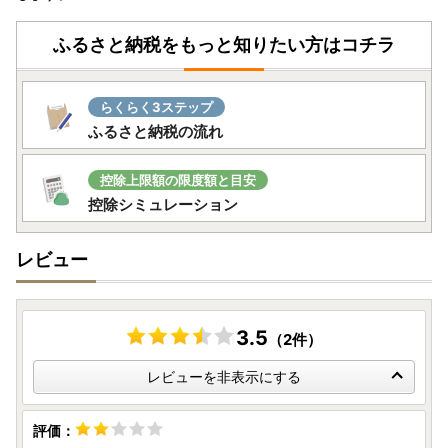
可能性があります。
上記の事情によりお礼品の到着が遅延となる場合は、ご容赦
ふるさと納税をもっと知りたい方はコチラ
ください。
■お礼品配送の遅れについて
らくらく3ステップ
緊急事態宣言の影響によりお礼品の配送に遅れが生じる可
ふるさと納税の流れ
能性がございます。
ご迷惑をおかけする場合があると思いますが、ご理解を賜
りますようお願いいたします。
控除上限額の限度額と目安
控除シミュレーション
※ふるさと納税サイトを騙る詐欺サイトが増えており、焼津
市のお礼品を表示している詐欺サイトも確認されています。
レビュー
お礼品の寄付金額を割引や値引き等することはありませ
ん。少しでも怪しいと感じたらお電話ください。
(焼津市ふるさと納税課：054-626-9406)
3.5
（2件）
レビューを非表示にする