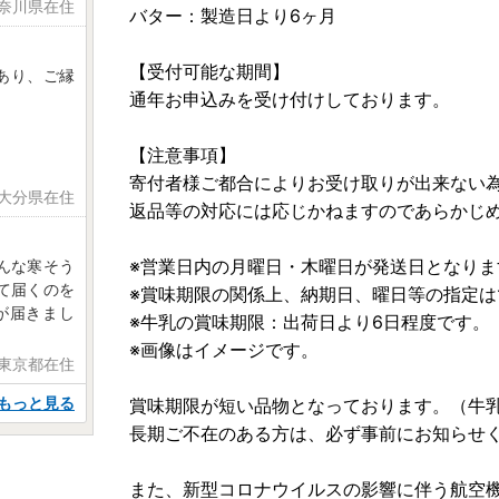
神奈川県在住
バター：製造日より6ヶ月
【受付可能な期間】
あり、ご縁
通年お申込みを受け付けしております。
【注意事項】
寄付者様ご都合によりお受け取りが出来ない
 大分県在住
返品等の対応には応じかねますのであらかじ
※営業日内の月曜日・木曜日が発送日となりま
んな寒そう
て届くのを
※賞味期限の関係上、納期日、曜日等の指定は
が届きまし
※牛乳の賞味期限：出荷日より6日程度です。
※画像はイメージです。
 東京都在住
もっと見る
賞味期限が短い品物となっております。（牛乳
長期ご不在のある方は、必ず事前にお知らせ
また、新型コロナウイルスの影響に伴う航空