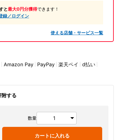
すと
最大0円分獲得
できます！
登録／ログイン
使える店舗・サービス一覧
Amazon Pay
PayPay
楽天ペイ
d払い
寄附する
数量
カートに入れる