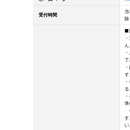
当
受付時間
除
■
・
ん
・
了
・
す
・
る
・
準
※
す
い